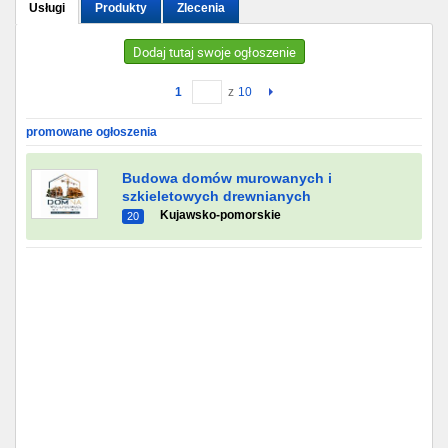
Usługi
Produkty
Zlecenia
Gdańsk
Dodaj tutaj swoje ogłoszenie
Chorzów
1
z
10
Lublin
promowane ogłoszenia
Bydgoszcz
Budowa domów murowanych i
szkieletowych drewnianych
Kujawsko-pomorskie
20
Rzeszów
Gdynia
Gliwice
Białystok
Kielce