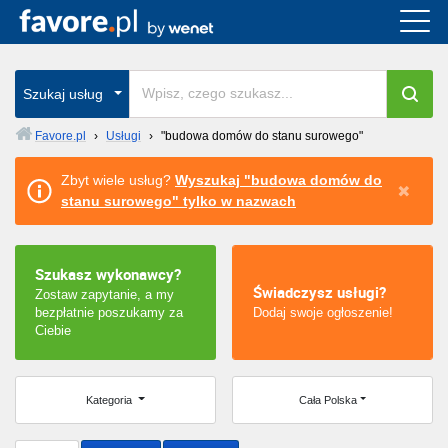
Cała Polska
wszystkie w całym kraju
Szukaj usług
Favore.pl
›
Usługi
›
"budowa domów do stanu surowego"
Warszawa
Zbyt wiele usług?
Wyszukaj "budowa domów do
stanu surowego" tylko w nazwach
Wrocław
Kraków
Szukasz wykonawcy?
Świadczysz usługi?
Zostaw zapytanie, a my
Poznań
bezpłatnie poszukamy za
Dodaj swoje ogłoszenie!
Ciebie
Łódź
Katowice
Kategoria
Cała Polska
Szczecin