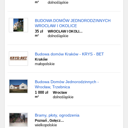
m²
dolnośląskie
BUDOWA DOMÓW JEDNORODZINNYCH
WROCŁAW I OKOLICE
35 zł
WROCŁAW I OKOLI…
m²
dolnośląskie
Budowa domów Kraków - KRYS - BET
Kraków
małopolskie
Budowa Domów Jednorodzinnych -
Wrocław, Trzebnica
1 000 zł
Wrocław
m²
dolnośląskie
Bramy, płoty, ogrodzenia
Poznań , Golęcz…
wielkopolskie