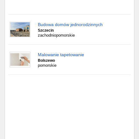
Częstochowa
Toruń
Budowa domów jednorodzinnych
Olsztyn
Szczecin
zachodniopomorskie
Sosnowiec
Malowanie tapetowanie
Opole
Bolszewo
pomorskie
Tarnów
Radom
Bytom
Tychy