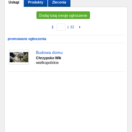
Usługi
Produkty
Zlecenia
Gdańsk
Dodaj tutaj swoje ogłoszenie
Chorzów
1
z
32
Lublin
promowane ogłoszenia
Bydgoszcz
Budowa domu
Chrzypsko Wlk
wielkopolskie
Rzeszów
Gdynia
Gliwice
Białystok
Kielce