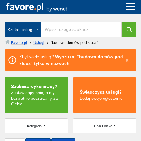
Cała Polska
wszystkie w całym kraju
Szukaj usług
Favore.pl
›
Usługi
›
"budowa domów pod klucz"
Warszawa
Zbyt wiele usług?
Wyszukaj "budowa domów pod
klucz" tylko w nazwach
Wrocław
Kraków
Szukasz wykonawcy?
Świadczysz usługi?
Zostaw zapytanie, a my
Poznań
bezpłatnie poszukamy za
Dodaj swoje ogłoszenie!
Ciebie
Łódź
Katowice
Kategoria
Cała Polska
Szczecin