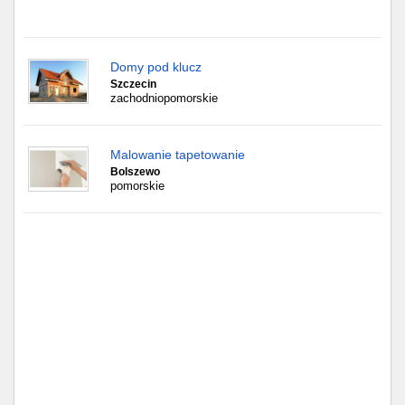
Częstochowa
Toruń
Domy pod klucz
Szczecin
Olsztyn
zachodniopomorskie
Sosnowiec
Malowanie tapetowanie
Opole
Bolszewo
pomorskie
Tarnów
Radom
Bytom
Tychy