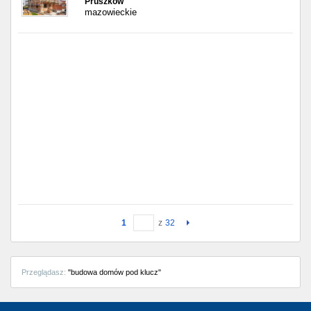
Pruszków
mazowieckie
1
z
32
Przeglądasz:
"budowa domów pod klucz"