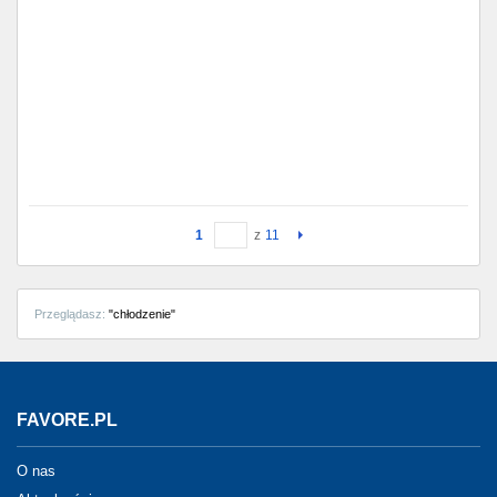
1
z
11
Przeglądasz:
"chłodzenie"
FAVORE.PL
O nas