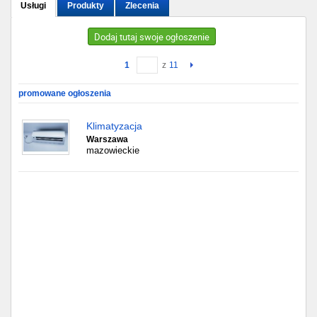
Usługi
Produkty
Zlecenia
Gdańsk
Dodaj tutaj swoje ogłoszenie
Chorzów
1
z
11
Lublin
promowane ogłoszenia
Bydgoszcz
Klimatyzacja
Warszawa
mazowieckie
Rzeszów
Gdynia
Gliwice
Białystok
Kielce