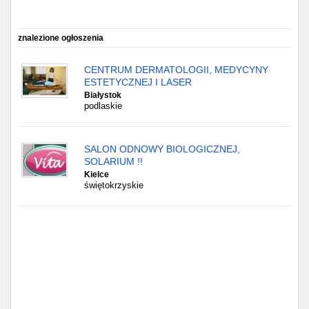
Częstochowa
Toruń
znalezione ogłoszenia
Olsztyn
CENTRUM DERMATOLOGII, MEDYCYNY
ESTETYCZNEJ I LASER
Białystok
Sosnowiec
podlaskie
Opole
SALON ODNOWY BIOLOGICZNEJ,
Tarnów
SOLARIUM !!
Kielce
świętokrzyskie
Radom
Bytom
Tychy