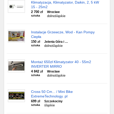
Klimatyzacja, Klimatyzator, Daikin, 2, 5 kW
15 - 25m2
2 700 zł
Wrocław
sztuka
dolnośląskie
Instalacje Grzewcze, Wod - Kan Pompy
Ciepła
150 zł
Jelenia Góra i …
sztuka
dolnośląskie
Montaż 650zł Klimatyzator 40 - 55m2
INVERTER MIRRO
4 842 zł
Wrocław
sztuka
dolnośląskie
Cross 50 Cm... / Mini Bike
ExtremeTechnology. pl
699 zł
Szczekociny
sztuka
śląskie