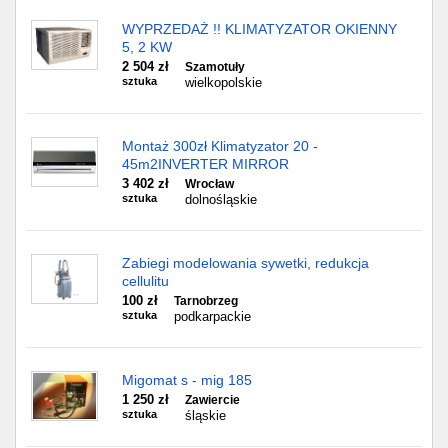
WYPRZEDAŻ !! KLIMATYZATOR OKIENNY
5, 2 KW
2 504 zł
Szamotuły
sztuka
wielkopolskie
Montaż 300zł Klimatyzator 20 -
45m2INVERTER MIRROR
3 402 zł
Wrocław
sztuka
dolnośląskie
Zabiegi modelowania sywetki, redukcja
cellulitu
100 zł
Tarnobrzeg
sztuka
podkarpackie
Migomat s - mig 185
1 250 zł
Zawiercie
sztuka
śląskie