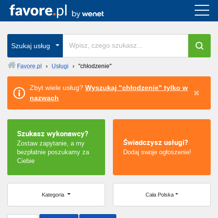
Cała Polska
wszystkie w całym kraju
Szukaj usług
Favore.pl
›
Usługi
›
"chłodzenie"
Warszawa
Zbyt wiele usług?
Wyszukaj "chłodzenie" tylko w
nazwach
Wrocław
Kraków
Szukasz wykonawcy?
Świadczysz usługi?
Zostaw zapytanie, a my
Poznań
bezpłatnie poszukamy za
Dodaj swoje ogłoszenie!
Ciebie
Łódź
Katowice
Kategoria
Cała Polska
Szczecin