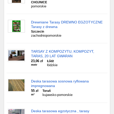
CHOJNICE
pomorskie
Drewniane Tarasy DREWNO EGZOTYCZNE
Tarasy z drewna
Szczecin
zachodniopomorskie
TARSAY Z KOMPOZYTU, KOMPOZYT,
TARAS, 20 LAT GWARAN
23,06 zł
Łódż
metr
łódzkie
Deska tarasowa sosnowa ryflowana
impregnowana
55 zł
Toruń
m²
kujawsko-pomorskie
Deska tarasowa egzotyczna , tarasy