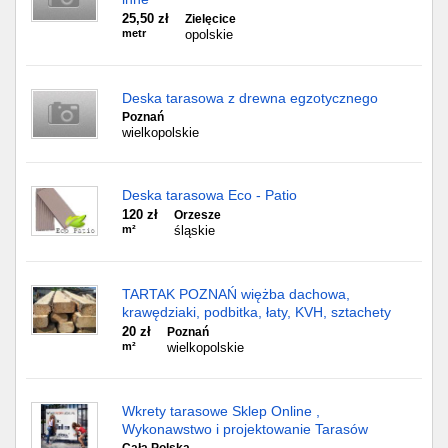
25,50 zł
Zielęcice
metr
opolskie
Deska tarasowa z drewna egzotycznego
Poznań
wielkopolskie
Deska tarasowa Eco - Patio
120 zł
Orzesze
m²
śląskie
TARTAK POZNAŃ więżba dachowa,
krawędziaki, podbitka, łaty, KVH, sztachety
20 zł
Poznań
m²
wielkopolskie
Wkrety tarasowe Sklep Online ,
Wykonawstwo i projektowanie Tarasów