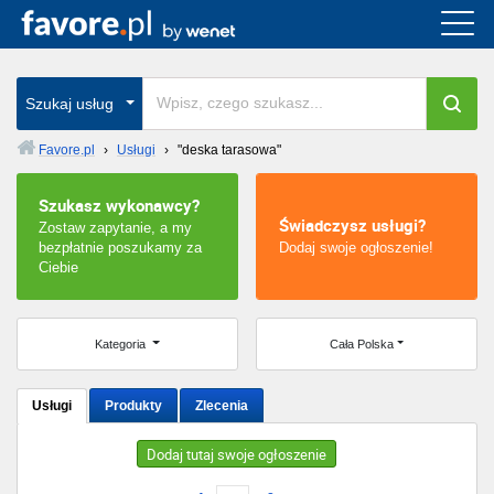
Cała Polska
wszystkie w całym kraju
Szukaj usług
Favore.pl
›
Usługi
›
"deska tarasowa"
Warszawa
Szukasz wykonawcy?
Świadczysz usługi?
Zostaw zapytanie, a my
Wrocław
bezpłatnie poszukamy za
Dodaj swoje ogłoszenie!
Ciebie
Kraków
Poznań
Kategoria
Cała Polska
Łódź
Usługi
Produkty
Zlecenia
Katowice
Dodaj tutaj swoje ogłoszenie
Szczecin