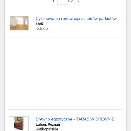
1
z
2
Gdańsk
Cyklinowanie renowacja schodów parkietów
Łódź
Chorzów
łódzkie
Lublin
Bydgoszcz
Rzeszów
Gdynia
Gliwice
Białystok
Kielce
Drewno egzotyczne - TARAS W DREWNIE
Luboń, Poznań
wielkopolskie