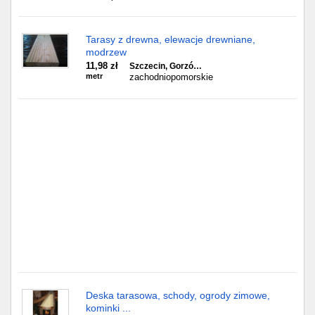
Częstochowa
Toruń
Tarasy z drewna, elewacje drewniane,
modrzew
11,98 zł
Szczecin, Gorzó…
Olsztyn
metr
zachodniopomorskie
Sosnowiec
Opole
Tarnów
Radom
Bytom
Tychy
Deska tarasowa, schody, ogrody zimowe,
kominki ...