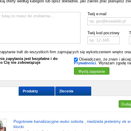
j oferty według kategorii lub opisz dokładnie, jaki zakres prac planujesz zlec
Twój e-mail
Twój kod pocztowy
T
zapytanie trafi do wszystkich firm zajmujących się wykończeniem wnętrz ora
ie zapytania jest bezpłatne i do
Oświadczam, że znam i akcep
o Cię nie zobowiązuje
Prywatności
. Wyrażam zgodę na
Wyślij zapytanie
Produkty
Zlecenia
Dodaj
Pogotowie kanalizacyjne wuko sobota , niedziela jesteśmy ok w
klocki