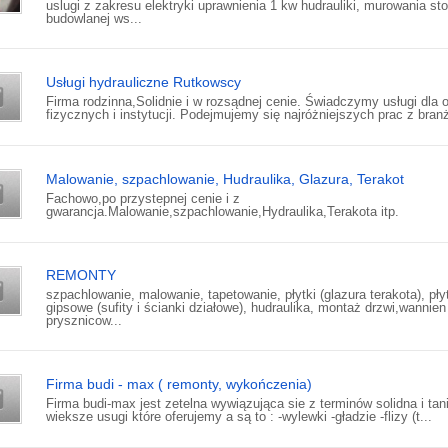
uslugi z zakresu elektryki uprawnienia 1 kw hudrauliki, murowania sto
budowlanej ws...
Usługi hydrauliczne Rutkowscy
Firma rodzinna,Solidnie i w rozsądnej cenie. Świadczymy usługi dla 
fizycznych i instytucji. Podejmujemy się najróżniejszych prac z branż
Malowanie, szpachlowanie, Hudraulika, Glazura, Terakot
Fachowo,po przystepnej cenie i z
gwarancja.Malowanie,szpachlowanie,Hydraulika,Terakota itp.
REMONTY
szpachlowanie, malowanie, tapetowanie, płytki (glazura terakota), pły
gipsowe (sufity i ścianki działowe), hudraulika, montaż drzwi,wannien 
prysznicow...
Firma budi - max ( remonty, wykończenia)
Firma budi-max jest zetelna wywiązująca sie z terminów solidna i tan
wieksze usugi które oferujemy a są to : -wylewki -gładzie -flizy (t...