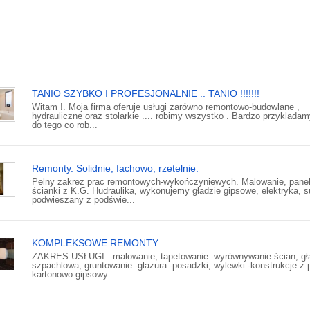
TANIO SZYBKO I PROFESJONALNIE .. TANIO !!!!!!!
Witam !. Moja firma oferuje usługi zarówno remontowo-budowlane ,
hydrauliczne oraz stolarkie .... robimy wszystko . Bardzo przykladam
do tego co rob...
Remonty. Solidnie, fachowo, rzetelnie.
Pelny zakrez prac remontowych-wykończyniewych. Malowanie, panel
ścianki z K.G. Hudraulika, wykonujemy gładzie gipsowe, elektryka, su
podwieszany z podświe...
KOMPLEKSOWE REMONTY
ZAKRES USŁUGI -malowanie, tapetowanie -wyrównywanie ścian, gł
szpachlowa, gruntowanie -glazura -posadzki, wylewki -konstrukcje z p
kartonowo-gipsowy...