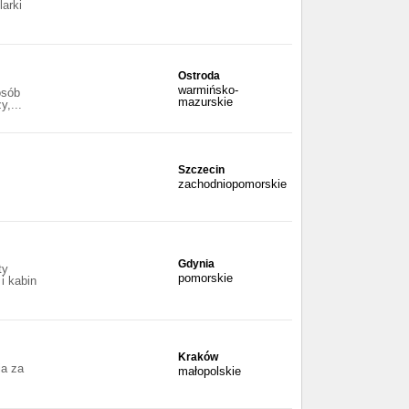
larki
Ostroda
warmińsko-
osób
mazurskie
y,...
Szczecin
zachodniopomorskie
Gdynia
ty
pomorskie
i kabin
Kraków
ia za
małopolskie