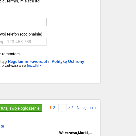
ić, termin, miejsce itd.
wój telefon (opcjonalnie)
z remontami.
tuję
Regulamin Favore.pl
i
Politykę Ochrony
 przetwarzanie
[rozwiń]
 tutaj swoje ogłoszenie
1
2
z
2
Następna
 te
Warszawa,Marki,…