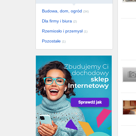
Budowa, dom, ogród
(34)
Dla firmy i biura
(2)
Rzemiosło i przemysł
(1)
Pozostałe
(1)