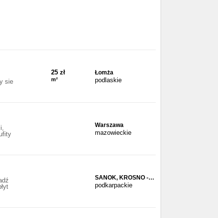
25 zł
Łomża
m²
podlaskie
y sie
Warszawa
i,
mazowieckie
fity
SANOK, KROSNO -…
adź
podkarpackie
łyt