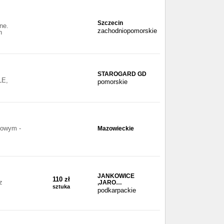
Szczecin
ne.
zachodniopomorskie
h
STAROGARD GD
LE,
pomorskie
iowym -
Mazowieckie
JANKOWICE
110 zł
z
,JARO…
sztuka
podkarpackie