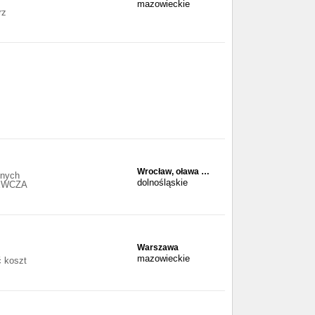
mazowieckie
rz
Wrocław, oława …
znych
dolnośląskie
ZEWCZA
Warszawa
mazowieckie
ć koszt