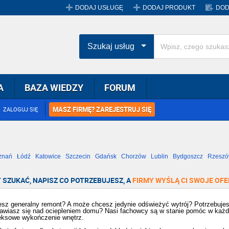
DODAJ USŁUGĘ
DODAJ PRODUKT
DOD
Szukaj usług
A
BAZA WIEDZY
FORUM
MASZ FIRMĘ? ZAREJESTRUJ SIĘ
ZALOGUJ SIĘ
znań
Łódź
Katowice
Szczecin
Gdańsk
Chorzów
Lublin
Bydgoszcz
Rzesz
Radom
Bytom
Tychy
 SZUKAĆ, NAPISZ CO POTRZEBUJESZ, A
FIRMY WYŚLĄ CI SWOJE OFE
esz generalny remont? A może chcesz jedynie odświeżyć wytrój? Potrzebuje
awiasz się nad ociepleniem domu? Nasi fachowcy są w stanie pomóc w każ
ksowe wykończenie wnętrz.