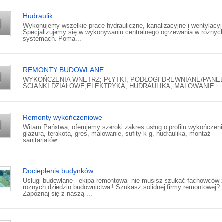
Hudraulik
Wykonujemy wszelkie prace hydrauliczne, kanalizacyjne i wentylacyj
Specjalizujemy się w wykonywaniu centralnego ogrzewania w różnyc
systemach. Poma...
REMONTY BUDOWLANE
WYKOŃCZENIA WNĘTRZ; PŁYTKI, PODŁOGI DREWNIANE/PANE
ŚCIANKI DZIAŁOWE,ELEKTRYKA, HUDRAULIKA, MALOWANIE
Remonty wykończeniowe
Witam Państwa, oferujemy szeroki zakres usług o profilu wykończen
glazura, terakota, gres, malowanie, sufity k-g, hudraulika, montaż
sanitariatów
Docieplenia budynków
Usługi budowlane - ekipa remontowa- nie musisz szukać fachowców 
rożnych dziedzin budownictwa ! Szukasz solidnej firmy remontowej?
Zapoznaj się z naszą ...