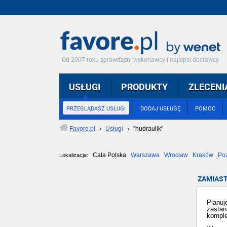
Od 2007 roku sprawdzeni wykonawcy i najlepsi dostawcy
USŁUGI
PRODUKTY
ZLECENI
PRZEGLĄDASZ USŁUGI
DODAJ USŁUGĘ
POMOC
Favore.pl
›
Usługi
›
"hudraulik"
Cała Polska
Warszawa
Wrocław
Kraków
Po
Lokalizacja:
Częstochowa
Toruń
Olsztyn
Sosnowiec
Opole
Tarnów
ZAMIAST
Planuj
zastan
komple