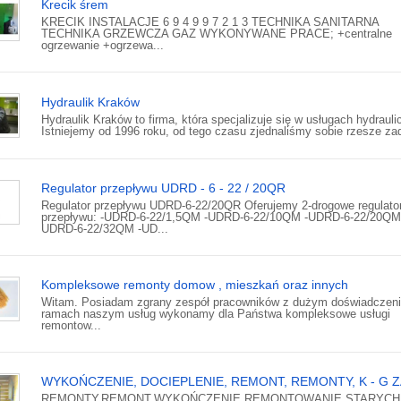
Krecik śrem
KRECIK INSTALACJE 6 9 4 9 9 7 2 1 3 TECHNIKA SANITARNA
TECHNIKA GRZEWCZA GAZ WYKONYWANE PRACE; +centralne
ogrzewanie +ogrzewa...
Hydraulik Kraków
Hydraulik Kraków to firma, która specjalizuje się w usługach hydraul
Istniejemy od 1996 roku, od tego czasu zjednaliśmy sobie rzesze zad
Regulator przepływu UDRD - 6 - 22 / 20QR
Regulator przepływu UDRD-6-22/20QR Oferujemy 2-drogowe regulato
przepływu: -UDRD-6-22/1,5QM -UDRD-6-22/10QM -UDRD-6-22/20QM
UDRD-6-22/32QM -UD...
Kompleksowe remonty domow , mieszkań oraz innych
Witam. Posiadam zgrany zespół pracowników z dużym doświadczen
ramach naszym usług wykonamy dla Państwa kompleksowe usługi
remontow...
WYKOŃCZENIE, DOCIEPLENIE, REMONT, REMONTY, K - G Z
REMONTY,REMONT,WYKOŃCZENIE,REMONTOWANIE,STARYCH 