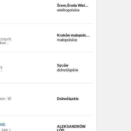
Śrem,Środa Wiel…
wielkopolskie
Kraków małopols…
icznych.
małopolskie
ow...
Syców
ry
dolnośląskie
 -
iem. W
Dolnośląskie
AB.
ALEKSANDRÓW
JAK I
ŁÓD…