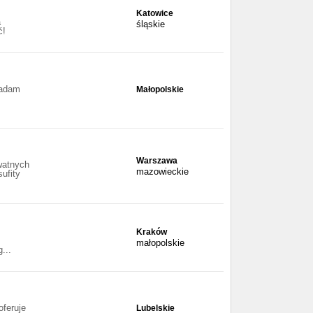
Katowice
a
śląskie
ć!
iadam
Małopolskie
Warszawa
watnych
mazowieckie
ufity
Kraków
małopolskie
...
feruje
Lubelskie