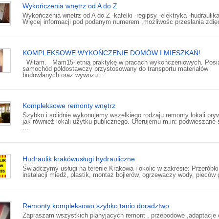
Wykończenia wnętrz od A do Z
Wykończenia wnetrz od A do Z -kafelki -regipsy -elektryka -hudraulik
Więcej informacji pod podanym numerem ,możliwośc przesłania zdię
KOMPLEKSOWE WYKOŃCZENIE DOMÓW I MIESZKAŃ!
Witam. Mam15-letnią praktykę w pracach wykończeniowych. Pos
samochód półdostawczy przystosowany do transportu materiałów
budowlanych oraz wywozu ...
Kompleksowe remonty wnętrz
Szybko i solidnie wykonujemy wszelkiego rodzaju remonty lokali pry
jak również lokali użytku publicznego. Oferujemu m.in: podwieszane s
...
Hudraulik krakówusługi hydrauliczne
Świadczymy usługi na terenie Krakowa i okolic w zakresie: Przeróbki
instalacji miedź, plastik, montaż bojlerów, ogrzewaczy wody, pieców g
Remonty kompleksowo szybko tanio doradztwo
Zapraszam wszystkich planyjacych remont , przebodowe ,adaptacje o