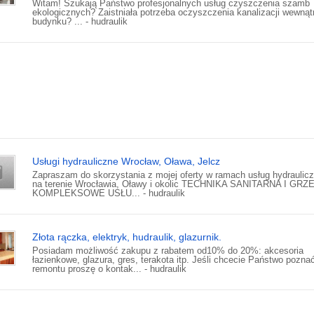
Witam! Szukają Państwo profesjonalnych usług czyszczenia szamb
ekologicznych? Zaistniała potrzeba oczyszczenia kanalizacji wewnąt
budynku? ... - hudraulik
Usługi hydrauliczne Wrocław, Oława, Jelcz
Zapraszam do skorzystania z mojej oferty w ramach usług hydraulic
na terenie Wrocławia, Oławy i okolic TECHNIKA SANITARNA I GR
KOMPLEKSOWE USŁU... - hudraulik
Złota rączka, elektryk, hudraulik, glazurnik.
Posiadam możliwość zakupu z rabatem od10% do 20%: akcesoria
łazienkowe, glazura, gres, terakota itp. Jeśli chcecie Państwo pozna
remontu proszę o kontak... - hudraulik