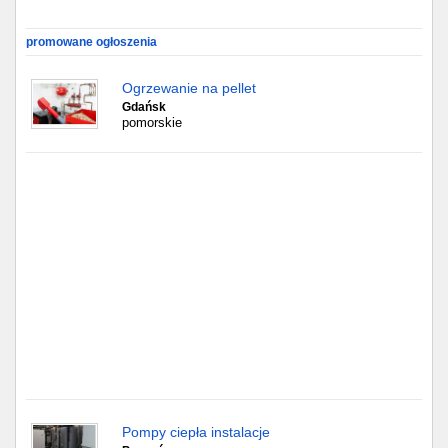
Gdańsk
promowane ogłoszenia
Chorzów
Ogrzewanie na pellet
Gdańsk
pomorskie
Lublin
Bydgoszcz
Rzeszów
Gdynia
Gliwice
Białystok
Kielce
Pompy ciepła instalacje