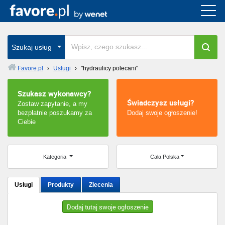
Cała Polska
wszystkie w całym kraju
Szukaj usług
Favore.pl
›
Usługi
›
"hydraulicy polecani"
Warszawa
Szukasz wykonawcy?
Świadczysz usługi?
Zostaw zapytanie, a my
Wrocław
bezpłatnie poszukamy za
Dodaj swoje ogłoszenie!
Ciebie
Kraków
Poznań
Kategoria
Cała Polska
Łódź
Usługi
Produkty
Zlecenia
Katowice
Dodaj tutaj swoje ogłoszenie
Szczecin