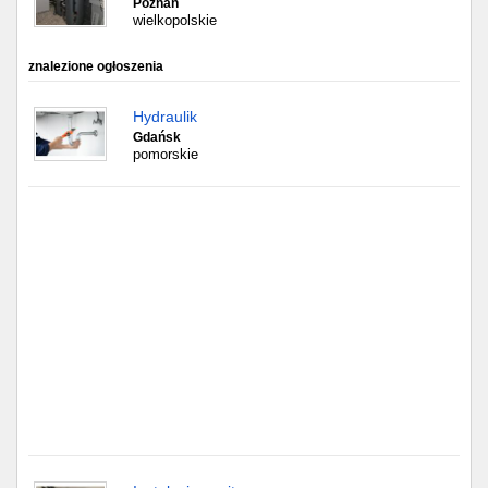
Częstochowa
Poznań
wielkopolskie
Toruń
znalezione ogłoszenia
Olsztyn
Hydraulik
Gdańsk
Sosnowiec
pomorskie
Opole
Tarnów
Radom
Bytom
Tychy