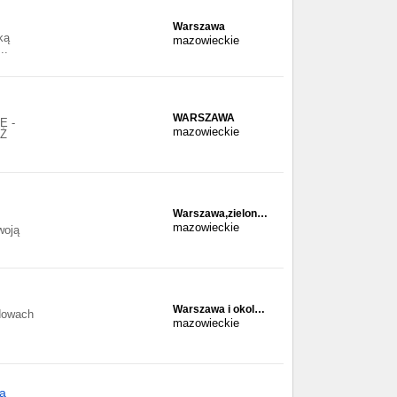
Warszawa
ką
mazowieckie
..
WARSZAWA
 -
mazowieckie
Ż
Warszawa,zielon…
mazowieckie
woją
Warszawa i okol…
udowach
mazowieckie
a