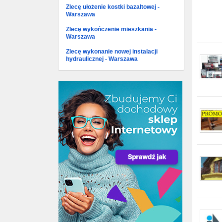
Zlecę ułożenie kostki bazaltowej -
Warszawa
Zlecę wykończenie mieszkania -
Warszawa
Zlecę wykonanie nowej instalacji
hydraulicznej - Warszawa