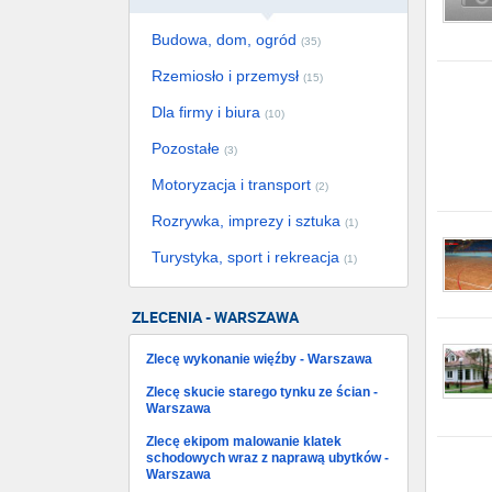
Budowa, dom, ogród
(35)
Rzemiosło i przemysł
(15)
Dla firmy i biura
(10)
Pozostałe
(3)
Motoryzacja i transport
(2)
Rozrywka, imprezy i sztuka
(1)
Turystyka, sport i rekreacja
(1)
ZLECENIA - WARSZAWA
Zlecę wykonanie więźby - Warszawa
Zlecę skucie starego tynku ze ścian -
Warszawa
Zlecę ekipom malowanie klatek
schodowych wraz z naprawą ubytków -
Warszawa