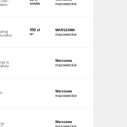
olii -
sztuka
mazowieckie
iałem
550 zł
WARSZAWA
alnej
m²
mazowieckie
szelkie
Warszawa
ugi w
mazowieckie
lakaty
Warszawa
ch
mazowieckie
Warszawa
cje
mazowieckie