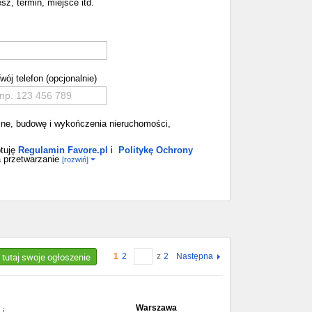
sz, termin, miejsce itd.
wój telefon (opcjonalnie)
emne, budowę i wykończenia nieruchomości,
tuję
Regulamin Favore.pl
i
Politykę Ochrony
 przetwarzanie
[rozwiń]
 tutaj swoje ogłoszenie
1
2
z
2
Następna
Warszawa
 i