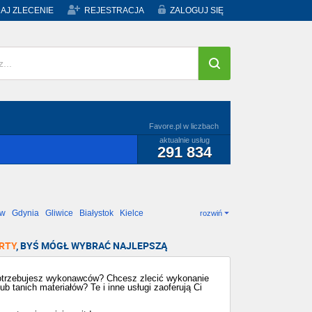
AJ ZLECENIE
REJESTRACJA
ZALOGUJ SIĘ
Favore.pl w liczbach
aktualnie usług
291 834
ów
Gdynia
Gliwice
Białystok
Kielce
rozwiń
RTY
, BYŚ MÓGŁ WYBRAĆ NAJLEPSZĄ
 potrzebujesz wykonawców? Chcesz zlecić wykonanie
 tanich materiałów? Te i inne usługi zaoferują Ci