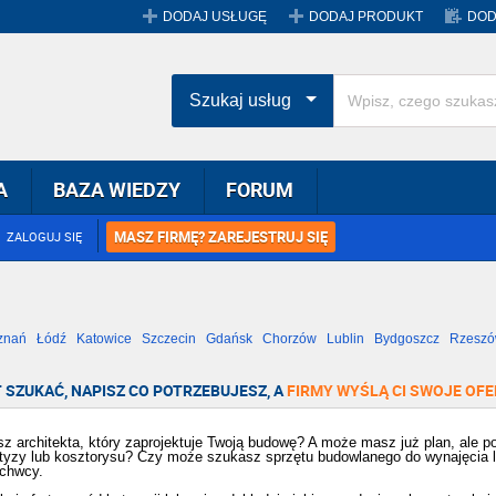
DODAJ USŁUGĘ
DODAJ PRODUKT
DOD
Szukaj usług
A
BAZA WIEDZY
FORUM
MASZ FIRMĘ? ZAREJESTRUJ SIĘ
ZALOGUJ SIĘ
znań
Łódź
Katowice
Szczecin
Gdańsk
Chorzów
Lublin
Bydgoszcz
Rzesz
Radom
Bytom
Tychy
 SZUKAĆ, NAPISZ CO POTRZEBUJESZ, A
FIRMY WYŚLĄ CI SWOJE OFE
z architekta, który zaprojektuje Twoją budowę? A może masz już plan, ale
tyzy lub kosztorysu? Czy może szukasz sprzętu budowlanego do wynajęcia lub
achwcy.