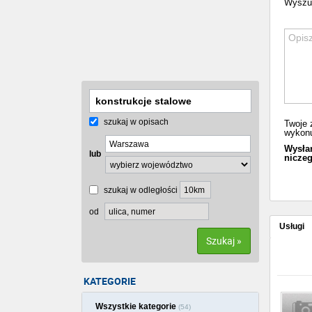
Wyszuk
szukaj w opisach
Twoje 
wykonu
Wysłan
lub
niczeg
szukaj w odległości
od
Usługi
Szukaj »
KATEGORIE
Wszystkie kategorie
(54)