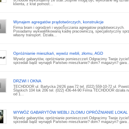
schodów wykonujemy ze stali.Stopnie mogą być wykonane wg uznan
klienta, z krat pomost...
Wynajem agregatów prądotwórczych, konstrukcje
Firma bram i ogrodzeń i wypoŜyczania agregatow prądotworczych.
Posiadamy wykwalifikowaną kadrę pracowniczą, specjalistyczny sprz
własny transport. Działa...
Opróżnianie mieszkań, wywóz mebli, złomu, AGD
Wywóz gabarytów, opróżnianie pomieszczeń Odgracimy Twoje życie! 
sprzedali bądź wynajęli Państwo mieszkanie? dom? magazyn? gara..
DRZWI I OKNA
TECHDOOR ul. Bartycka 24/26 paw.72 tel. (022) 559-10-72 ul. Pows
Śląskich 104 lok 206 tel. (022) 436-44-90 Firma TECHDOOR działa n
od 1...
WYWÓZ GABARYTÓW MEBLI ZŁOMU OPRÓŹNIANIE LOKAL
Wywóz gabarytów, opróżnianie pomieszczeń Odgracimy Twoje życie! 
sprzedali bądź wynajęli Państwo mieszkanie? dom? magazyn? gara..