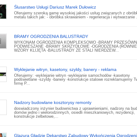
Ślusarstwo Usługi Dariusz Marek Dułowicz
Oferujemy szeroką gamę wysokiej jakości usług związanych z obrób
metalu takich jak: - obróbka skrawaniem - regeneracja i wytwarzanie .
BRAMY OGRODZENIA BALUSTRADY
WYKONAM OGRODZENIA KOMPLEKSOWO -BRAMY PRZESÓWNE
PODWIESZANE -BRAMY SKRZYDŁOWE -OGRODZENIA (RÓWNIE
WZORY KLIJĘTA -BALUSTRADY ZE STALI NIERDZEW...
Wyklejanie witryn, kasetony, szyldy, banery - reklama
Oferujemy: -wyklejanie witryn -wyklejanie samochodów -kasetony
podświetlane -szyldy -banery -konstrukcje stalowe rozreklamujemy T
firmę P...
Nadzory budowlane kosztorysy remonty
doswiadczony inżynier budownictwa z uprawnieniami, nadzory na b
domów jedno i wielorodzinnych, osiedli mieszkaniowych, rezydencji,
konstrukcje żelbetowe,...
Glazura Gładzie Dekarstwo Zabudowy Wykończenia Ogrodzeni