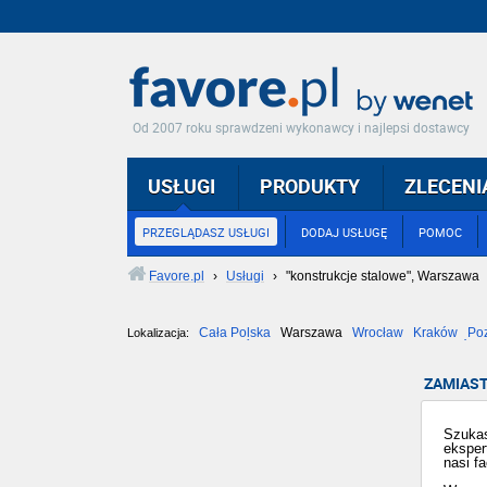
Od 2007 roku sprawdzeni wykonawcy i najlepsi dostawcy
USŁUGI
PRODUKTY
ZLECENI
PRZEGLĄDASZ USŁUGI
DODAJ USŁUGĘ
POMOC
Favore.pl
›
Usługi
›
"konstrukcje stalowe", Warszawa
Cała Polska
Warszawa
Wrocław
Kraków
Po
Lokalizacja:
Częstochowa
Toruń
Olsztyn
Sosnowiec
Opole
Tarnów
ZAMIAST
Szukas
eksper
nasi f