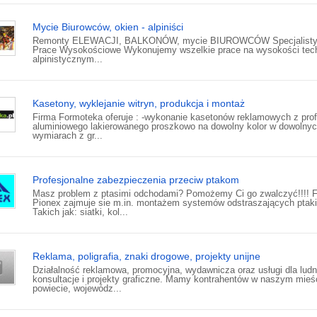
Mycie Biurowców, okien - alpiniści
Remonty ELEWACJI, BALKONÓW, mycie BIUROWCÓW Specjalisty
Prace Wysokościowe Wykonujemy wszelkie prace na wysokości tec
alpinistycznym...
Kasetony, wyklejanie witryn, produkcja i montaż
Firma Formoteka oferuje : -wykonanie kasetonów reklamowych z prof
aluminiowego lakierowanego proszkowo na dowolny kolor w dowolny
wymiarach z gr...
Profesjonalne zabezpieczenia przeciw ptakom
Masz problem z ptasimi odchodami? Pomożemy Ci go zwalczyć!!!! 
Pionex zajmuje sie m.in. montażem systemów odstraszających ptaki
Takich jak: siatki, kol...
Reklama, poligrafia, znaki drogowe, projekty unijne
Działalność reklamowa, promocyjna, wydawnicza oraz usługi dla ludn
konsultacje i projekty graficzne. Mamy kontrahentów w naszym mieś
powiecie, wojewódz...