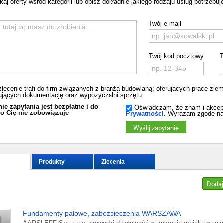
aj oferty wsród kategorii lub opisz dokładnie jakiego rodzaju usług potrzebuje
Twój e-mail
Twój kod pocztowy
T
zlecenie trafi do firm związanych z branżą budowlaną; oferujących prace zi
jących dokumentację oraz wypożyczalni sprzętu.
ie zapytania jest bezpłatne i do
Oświadczam, że znam i akcep
o Cię nie zobowiązuje
Prywatności
. Wyrażam zgodę na
Wyślij zapytanie
Produkty
Zlecenia
Dodaj
Fundamenty palowe, zabezpieczenia WARSZAWA
AARSLEFF Sp. z o.o. prowadzi działalność w zakresie projektowania