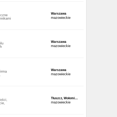
Warszawa
czne
mazowieckie
hnikami
Warszawa
ilu
mazowieckie
ch
Warszawa
Firma
mazowieckie
.
Tłuszcz, Wołomi…
ości,
mazowieckie
cie,