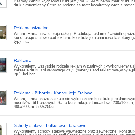
Bazowy cennik wydruków Drukujemy od 28,99 zł netto/ metr druku na f
druk ekonomiczny Ceny są podane za metr kwadratory wraz z mater
...
Reklama wizualna
Witam .Firma nasz oferuje usługi: Produkcja reklamy świwietlnej,wizu
konstrukcje stalowe pod reklame konstrukcje aluminiowe,kasetony (w
typy i r...
Reklama
Wykonujemy wszystkie rodzaje reklam wizualnych : -wykonujemy usł
zakresie druku solwentowego czyli (banery,siatki reklamowe,winyle,p
itp.) -bol-bor...
Reklama - Bilbordy - Konstrukcje Stalowe
Witam, Firma nasza zajmuje się wykonaniem konstrukcji reklamowy
nośników Bil-Bordowych Są to konstrukcje standardowe 200x100cm,
400x200cm, 500x250cm...
Schody stalowe, balkonowe, tarasowe.
Wykonujemy schody stalowe wewnętrzne oraz zewnętrzne. Konstruk