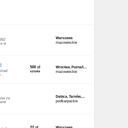
Warszawa
1992
mazowieckie
ia w
E
500 zł
Wrocław, Poznań…
strad
sztuka
mazowieckie
...
Dębica, Tarnów,…
bów ze
podkarpackie
uwne
22 zł
Warszawa