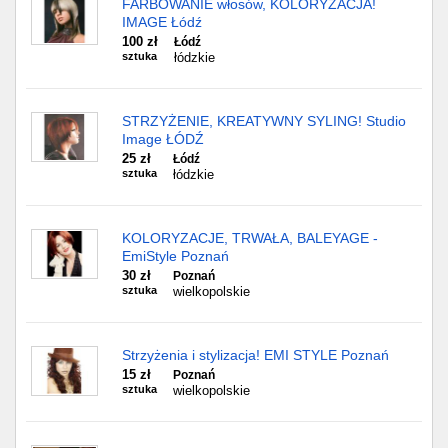
FARBOWANIE włosów, KOLORYZACJA!
IMAGE Łódź
100 zł
Łódź
sztuka
łódzkie
STRZYŻENIE, KREATYWNY SYLING! Studio
Image ŁÓDŹ
25 zł
Łódź
sztuka
łódzkie
KOLORYZACJE, TRWAŁA, BALEYAGE -
EmiStyle Poznań
30 zł
Poznań
sztuka
wielkopolskie
Strzyżenia i stylizacja! EMI STYLE Poznań
15 zł
Poznań
sztuka
wielkopolskie