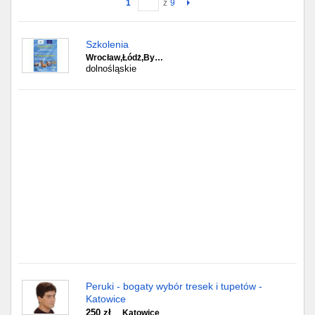
1
z
9
Gdańsk
Szkolenia
Wrocław,Łódż,By…
Chorzów
dolnośląskie
Lublin
Bydgoszcz
Rzeszów
Gdynia
Gliwice
Białystok
Kielce
Peruki - bogaty wybór tresek i tupetów -
Katowice
250 zł
Katowice