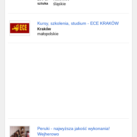
Częstochowa
sztuka
śląskie
Toruń
Kursy, szkolenia, studium - ECE KRAKÓW
Olsztyn
Kraków
małopolskie
Sosnowiec
Opole
Tarnów
Radom
Bytom
Tychy
Peruki - najwyższa jakość wykonania!
Wejherowo