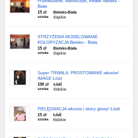
Przedłużanie, warkoczyki, trwała! Bielsko -
Biała
15 zł
Bielsko-Biała
sztuka
śląskie
STRZYŻENIA MODELOWANIE
KOLORYZACJA Bielsko - Biała
15 zł
Bielsko-Biała
sztuka
śląskie
Super TRWAŁA, PROSTOWANIE włosów!
IMAGE Łódź
100 zł
Łódź
sztuka
łódzkie
PIELĘGNACJA włosów i skóry głowy! Łódź
15 zł
Łódź
sztuka
łódzkie