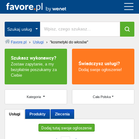
Cała Polska
wszystkie w całym kraju
Szukaj usług
Favore.pl
›
Usługi
›
"kosmetyki do włosów"
Warszawa
Szukasz wykonawcy?
Świadczysz usługi?
Zostaw zapytanie, a my
Wrocław
bezpłatnie poszukamy za
Dodaj swoje ogłoszenie!
Ciebie
Kraków
Poznań
Kategoria
Cała Polska
Łódź
Usługi
Produkty
Zlecenia
Katowice
Dodaj tutaj swoje ogłoszenie
Szczecin