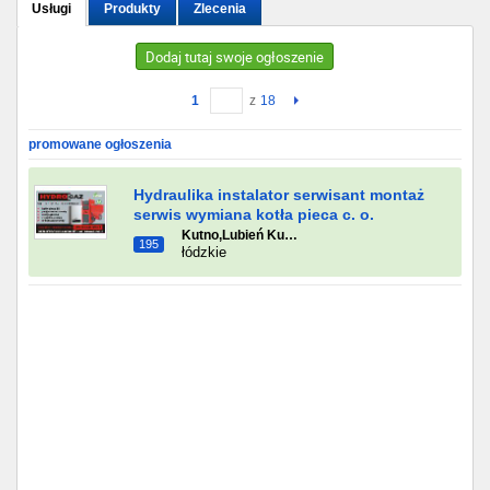
Usługi
Produkty
Zlecenia
Gdańsk
Dodaj tutaj swoje ogłoszenie
Chorzów
1
z
18
Lublin
promowane ogłoszenia
Bydgoszcz
Hydraulika instalator serwisant montaż
serwis wymiana kotła pieca c. o.
Kutno,Lubień Ku…
Rzeszów
195
łódzkie
Gdynia
Gliwice
Białystok
Kielce