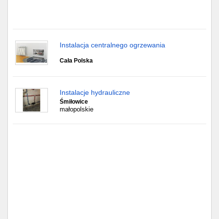
Częstochowa
Toruń
Instalacja centralnego ogrzewania
Olsztyn
Cała Polska
Sosnowiec
Opole
Instalacje hydrauliczne
Śmiłowice
małopolskie
Tarnów
Radom
Bytom
Tychy