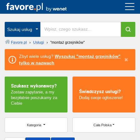
Cała Polska
wszystkie w całym kraju
Szukaj usług
Favore.pl
›
Usługi
›
"montaż grzejników"
Warszawa
Zbyt wiele usług?
Wyszukaj "montaż grzejników"
tylko w nazwach
Wrocław
Kraków
Szukasz wykonawcy?
Świadczysz usługi?
Zostaw zapytanie, a my
Poznań
bezpłatnie poszukamy za
Dodaj swoje ogłoszenie!
Ciebie
Łódź
Katowice
Kategoria
Cała Polska
Szczecin