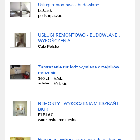
Usługi remontowo - budowlane
Leżajsk
podkarpackie
USŁUGI REMONTOWO - BUDOWLANE ,
WYKOŃCZENIA
Cała Polska
Zamrażanie rur lodz wymiana grzejników
mrozenie
160 zł
Łódź
sztuka
łódzkie
REMONTY I WYKOCZENIA MIESZKAŃ I
BIUR
ELBLĄG
warmińsko-mazurskie
Remonty - wykończenia mieszkań, domów,