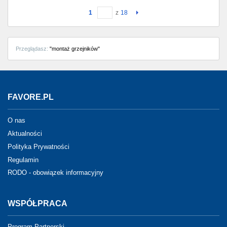
1
z
18
Przeglądasz:
"montaż grzejników"
FAVORE.PL
O nas
Aktualności
Polityka Prywatności
Regulamin
RODO - obowiązek informacyjny
WSPÓŁPRACA
Program Partnerski