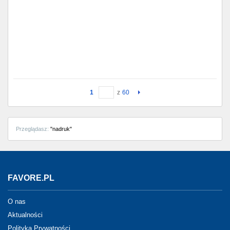
1
z
60
Przeglądasz:
"nadruk"
FAVORE.PL
O nas
Aktualności
Polityka Prywatności