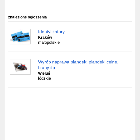
Częstochowa
Toruń
znalezione ogłoszenia
Olsztyn
Identyfikatory
Kraków
małopolskie
Sosnowiec
Opole
Wyrób naprawa plandek: plandeki celne,
firany itp
Tarnów
Wieluń
łódzkie
Radom
Bytom
Tychy