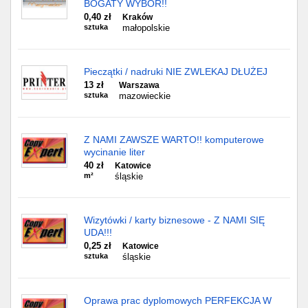
BOGATY WYBÓR!!
0,40 zł
Kraków
sztuka
małopolskie
Pieczątki / nadruki NIE ZWLEKAJ DŁUŻEJ
13 zł
Warszawa
sztuka
mazowieckie
Z NAMI ZAWSZE WARTO!! komputerowe
wycinanie liter
40 zł
Katowice
m²
śląskie
Wizytówki / karty biznesowe - Z NAMI SIĘ
UDA!!!
0,25 zł
Katowice
sztuka
śląskie
Oprawa prac dyplomowych PERFEKCJA W