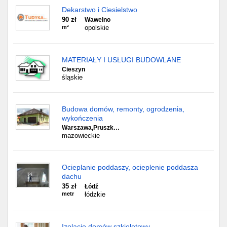
Dekarstwo i Ciesielstwo
90 zł
Wawelno
m²
opolskie
MATERIAŁY I USŁUGI BUDOWLANE
Cieszyn
śląskie
Budowa domów, remonty, ogrodzenia,
wykończenia
Warszawa,Pruszk…
mazowieckie
Ocieplanie poddaszy, ocieplenie poddasza
dachu
35 zł
Łódź
metr
łódzkie
Izolacje domów szkieletowy