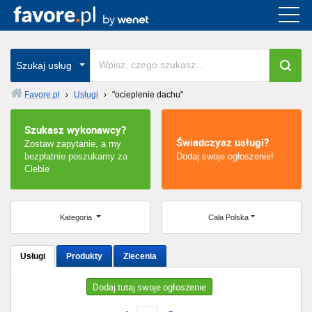
Cała Polska
wszystkie w całym kraju
Szukaj usług
Favore.pl
›
Usługi
›
"ocieplenie dachu"
Warszawa
Szukasz wykonawcy?
Świadczysz usługi?
Zostaw zapytanie, a my
Wrocław
bezpłatnie poszukamy za
Dodaj swoje ogłoszenie!
Ciebie
Kraków
Poznań
Kategoria
Cała Polska
Łódź
Usługi
Produkty
Zlecenia
Katowice
Dodaj tutaj swoje ogłoszenie
Szczecin