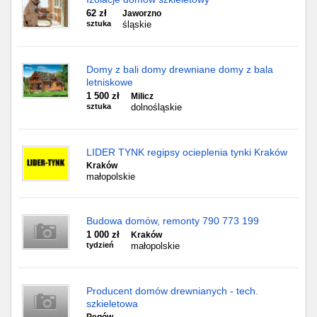
62 zł
Jaworzno
sztuka
śląskie
Domy z bali domy drewniane domy z bala
letniskowe
1 500 zł
Milicz
sztuka
dolnośląskie
LIDER TYNK regipsy ocieplenia tynki Kraków
Kraków
małopolskie
Budowa domów, remonty 790 773 199
1 000 zł
Kraków
tydzień
małopolskie
Producent domów drewnianych - tech.
szkieletowa