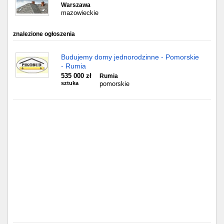
Częstochowa
Warszawa
mazowieckie
Toruń
znalezione ogłoszenia
Olsztyn
Budujemy domy jednorodzinne - Pomorskie
- Rumia
Sosnowiec
535 000 zł
Rumia
sztuka
pomorskie
Opole
Tarnów
Radom
Bytom
Tychy