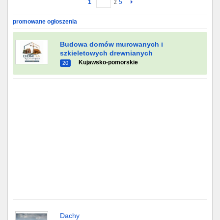
1
z
5
Gdańsk
promowane ogłoszenia
Chorzów
Budowa domów murowanych i
szkieletowych drewnianych
Kujawsko-pomorskie
Lublin
20
Bydgoszcz
Rzeszów
Gdynia
Gliwice
Białystok
Kielce
Dachy