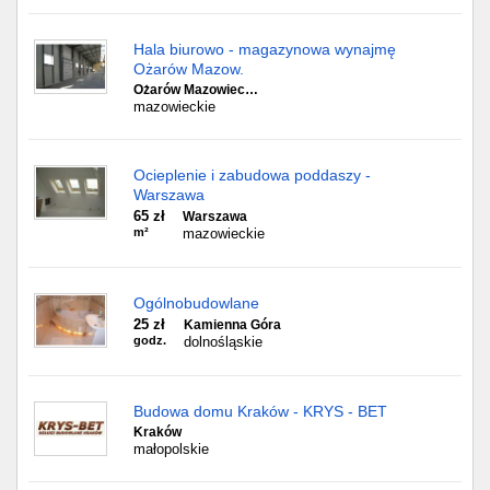
Hala biurowo - magazynowa wynajmę
Ożarów Mazow.
Ożarów Mazowiec…
mazowieckie
Ocieplenie i zabudowa poddaszy -
Warszawa
65 zł
Warszawa
m²
mazowieckie
Ogólnobudowlane
25 zł
Kamienna Góra
godz.
dolnośląskie
Budowa domu Kraków - KRYS - BET
Kraków
małopolskie