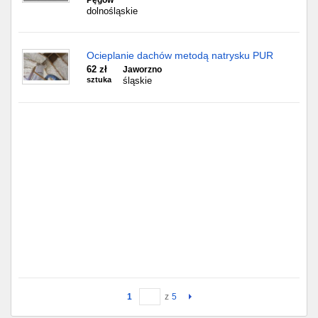
Pęgów
dolnośląskie
Ocieplanie dachów metodą natrysku PUR
62 zł
Jaworzno
sztuka
śląskie
1
z
5