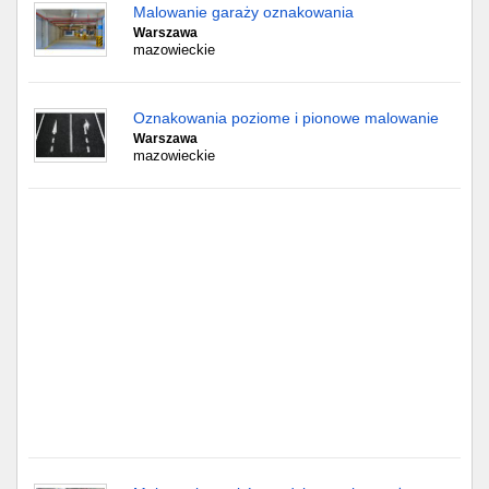
Częstochowa
Malowanie garaży oznakowania
Warszawa
mazowieckie
Toruń
Olsztyn
Oznakowania poziome i pionowe malowanie
Warszawa
Sosnowiec
mazowieckie
Opole
Tarnów
Radom
Bytom
Tychy