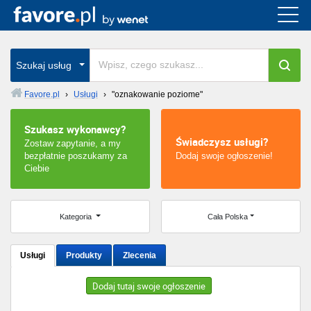
Cała Polska
wszystkie w całym kraju
Szukaj usług
Favore.pl
›
Usługi
›
"oznakowanie poziome"
Warszawa
Szukasz wykonawcy?
Świadczysz usługi?
Zostaw zapytanie, a my
Wrocław
bezpłatnie poszukamy za
Dodaj swoje ogłoszenie!
Ciebie
Kraków
Poznań
Kategoria
Cała Polska
Łódź
Usługi
Produkty
Zlecenia
Katowice
Dodaj tutaj swoje ogłoszenie
Szczecin