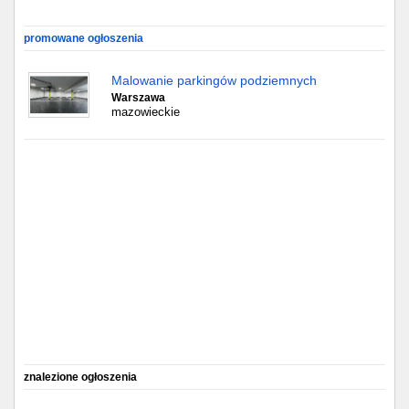
Gdańsk
promowane ogłoszenia
Chorzów
Malowanie parkingów podziemnych
Warszawa
mazowieckie
Lublin
Bydgoszcz
Rzeszów
Gdynia
Gliwice
Białystok
Kielce
znalezione ogłoszenia