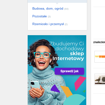
Budowa, dom, ogród
(44)
Pozostałe
(3)
Rzemiosło i przemysł
(2)
znalezio