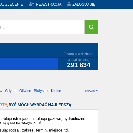
AJ ZLECENIE
REJESTRACJA
ZALOGUJ SIĘ
Favore.pl w liczbach
aktualnie usług
291 834
ów
Gdynia
Gliwice
Białystok
Kielce
rozwiń
RTY
, BYŚ MÓGŁ WYBRAĆ NAJLEPSZĄ
roluje istniejące instalacje gazowe, hydrauliczne
 znają się na wszystkim!
ują; rodzaj, zakres, termin, miejsce itd.