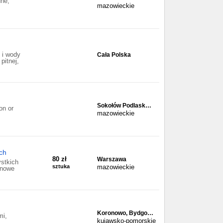
dne,
mazowieckie
 i wody
Cała Polska
pitnej,
Sokołów Podlask…
on or
mazowieckie
ych
80 zł
Warszawa
tkich
sztuka
mazowieckie
 nowe
Koronowo, Bydgo…
mi,
kujawsko-pomorskie