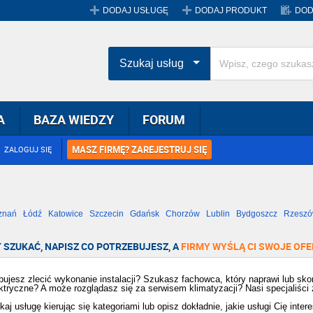
DODAJ USŁUGĘ
DODAJ PRODUKT
DOD
Szukaj usług
A
BAZA WIEDZY
FORUM
MASZ FIRMĘ? ZAREJESTRUJ SIĘ
ZALOGUJ SIĘ
znań
Łódź
Katowice
Szczecin
Gdańsk
Chorzów
Lublin
Bydgoszcz
Rzesz
Radom
Bytom
Tychy
 SZUKAĆ, NAPISZ CO POTRZEBUJESZ, A
FIRMY WYŚLĄ CI SWOJE OFE
bujesz zlecić wykonanie instalacji? Szukasz fachowca, który naprawi lub skont
ektryczne? A może rozglądasz się za serwisem klimatyzacji? Nasi specjaliści
j usługę kierując się kategoriami lub opisz dokładnie, jakie usługi Cię interes