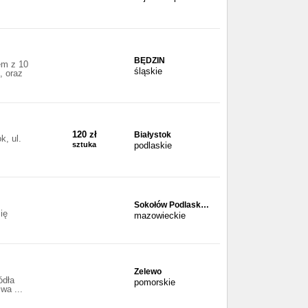
BĘDZIN
em z 10
śląskie
, oraz
120 zł
Białystok
, ul.
sztuka
podlaskie
Sokołów Podlask…
ię
mazowieckie
Zelewo
ódła
pomorskie
wa ...