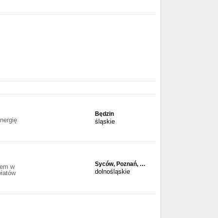
Będzin
nergię
śląskie
Syców, Poznań, …
rem w
dolnośląskie
wiatów