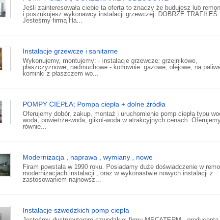
Jeśli zainteresowała ciebie ta oferta to znaczy że budujesz lub remo
i poszukujesz wykonawcy instalacji grzewczej. DOBRZE TRAFIŁEŚ
Jesteśmy firmą Ha...
Instalacje grzewcze i sanitarne
Wykonujemy, montujemy: - instalacje grzewcze: grzejnikowe,
płaszczyznowe, nadmuchowe - kotłownie: gazowe, olejowe, na paliwa 
kominki z płaszczem wo...
POMPY CIEPŁA; Pompa ciepła + dolne źródła
Oferujemy dobór, zakup, montaż i uruchomienie pomp ciepła typu wo
woda, powietrze-woda, glikol-woda w atrakcyjnych cenach. Oferujem
równie...
Modernizacja , naprawa , wymiany , nowe
Firam powstała w 1990 roku. Posiadamy duże doświadczenie w remo
modernizacjach instalacji , oraz w wykonastwie nowych instalacji z
zastosowaniem najnowsz...
Instalacje szwedzkich pomp ciepła
Jesteśmy dystrybutorem szwedzkiej firmy MECATERM - producent