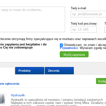
Twój e-mail
Twój kod pocztowy
T
zlecenie otrzymają firmy specjalizujące się w montażu oraz naprawach wszelki
ie zapytania jest bezpłatne i do
Oświadczam, że znam i akcep
o Cię nie zobowiązuje
Prywatności
. Wyrażam zgodę na
Wyślij zapytanie
Produkty
Zlecenia
Dodaj
ne ogłoszenia
Hydraulik
Hydraulik to specjalista od montażu i serwisu instalacji sanitarnych.
Najlepiej w tym zakresie zaufać nam i wybrać firmę Mika. Działamy 
terenie wojewó... - pompy ciepła powietrze woda