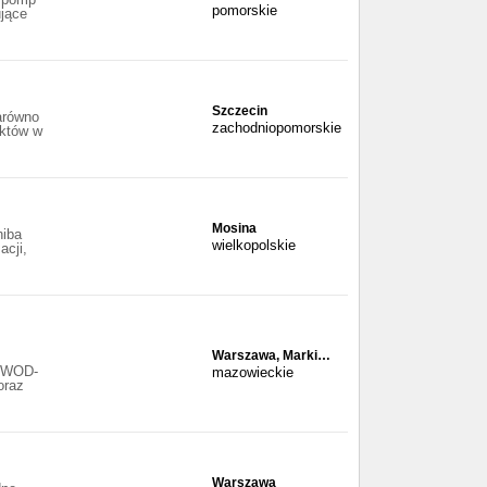
pomorskie
ujące
Szczecin
arówno
zachodniopomorskie
uktów w
Mosina
hiba
wielkopolskie
acji,
Warszawa, Marki…
I WOD-
mazowieckie
raz
Warszawa