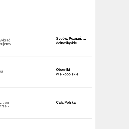
Syców, Poznań, …
wybrać
dolnośląskie
onujemy
Oborniki
pu
wielkopolskie
Eltron
Cała Polska
rze -