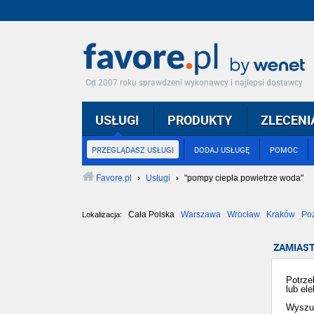
Od 2007 roku sprawdzeni wykonawcy i najlepsi dostawcy
USŁUGI
PRODUKTY
ZLECENI
PRZEGLĄDASZ USŁUGI
DODAJ USŁUGĘ
POMOC
Favore.pl
›
Usługi
›
"pompy ciepła powietrze woda"
Cała Polska
Warszawa
Wrocław
Kraków
Po
Lokalizacja:
Częstochowa
Toruń
Olsztyn
Sosnowiec
Opole
Tarnów
ZAMIAST
Potrze
lub el
Wyszuka