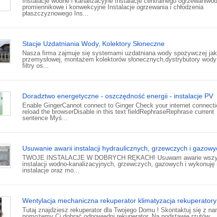
Instalacje wodne i kanalizacyjne Instalacje centralnego ogrzewaniwo
promiennikowe i konwekcyjne Instalacje ogrzewania i chłodzenia
płaszczyznowego Ins...
Stacje Uzdatniania Wody, Kolektory Słoneczne
Nasza firma zajmuje się systemami uzdatniana wody spożywczej jak
przemysłowej, montażem kolektorów słonecznych,dystrybutory wody 
filtry os...
Doradztwo energetyczne - oszczędność energii - instalacje PV
Enable GingerCannot connect to Ginger Check your internet connecti
reload the browserDisable in this text fieldRephraseRephrase current
sentence Myś...
Usuwanie awarii instalacji hydraulicznych, grzewczych i gazow
TWOJE INSTALACJE W DOBRYCH RĘKACH! Usuwam awarie wszys
instalacji wodno-kanalizacyjnych, grzewczych, gazowych i wykonuję
instalacje oraz mo...
Wentylacja mechaniczna rekuperator klimatyzacja rekuperatory
Tutaj znajdziesz rekuperator dla Twojego Domu ! Skontaktuj się z na
pomożemy Ci dobrać odpowiedni rekuperator. Na podstawie rzutów