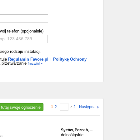
wój telefon (opcjonalnie)
ego rodzaju instalacji.
tuję
Regulamin Favore.pl
i
Politykę Ochrony
 przetwarzanie
[rozwiń]
 tutaj swoje ogłoszenie
1
2
z
2
Następna
Syców, Poznań, …
dolnośląskie
na