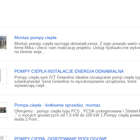
Montaż pompy ciepła
Montaż pompy ciepła wymaga doświadczenia. Z tego powodu warto 
firmę Mika i zlecić nam realizację projektu. Usługi hydrauliczne wyk
na terenie woje...
POMPY CIEPŁA INSTALACJE ENERGIA ODNAWIALNA
Pompy ciepła serii IVT Greenline Idealne rozwiązanie pomp ciepła ty
solanka/woda! Seria Greenline to wysokosprawne urządzenia, które
wytwarzają ciepł...
Pompa ciepła - kotłownie sprzedaż, montaż
Oferujemy : pompy ciepła typu PCS , PCSK-zintegorowane i Stiebel-
," o mocach grzewczych od 7,5 kW do 100 kW 1.Pompy ciepła powiet
woda 2.Pom...
POMPY CIEPłA, OGRZEWANIE PODLOGOWE