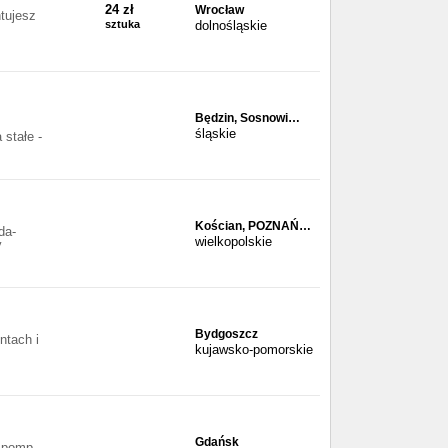
24 zł
Wrocław
ntujesz
sztuka
dolnośląskie
Będzin, Sosnowi…
śląskie
stałe -
Kościan, POZNAŃ…
da-
wielkopolskie
y
Bydgoszcz
ntach i
kujawsko-pomorskie
Gdańsk
a pomp