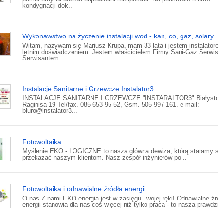
kondygnacji dok...
Wykonawstwo na życzenie instalacji wod - kan, co, gaz, solary
Witam, nazywam się Mariusz Krupa, mam 33 lata i jestem instalator
letnim doświadczeniem. Jestem właścicielem Firmy Sani-Gaz Serwis
Serwisantem ...
Instalacje Sanitarne i Grzewcze Instalator3
INSTALACJE SANITARNE I GRZEWCZE "INSTARALTOR3" Białystok
Raginisa 19 Tel/fax. 085 653-95-52, Gsm. 505 997 161. e-mail:
biuro@instalator3...
Fotowoltaika
Myślenie EKO - LOGICZNE to nasza główna dewiza, którą staramy s
przekazać naszym klientom. Nasz zespół inżynierów po...
Fotowoltaika i odnawialne źródła energii
O nas Z nami EKO energia jest w zasięgu Twojej ręki! Odnawialne źr
energii stanowią dla nas coś więcej niż tylko praca - to nasza prawdzi