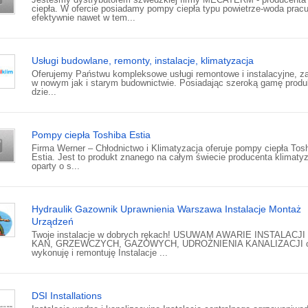
ciepła. W ofercie posiadamy pompy ciepła typu powietrze-woda prac
efektywnie nawet w tem...
Usługi budowlane, remonty, instalacje, klimatyzacja
Oferujemy Państwu kompleksowe usługi remontowe i instalacyjne, z
w nowym jak i starym budownictwie. Posiadając szeroką gamę prod
dzie...
Pompy ciepła Toshiba Estia
Firma Werner – Chłodnictwo i Klimatyzacja oferuje pompy ciepła Tos
Estia. Jest to produkt znanego na całym świecie producenta klimatyz
oparty o s...
Hydraulik Gazownik Uprawnienia Warszawa Instalacje Montaż
Urządzeń
Twoje instalacje w dobrych rękach! USUWAM AWARIE INSTALACJ
KAN, GRZEWCZYCH, GAZOWYCH, UDROŻNIENIA KANALIZACJI o
wykonuję i remontuję Instalacje ...
DSI Installations