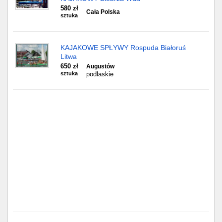
Częstochowa
580 zł
Cała Polska
sztuka
Toruń
Olsztyn
KAJAKOWE SPŁYWY Rospuda Białoruś
Litwa
650 zł
Augustów
Sosnowiec
sztuka
podlaskie
Opole
Tarnów
Radom
Bytom
Tychy