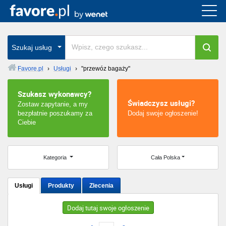
Cała Polska
wszystkie w całym kraju
Szukaj usług
Favore.pl
›
Usługi
›
"przewóz bagaży"
Warszawa
Szukasz wykonawcy?
Świadczysz usługi?
Zostaw zapytanie, a my
Wrocław
bezpłatnie poszukamy za
Dodaj swoje ogłoszenie!
Ciebie
Kraków
Poznań
Kategoria
Cała Polska
Łódź
Usługi
Produkty
Zlecenia
Katowice
Dodaj tutaj swoje ogłoszenie
Szczecin