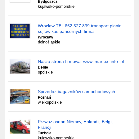
Bydgoszcz
kujawsko-pomorskie
Wrocław TEL 662 527 839 transport pianin
sejfów kas pancernych firma
Wrocław
dolnośląskie
Nasza strona firmowa: www. martex. info. pl
Dębie
opolskie
Sprzedaż bagażników samochodowych
Poznań
wielkopolskie
Przwoz osobn:Niemcy, Holandii, Belgii,
Francji
Tuchola
kujawsko-pomorskie