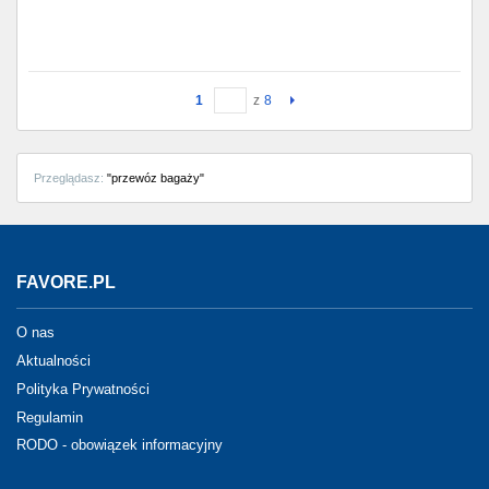
1
z
8
Przeglądasz:
"przewóz bagaży"
FAVORE.PL
O nas
Aktualności
Polityka Prywatności
Regulamin
RODO - obowiązek informacyjny