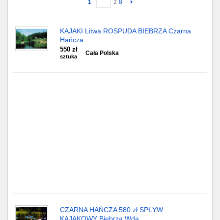
1
z
8
Gdańsk
KAJAKI Litwa ROSPUDA BIEBRZA Czarna
Hańcza
Chorzów
550 zł
Cała Polska
sztuka
Lublin
Bydgoszcz
Rzeszów
Gdynia
Gliwice
Białystok
Kielce
CZARNA HAŃCZA 580 zł SPŁYW
KAJAKOWY Biebrza Wda