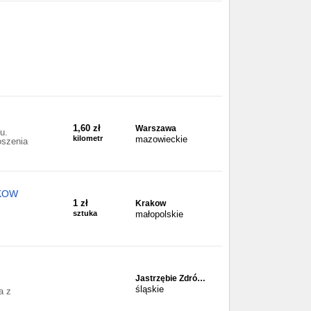
1,60 zł
Warszawa
u.
kilometr
mazowieckie
oszenia
KOW
1 zł
Krakow
sztuka
małopolskie
Jastrzębie Zdró…
śląskie
a z