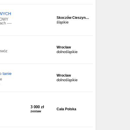
OWYCH
Skoczów Cieszyn…
DOWY
śląskie
h ----
Wrocław
zewóz
dolnośląskie
o tanie
Wrocław
ie
dolnośląskie
.
3 000 zł
Cała Polska
zestaw