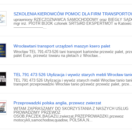
SZKOLENIA KIEROWCÓW POMOC DLA FIRM TRANSPORT
uprawniony RZECZOZNAWCA SAMOCHODOWY oraz BIEGŁY SĄ
mgr inż. PIOTR BIJOK członek SRTSiRD EKSPERTMOT w Katowicac
-------------------------...
Wrocławtani transport urządzeń maszyn ksero palet
Wrocław TEL 791-473-526 tani transport kartonów przewóz palet, pr
palet Euro, przewóz towaru na pletach z Wrocław...
TEL 791 473 526 Utylizacja i wywóz starych mebli Wrocław tani
TEL 791 473 526 Utylizacja i wywóz starych mebli Wrocław tanio tan
transport przeprowadzki Wrocław tanio przewóz przewóz palet, prze..
Przeprowadzki polska anglia, przewoz zwierzat
WITAM ZAPRASZAMY DO SKORZYSTANIA Z NASZYCH USLUG
PROWADZIMY PRZEWOZ
OSOB,PACZEK,BAGAZU,zwierzat,PRZEPROWADZKI,przewoz
motocykli,samochodow,quadow, POLSKA,N...