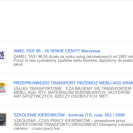
AMEL TAXI 96 - 26 NISKIE CENY!!! Warszawa
DAMEL TAXI 96-26 działa na rynku usług taksówkowych od 1993 rok
Przez te lata zyskaliśmy zaufanie wielu klientów, dążyliśmy do podn
jakoś...
PRZEPROWADZKI TRANSPORT PRZEWOZ MEBLI AGD KRA
USŁUGI TRANSPORTOWE : # ZAJMUJEMY SIĘ TRANSPORTEM:
MEBLI, AGD, RTV, MATERIAŁÓW BUDOWLANYCH, SKUTERÓW,
ART.SPOŻYWCZYCH, RZECZY OSOBISTYCH, NIET...
SZKOLENIE KIEROWCÓW - kontrola ITD, rozp. 561 / 2006
SZKOLENIA - CZAS PRACY KIEROWCÓW – prowadzone przez
INSPEKTORÓW TRANSPORTU DROGOWEGO Oferujemy szkoleni
zakresu: - czasu pracy kie...