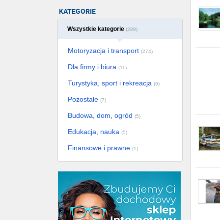
KATEGORIE
Wszystkie kategorie
(289)
Motoryzacja i transport
(274)
Dla firmy i biura
(11)
Turystyka, sport i rekreacja
(9)
Pozostałe
(7)
Budowa, dom, ogród
(5)
Edukacja, nauka
(5)
Finansowe i prawne
(1)