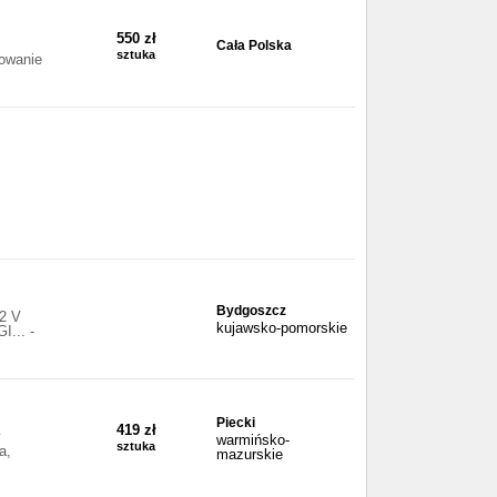
550 zł
Cała Polska
sztuka
zowanie
Bydgoszcz
-2 V
kujawsko-pomorskie
I... -
Piecki
419 zł
y
warmińsko-
sztuka
a,
mazurskie