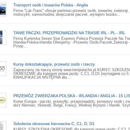
Transport osób i towarów Polska - Anglia
Firma "Luk-Trans" oferuje państwu przewóz osób, towarów, zwierząt,
motocykli, samochodów, doręczanie paczek ,wynajem bus&o...
TANIE PACZKI, PRZEPROWADZKI NA TRASIE IRL - PL - IRL
Firma Kurierska Seven Star Express Poleca Przewóz Paczek Na Tra
Irlandia-Polska-Irlandia Oferujemy: -Przewóz Osób,Paczek,Zwierząt -
Przep...
Kursy dokształcające, przewóz osób i rzeczy
Zapraszamy na naszą stronę www.tempotacho.pl KURSY, SZKOLEN
OKRESOWE dla kategorii prawa jazdy: C,C1, D,D1 (wymagane co 5 l
KWALIFIKACJA WSTĘPNA dla ...
PRZEWÓZ ZWIERZAKA POLSKA - IRLANDIA / ANGLIA - 15 LI
Kurier Europa - paczki, przesyłki, przeprowadzki, przewozy osób i zw
do/z Niemiec, Holandii, Belgii, Francji, Wielkiej Brytanii i Irlandii. Szy
Szkolenia okresowe kierowców C, C1, D, D1
KURSY, SZKOLENIA OKRESOWE dla kategorii prawa jazdy: C,C1, 