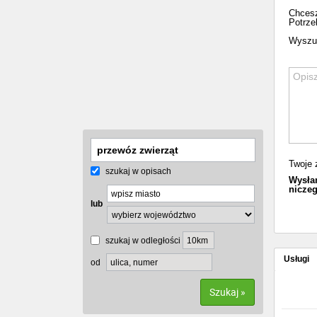
Chcesz
Potrze
Wyszuka
Twoje 
szukaj w opisach
Wysłan
niczeg
lub
szukaj w odległości
Usługi
od
Szukaj »