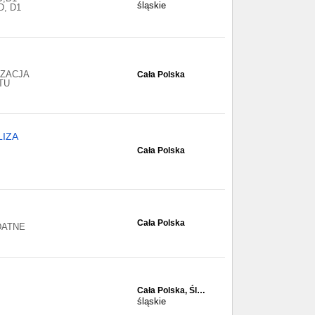
śląskie
D, D1
IZACJA
Cała Polska
TU
LIZA
Cała Polska
Cała Polska
YDATNE
Cała Polska, Śl…
śląskie