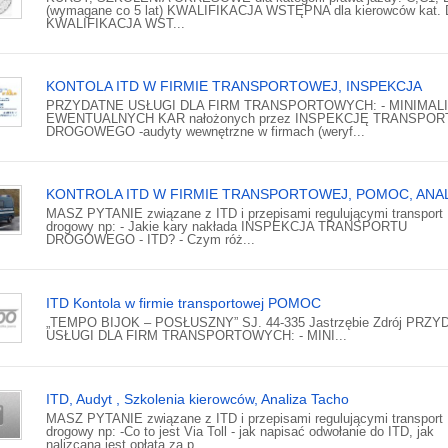
(wymagane co 5 lat) KWALIFIKACJA WSTĘPNA dla kierowców kat. 
KWALIFIKACJA WST...
KONTOLA ITD W FIRMIE TRANSPORTOWEJ, INSPEKCJA
PRZYDATNE USŁUGI DLA FIRM TRANSPORTOWYCH: - MINIMAL
EWENTUALNYCH KAR nałożonych przez INSPEKCJĘ TRANSPOR
DROGOWEGO -audyty wewnętrzne w firmach (weryf...
KONTROLA ITD W FIRMIE TRANSPORTOWEJ, POMOC, ANA
MASZ PYTANIE związane z ITD i przepisami regulującymi transport
drogowy np: - Jakie kary nakłada INSPEKCJA TRANSPORTU
DROGOWEGO - ITD? - Czym róż...
ITD Kontola w firmie transportowej POMOC
„TEMPO BIJOK – POSŁUSZNY” SJ. 44-335 Jastrzębie Zdrój PRZ
USŁUGI DLA FIRM TRANSPORTOWYCH: - MINI...
ITD, Audyt , Szkolenia kierowców, Analiza Tacho
MASZ PYTANIE związane z ITD i przepisami regulującymi transport
drogowy np: -Co to jest Via Toll - jak napisać odwołanie do ITD, jak
nalizcana jest opłata za p...