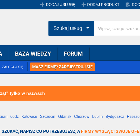
DODAJ USŁUGĘ
DODAJ PRODUKT
DOD
Szukaj usług
A
BAZA WIEDZY
FORUM
MASZ FIRMĘ? ZAREJESTRUJ SIĘ
ZALOGUJ SIĘ
ząt" tylko w nazwach
znań
Łódź
Katowice
Szczecin
Gdańsk
Chorzów
Lublin
Bydgoszcz
Rzesz
Radom
Bytom
Tychy
 SZUKAĆ, NAPISZ CO POTRZEBUJESZ, A
FIRMY WYŚLĄ CI SWOJE OFE