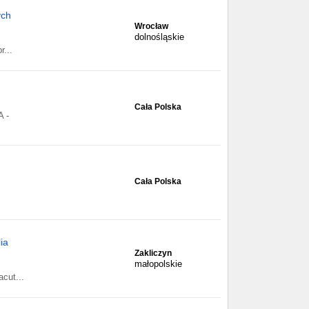
ych
Wrocław
dolnośląskie
r...
Cała Polska
 -
Cała Polska
ia
Zakliczyn
małopolskie
cut...