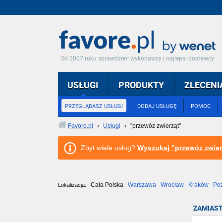
Od 2007 roku sprawdzeni wykonawcy i najlepsi dostawcy
USŁUGI
PRODUKTY
ZLECENI
PRZEGLĄDASZ USŁUGI
DODAJ USŁUGĘ
POMOC
Favore.pl
›
Usługi
›
"przewóz zwierząt"
Zbyt wiele usług?
Wyszukaj "przewóz zwier
Cała Polska
Warszawa
Wrocław
Kraków
Po
Lokalizacja:
Częstochowa
Toruń
Olsztyn
Sosnowiec
Opole
Tarnów
ZAMIAST