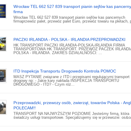
Wrocław TEL 662 527 839 transport pianin sejfów kas pancern
firma
Wrocław TEL 662 527 839 transport pianin sejfów kas pancernych
firmaprzewóz palet, przewóz palet Euro, przewóz towaru na pletach, p
PACZKI IRLANDIA - POLSKA - IRLANDIA PRZEPROWADZKI
HK TRANSPORT PACZKI IRLANDIA-POLSKA-IRLANDIA FIRMA
TRANSPORTOWA HK TRANSPORT. PRZEWÓZ PACZEK IRLANDIA
POLSKA - IRLANDIA. ZAKRES DZIAŁALNOŚCI: ...
ITD Inspekcja Transportu Drogowedo Kontrola POMOC
MASZ PYTANIE związane z ITD i przepisami regulującymi transport
drogowy np: - Jakie kary nakłada INSPEKCJA TRANSPORTU
DROGOWEGO - ITD? - Czym róż...
Przeprowadzki, przewozy osób, zwierząt, towarów Polska - Angl
POLECAM!!
TRANSPORT NA NAJWYŻSZYM POZIOMIE Jesteśmy firmą, która
świadczy usługi transportowe. Specjalizujemy się w przewozie: os&oa