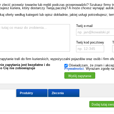
 zlecić przewóz towarów lub mebli podczas przeprowadzki? Szukasz firmy tra
bujesz kuriera, który dostarczy Twoją paczkę? A może chcesz wynająć autoka
j oferty według kategorii lub opisz dokładnie, jakiej usługi potrzebujesz; term
Twój e-mail
Twój kod pocztowy
T
zapytanie trafi do firm kurierskich, wypożyczalni pojazdów oraz osób i firm o
ie zapytania jest bezpłatne i do
Oświadczam, że znam i akcep
o Cię nie zobowiązuje
Prywatności
. Wyrażam zgodę na
Wyślij zapytanie
Produkty
Zlecenia
Dodaj tutaj swo