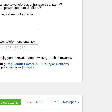
nsportowej oferującej transport sanitarny?
r, powóz lub auto do ślubu?
in, zakres, lokalizacja itd.
wój telefon (opcjonalnie)
ferujących przewóz osób, zwierząt, mebli i towarów.
tuję
Regulamin Favore.pl
i
Politykę Ochrony
 przetwarzanie
[rozwiń]
je ogłoszenie
1
2
3
4
5
6
z
10
Następna