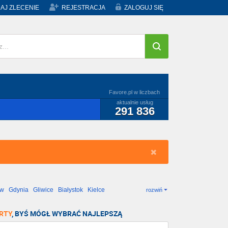
AJ ZLECENIE
REJESTRACJA
ZALOGUJ SIĘ
Favore.pl w liczbach
aktualnie usług
291 836
ów
Gdynia
Gliwice
Białystok
Kielce
rozwiń
RTY
, BYŚ MÓGŁ WYBRAĆ NAJLEPSZĄ