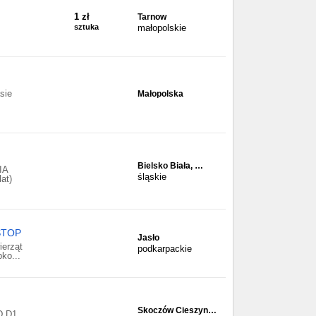
1 zł
Tarnow
sztuka
małopolskie
sie
Małopolska
Bielsko Biała, …
IA
śląskie
at)
STOP
Jasło
ierząt
podkarpackie
bko...
Skoczów Cieszyn…
D,D1