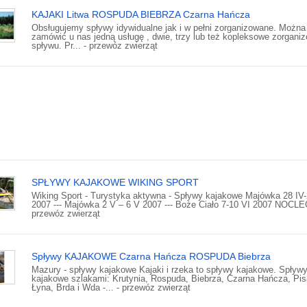
KAJAKI Litwa ROSPUDA BIEBRZA Czarna Hańcza
Obsługujemy spływy idywidualne jak i w pełni zorganizowane. Można
zamówić u nas jedną usługę , dwie, trzy lub też kopleksowe zorgani
spływu. Pr... - przewóz zwierząt
SPŁYWY KAJAKOWE WIKING SPORT
Wiking Sport - Turystyka aktywna - Spływy kajakowe Majówka 28 IV
2007 --- Majówka 2 V – 6 V 2007 --- Boże Ciało 7-10 VI 2007 NOCLEG
przewóz zwierząt
Spływy KAJAKOWE Czarna Hańcza ROSPUDA Biebrza
Mazury - spływy kajakowe Kajaki i rzeka to spływy kajakowe. Spływ
kajakowe szlakami: Krutynia, Rospuda, Biebrza, Czarna Hańcza, Pis
Łyna, Brda i Wda -... - przewóz zwierząt