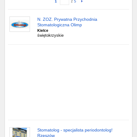
1
z
5
Gdańsk
N. ZOZ. Prywatna Przychodnia
Stomatologiczna Olimp
Chorzów
Kielce
świętokrzyskie
Lublin
Bydgoszcz
Rzeszów
Gdynia
Gliwice
Białystok
Kielce
Stomatolog - specjalista periodontolog!
Rzeszów