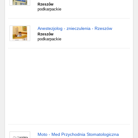
Częstochowa
Rzeszów
podkarpackie
Toruń
Anestezjolog - znieczulenia - Rzeszów
Olsztyn
Rzeszów
podkarpackie
Sosnowiec
Opole
Tarnów
Radom
Bytom
Tychy
Moto - Med Przychodnia Stomatologiczna