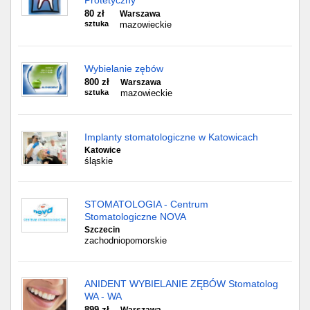
Protetyczny
80 zł
Warszawa
sztuka
mazowieckie
Wybielanie zębów
800 zł
Warszawa
sztuka
mazowieckie
Implanty stomatologiczne w Katowicach
Katowice
śląskie
STOMATOLOGIA - Centrum
Stomatologiczne NOVA
Szczecin
zachodniopomorskie
ANIDENT WYBIELANIE ZĘBÓW Stomatolog
WA - WA
899 zł