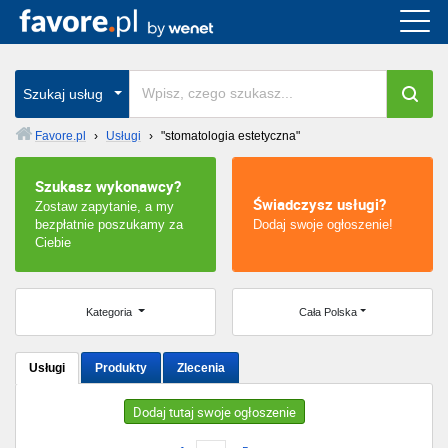
Cała Polska
wszystkie w całym kraju
Szukaj usług
Favore.pl
›
Usługi
›
"stomatologia estetyczna"
Warszawa
Szukasz wykonawcy?
Świadczysz usługi?
Zostaw zapytanie, a my
Wrocław
bezpłatnie poszukamy za
Dodaj swoje ogłoszenie!
Ciebie
Kraków
Poznań
Kategoria
Cała Polska
Łódź
Usługi
Produkty
Zlecenia
Katowice
Dodaj tutaj swoje ogłoszenie
Szczecin