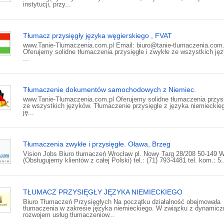
instytucji, przy...
Tłumacz przysięgły języka węgierskiego , FVAT
www.Tanie-Tlumaczenia.com.pl Email: biuro@tanie-tlumaczenia.com.
Oferujemy solidne tłumaczenia przysięgłe i zwykłe ze wszystkich ję
...
Tłumaczenie dokumentów samochodowych z Niemiec.
www.Tanie-Tlumaczenia.com.pl Oferujemy solidne tłumaczenia przys
ze wszystkich języków. Tłumaczenie przysięgłe z języka niemieckie
ję...
Tłumaczenia zwykłe i przysięgłe. Oława, Brzeg
Vision Jobs Biuro tłumaczeń Wrocław pl. Nowy Targ 28/208 50-149 
(Obsługujemy klientów z całej Polski) tel.: (71) 793-4481 tel. kom.: 5.
TŁUMACZ PRZYSIĘGŁY JĘZYKA NIEMIECKIEGO
Biuro Tłumaczeń Przysięgłych Na początku działalność obejmowała
tłumaczenia w zakresie języka niemieckiego. W związku z dynamic
rozwojem usług tłumaczeniow...