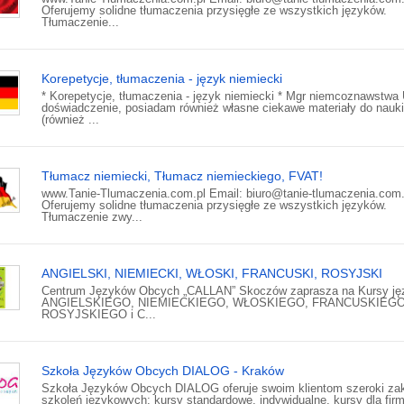
Oferujemy solidne tłumaczenia przysięgłe ze wszystkich języków.
Tłumaczenie...
Korepetycje, tłumaczenia - język niemiecki
* Korepetycje, tłumaczenia - język niemiecki * Mgr niemcoznawstwa 
doświadczenie, posiadam również własne ciekawe materiały do nauki
(również ...
Tłumacz niemiecki, Tłumacz niemieckiego, FVAT!
www.Tanie-Tlumaczenia.com.pl Email: biuro@tanie-tlumaczenia.com.
Oferujemy solidne tłumaczenia przysięgłe ze wszystkich języków.
Tłumaczenie zwy...
ANGIELSKI, NIEMIECKI, WŁOSKI, FRANCUSKI, ROSYJSKI
Centrum Języków Obcych „CALLAN” Skoczów zaprasza na Kursy ję
ANGIELSKIEGO, NIEMIECKIEGO, WŁOSKIEGO, FRANCUSKIEGO
ROSYJSKIEGO i C...
Szkoła Języków Obcych DIALOG - Kraków
Szkoła Języków Obcych DIALOG oferuje swoim klientom szeroki za
szkoleń językowych: kursy standardowe, indywidualne, kursy dla firm