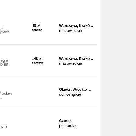
49 zł
Warszawa, Krakó…
pl
strona
mazowieckie
zyków.
140 zł
Warszawa, Krakó…
ięgłe
zestaw
mazowieckie
go na
Oława , Wrocław…
Wrocław
dolnośląskie
..
Czersk
pomorskie
znym