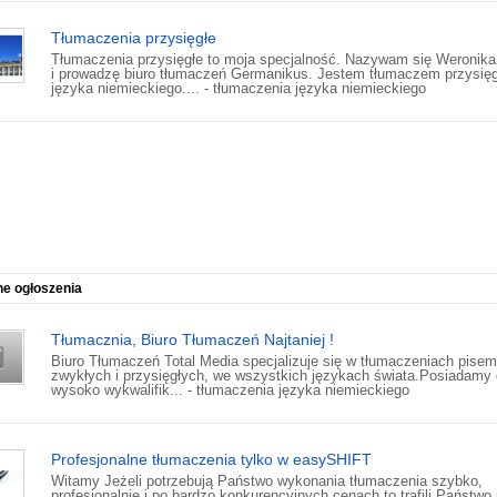
Tłumaczenia przysięgłe
Tłumaczenia przysięgłe to moja specjalność. Nazywam się Weronika 
i prowadzę biuro tłumaczeń Germanikus. Jestem tłumaczem przysię
języka niemieckiego.... - tłumaczenia języka niemieckiego
ne ogłoszenia
Tłumacznia, Biuro Tłumaczeń Najtaniej !
Biuro Tłumaczeń Total Media specjalizuje się w tłumaczeniach pise
zwykłych i przysięgłych, we wszystkich językach świata.Posiadamy
wysoko wykwalifik... - tłumaczenia języka niemieckiego
Profesjonalne tłumaczenia tylko w easySHIFT
Witamy Jeżeli potrzebują Państwo wykonania tłumaczenia szybko,
profesjonalnie i po bardzo konkurencyjnych cenach to trafili Państwo