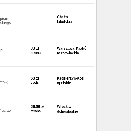
Chełm
 pism
lubelskie
ckiego
33 zł
Warszawa, Krakó…
pl
strona
mazowieckie
33 zł
Kędzierzyn-Kożl…
stów,
godz.
opolskie
36,90 zł
Wrocław
Wrocław
strona
dolnośląskie
..