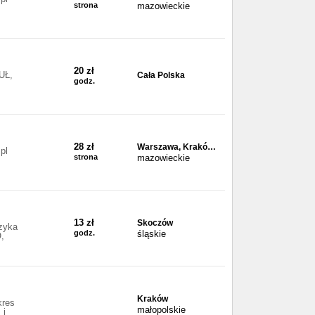
strona
mazowieckie
20 zł
UŁ,
Cała Polska
godz.
28 zł
Warszawa, Krakó…
pl
strona
mazowieckie
13 zł
Skoczów
zyka
godz.
śląskie
,
Kraków
kres
małopolskie
 i