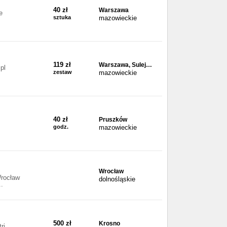
40 zł
Warszawa
e
sztuka
mazowieckie
119 zł
Warszawa, Sulej…
pl
zestaw
mazowieckie
40 zł
Pruszków
godz.
mazowieckie
Wrocław
Wrocław
dolnośląskie
..
500 zł
Krosno
ri,