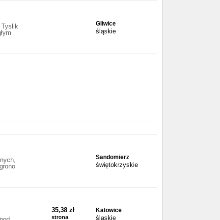
Gliwice
Tyslik
śląskie
głym
Sandomierz
mnych,
świętokrzyskie
 grono
35,38 zł
Katowice
strona
śląskie
 pod