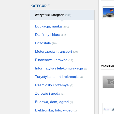
KATEGORIE
Wszystkie kategorie
(336)
Edukacja, nauka
(300)
Dla firmy i biura
(60)
Pozostałe
(26)
Motoryzacja i transport
(20)
Finansowe i prawne
(14)
znalezio
Informatyka i telekomunikacja
(5)
Turystyka, sport i rekreacja
(4)
Rzemiosło i przemysł
(3)
Zdrowie i uroda
(1)
Budowa, dom, ogród
(1)
Elektronika, foto, wideo
(1)