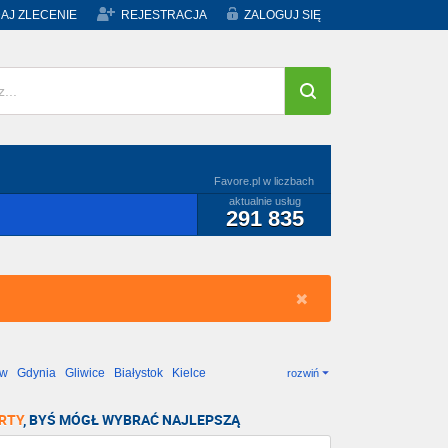
AJ ZLECENIE
REJESTRACJA
ZALOGUJ SIĘ
Favore.pl w liczbach
aktualnie usług
291 835
ów
Gdynia
Gliwice
Białystok
Kielce
rozwiń
RTY
, BYŚ MÓGŁ WYBRAĆ NAJLEPSZĄ