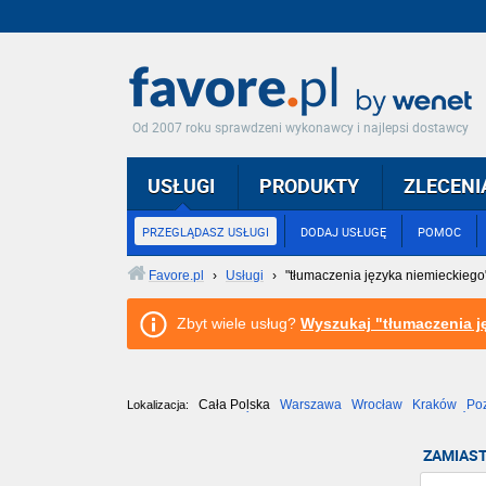
Od 2007 roku sprawdzeni wykonawcy i najlepsi dostawcy
USŁUGI
PRODUKTY
ZLECENI
PRZEGLĄDASZ USŁUGI
DODAJ USŁUGĘ
POMOC
Favore.pl
›
Usługi
›
"tłumaczenia języka niemieckiego
Zbyt wiele usług?
Wyszukaj "tłumaczenia j
Cała Polska
Warszawa
Wrocław
Kraków
Po
Lokalizacja:
Częstochowa
Toruń
Olsztyn
Sosnowiec
Opole
Tarnów
ZAMIAST