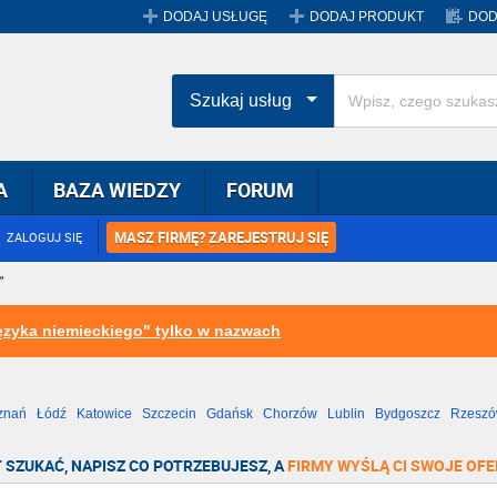
DODAJ USŁUGĘ
DODAJ PRODUKT
DOD
Szukaj usług
A
BAZA WIEDZY
FORUM
MASZ FIRMĘ? ZAREJESTRUJ SIĘ
ZALOGUJ SIĘ
"
ęzyka niemieckiego" tylko w nazwach
znań
Łódź
Katowice
Szczecin
Gdańsk
Chorzów
Lublin
Bydgoszcz
Rzesz
Radom
Bytom
Tychy
 SZUKAĆ, NAPISZ CO POTRZEBUJESZ, A
FIRMY WYŚLĄ CI SWOJE OFE