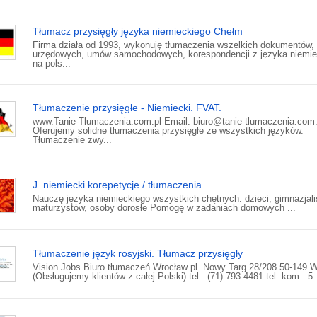
Tłumacz przysięgły języka niemieckiego Chełm
Firma działa od 1993, wykonuję tłumaczenia wszelkich dokumentów,
urzędowych, umów samochodowych, korespondencji z języka niemie
na pols...
Tłumaczenie przysięgłe - Niemiecki. FVAT.
www.Tanie-Tlumaczenia.com.pl Email: biuro@tanie-tlumaczenia.com.
Oferujemy solidne tłumaczenia przysięgłe ze wszystkich języków.
Tłumaczenie zwy...
J. niemiecki korepetycje / tłumaczenia
Nauczę języka niemieckiego wszystkich chętnych: dzieci, gimnazjali
maturzystów, osoby dorosłe Pomogę w zadaniach domowych ...
Tłumaczenie język rosyjski. Tłumacz przysięgły
Vision Jobs Biuro tłumaczeń Wrocław pl. Nowy Targ 28/208 50-149 
(Obsługujemy klientów z całej Polski) tel.: (71) 793-4481 tel. kom.: 5.