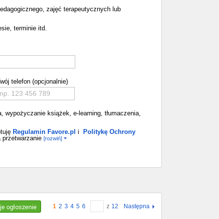
edagogicznego, zajęć terapeutycznych lub
ie, terminie itd.
wój telefon (opcjonalnie)
ia, wypożyczanie książek, e-learning, tłumaczenia,
tuję
Regulamin Favore.pl
i
Politykę Ochrony
 przetwarzanie
[rozwiń]
je ogłoszenie
1
2
3
4
5
6
z
12
Następna