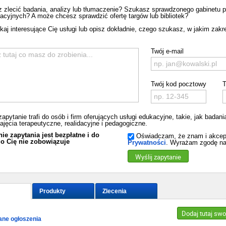
 zlecić badania, analizy lub tłumaczenie? Szukasz sprawdzonego gabinetu p
dacyjnych? A może chcesz sprawdzić ofertę targów lub bibliotek?
aj interesujące Cię usługi lub opisz dokładnie, czego szukasz, w jakim zakres
Twój e-mail
Twój kod pocztowy
T
zapytanie trafi do osób i firm oferujących usługi edukacyjne, takie, jak badan
 zajęcia terapeutyczne, realidacyjne i pedagogiczne.
ie zapytania jest bezpłatne i do
Oświadczam, że znam i akcep
o Cię nie zobowiązuje
Prywatności
. Wyrażam zgodę na
Wyślij zapytanie
Produkty
Zlecenia
Dodaj tutaj swo
ne ogłoszenia