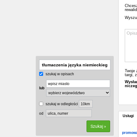
Chcesz
rewali
Wyszuk
Twoje 
szukaj w opisach
targi,
Wysłan
niczeg
lub
szukaj w odległości
od
Usługi
Szukaj »
promowa