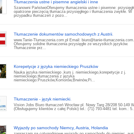
Tłumaczenia ustne i pisemne angielski i inne
Szanowni PaństwoOferujemy tłumaczenia ustne i pisemne: przysięgł
opatrzone pieczęcią tłumacza przysięgłego i tłumaczenia zwykłe. W
przypadku tłumaczeń z pozo...
Tłumaczenie dokumentów samochodowych z Austrii.
www.Tanie-Tlumaczenia.com.pl Email: biuro@tanie-tlumaczenia.com.
Oferujemy solidne tłumaczenia przysięgłe ze wszystkich języków.
Tłumaczenie prz...
Korepetycje z języka niemieckiego Pruszków
Nauka języka niemieckiego ,kurs j. niemieckiego,korepetycje z j.
niemieckiego,tłumaczenia z języka
niemieckiego:Pruszków,Komorów,Brwinów,Pi...
Tłumaczenie - język niemiecki.
Vision Jobs Biuro tłumaczeń Wrocław pl. Nowy Targ 28/208 50-149 
(Obsługujemy klientów z całej Polski) tel.: (71) 793-4481 tel. kom.: 5.
Wyjazdy po samochody Niemcy, Austria, Holandia
zapraszam na cotygodniowe wyjazdy po samochody do niemiec, aust