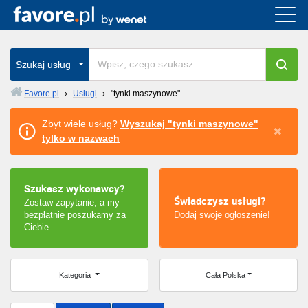
Cała Polska
wszystkie w całym kraju
Szukaj usług
Favore.pl
›
Usługi
›
"tynki maszynowe"
Warszawa
Zbyt wiele usług?
Wyszukaj "tynki maszynowe"
tylko w nazwach
Wrocław
Kraków
Szukasz wykonawcy?
Świadczysz usługi?
Zostaw zapytanie, a my
Poznań
bezpłatnie poszukamy za
Dodaj swoje ogłoszenie!
Ciebie
Łódź
Katowice
Kategoria
Cała Polska
Szczecin