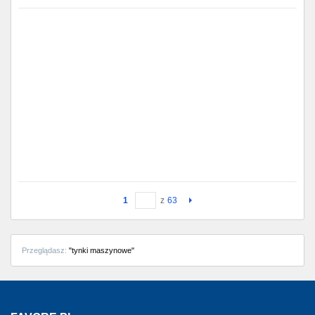
1
z
63
Przeglądasz:
"tynki maszynowe"