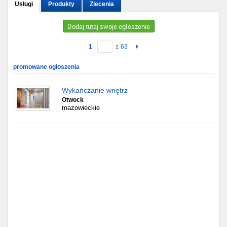
Usługi
Produkty
Zlecenia
Gdańsk
Dodaj tutaj swoje ogłoszenie
Chorzów
1
z
63
Lublin
promowane ogłoszenia
Bydgoszcz
Wykańczanie wnętrz
Otwock
mazowieckie
Rzeszów
Gdynia
Gliwice
Białystok
Kielce