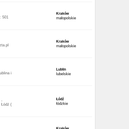
Kraków
: 501
małopolskie
Kraków
ta.pl
małopolskie
Lublin
blina i
lubelskie
Łódź
 -
łódzkie
 Łódź (
Kraków