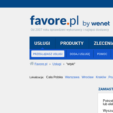
Od 2007 roku sprawdzeni wykonawcy i najlepsi dostawcy
USŁUGI
PRODUKTY
ZLECENI
PRZEGLĄDASZ USŁUGI
DODAJ USŁUGĘ
POMOC
Favore.pl
›
Usługi
›
"wtyki"
Cała Polska
Warszawa
Wrocław
Kraków
Po
Lokalizacja:
Częstochowa
Toruń
Olsztyn
Sosnowiec
Opole
Tarnów
ZAMIAST
Potrze
lub el
Wyszuka