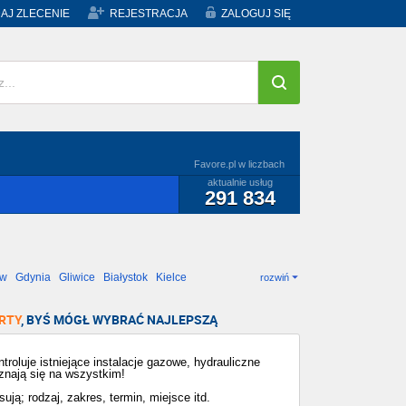
AJ ZLECENIE
REJESTRACJA
ZALOGUJ SIĘ
Favore.pl w liczbach
aktualnie usług
291 834
ów
Gdynia
Gliwice
Białystok
Kielce
rozwiń
RTY
, BYŚ MÓGŁ WYBRAĆ NAJLEPSZĄ
roluje istniejące instalacje gazowe, hydrauliczne
 znają się na wszystkim!
ują; rodzaj, zakres, termin, miejsce itd.