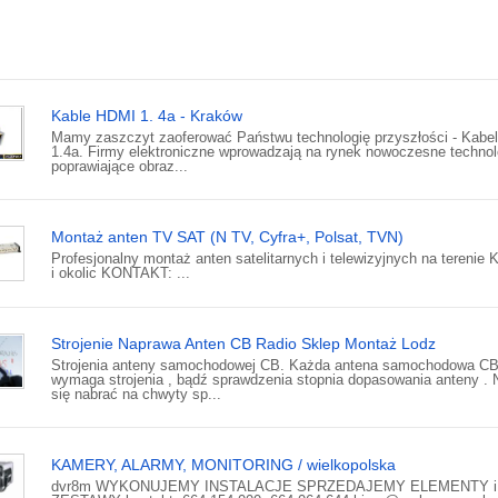
Kable HDMI 1. 4a - Kraków
Mamy zaszczyt zaoferować Państwu technologię przyszłości - Kabe
1.4a. Firmy elektroniczne wprowadzają na rynek nowoczesne technol
poprawiające obraz...
Montaż anten TV SAT (N TV, Cyfra+, Polsat, TVN)
Profesjonalny montaż anten satelitarnych i telewizyjnych na terenie
i okolic KONTAKT: ...
Strojenie Naprawa Anten CB Radio Sklep Montaż Lodz
Strojenia anteny samochodowej CB. Każda antena samochodowa C
wymaga strojenia , bądź sprawdzenia stopnia dopasowania anteny . N
się nabrać na chwyty sp...
KAMERY, ALARMY, MONITORING / wielkopolska
dvr8m WYKONUJEMY INSTALACJE SPRZEDAJEMY ELEMENTY i