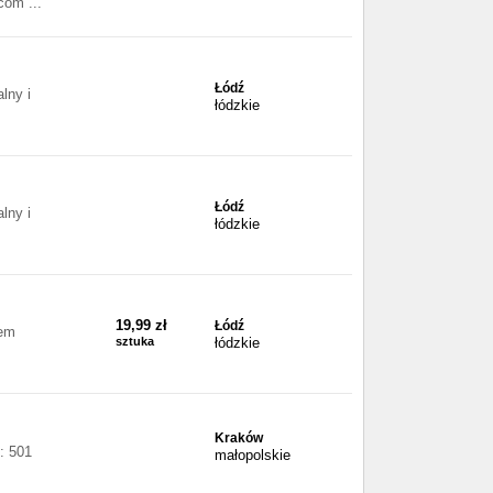
om ...
Łódź
lny i
łódzkie
Łódź
lny i
łódzkie
19,99 zł
Łódź
tem
sztuka
łódzkie
Kraków
: 501
małopolskie