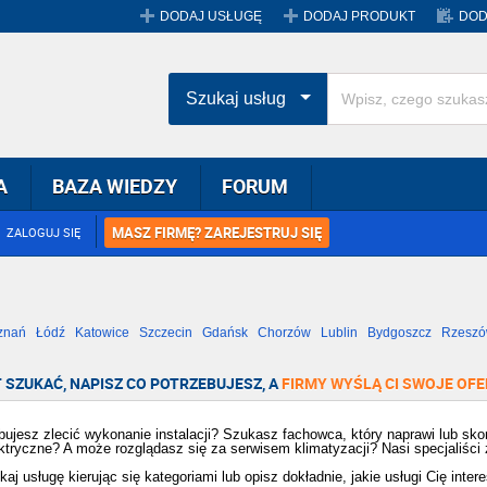
DODAJ USŁUGĘ
DODAJ PRODUKT
DOD
Szukaj usług
A
BAZA WIEDZY
FORUM
MASZ FIRMĘ? ZAREJESTRUJ SIĘ
ZALOGUJ SIĘ
znań
Łódź
Katowice
Szczecin
Gdańsk
Chorzów
Lublin
Bydgoszcz
Rzesz
Radom
Bytom
Tychy
 SZUKAĆ, NAPISZ CO POTRZEBUJESZ, A
FIRMY WYŚLĄ CI SWOJE OFE
bujesz zlecić wykonanie instalacji? Szukasz fachowca, który naprawi lub skont
ektryczne? A może rozglądasz się za serwisem klimatyzacji? Nasi specjaliści
j usługę kierując się kategoriami lub opisz dokładnie, jakie usługi Cię interes