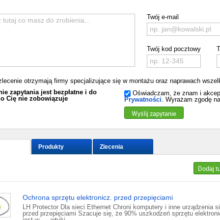
Twój e-mail
Twój kod pocztowy
T
zlecenie otrzymają firmy specjalizujące się w montażu oraz naprawach wszelki
ie zapytania jest bezpłatne i do
Oświadczam, że znam i akcep
o Cię nie zobowiązuje
Prywatności
. Wyrażam zgodę na
Wyślij zapytanie
Produkty
Zlecenia
Dodaj t
Ochrona sprzętu elektronicz. przed przepięciami
LH Protector Dla sieci Ethernet Chroni komputery i inne urządzenia s
przed przepięciami Szacuje się, że 90% uszkodzeń sprzętu elektron
jest w... - wtyki