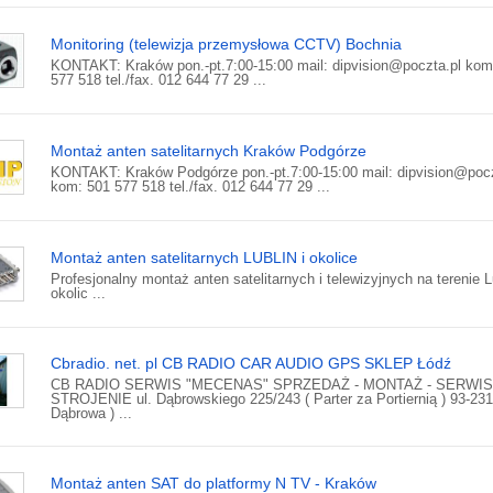
Monitoring (telewizja przemysłowa CCTV) Bochnia
KONTAKT: Kraków pon.-pt.7:00-15:00 mail: dipvision@poczta.pl kom
577 518 tel./fax. 012 644 77 29 ...
Montaż anten satelitarnych Kraków Podgórze
KONTAKT: Kraków Podgórze pon.-pt.7:00-15:00 mail: dipvision@pocz
kom: 501 577 518 tel./fax. 012 644 77 29 ...
Montaż anten satelitarnych LUBLIN i okolice
Profesjonalny montaż anten satelitarnych i telewizyjnych na terenie Lu
okolic ...
Cbradio. net. pl CB RADIO CAR AUDIO GPS SKLEP Łódź
CB RADIO SERWIS "MECENAS" SPRZEDAŻ - MONTAŻ - SERWIS
STROJENIE ul. Dąbrowskiego 225/243 ( Parter za Portiernią ) 93-231
Dąbrowa ) ...
Montaż anten SAT do platformy N TV - Kraków