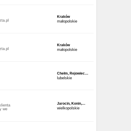
Kraków
ta.pl
małopolskie
Kraków
ta.pl
małopolskie
Chełm, Rejowiec…
lubelskie
Jarocin, Konin,…
lienta
wielkopolskie
y we