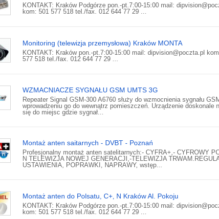
KONTAKT: Kraków Podgórze pon.-pt.7:00-15:00 mail: dipvision@pocz
kom: 501 577 518 tel./fax. 012 644 77 29 ...
Monitoring (telewizja przemysłowa) Kraków MONTA
KONTAKT: Kraków pon.-pt.7:00-15:00 mail: dipvision@poczta.pl kom
577 518 tel./fax. 012 644 77 29 ...
WZMACNIACZE SYGNAŁU GSM UMTS 3G
Repeater Signal GSM-300 A6760 służy do wzmocnienia sygnału GSM
wprowadzeniu go do wewnątrz pomieszczeń. Urządzenie doskonale 
się do miejsc gdzie sygnał...
Montaż anten saitarnych - DVBT - Poznań
Profesjonalny montaż anten satelitarnych:- CYFRA+,- CYFROWY P
N TELEWIZJA NOWEJ GENERACJI,-TELEWIZJA TRWAM.REGUL
USTAWIENIA, POPRAWKI, NAPRAWY, wstęp...
Montaż anten do Polsatu, C+, N Kraków Al. Pokoju
KONTAKT: Kraków Podgórze pon.-pt.7:00-15:00 mail: dipvision@pocz
kom: 501 577 518 tel./fax. 012 644 77 29 ...