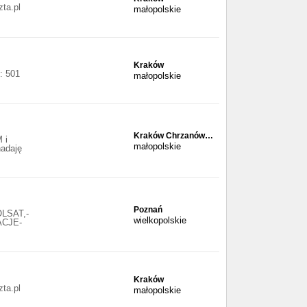
ta.pl
małopolskie
Kraków
: 501
małopolskie
Kraków Chrzanów…
 i
małopolskie
nadaję
Poznań
OLSAT,-
wielkopolskie
ACJE-
Kraków
ta.pl
małopolskie