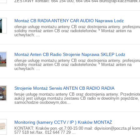
ZESTAWY kontakt: 664 154 000, 664 064 644 biuro@ap-kaczmarek.c
Montaż CB RADIA ANTENY CAR AUDIO Naprawa Lodz
oferuje usługę montażu anteny CB oraz dostrojenia anteny. profesjona
solidny montaż anten CB oraz radiotelefonów. * Montaż anten na
uchwytach: ...
Montaż Anten CB Radio Strojenie Naprawa SKLEP Lodz
oferuje usługę montażu anteny CB oraz dostrojenia anteny. profesjona
solidny montaż anten CB oraz radiotelefonów. * Montaż anten na
uchwytach: ...
Strojenie Montaż Serwis ANTEN CB RADIO RADIA
feruje usługę montażu anteny CB oraz dostrojenia anteny. Przedmio
aukcji jest usługa montażu zestawu CB radio w dowolnym pojeździe,
samochodzie osobowym,dos...
Monitoring (kamery CCTV / IP ) Kraków MONTAŻ
KONTAKT: Kraków pon.-pt.7:00-15:00 mail: dipvision@poczta.pl kom
577 518 tel./fax. 012 644 77 29 ...