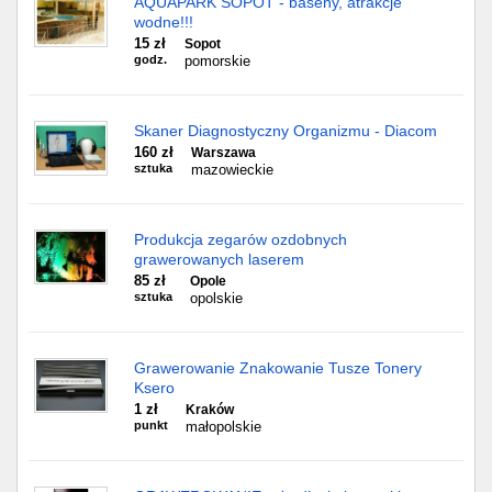
AQUAPARK SOPOT - baseny, atrakcje
wodne!!!
15 zł
Sopot
godz.
pomorskie
Skaner Diagnostyczny Organizmu - Diacom
160 zł
Warszawa
sztuka
mazowieckie
Produkcja zegarów ozdobnych
grawerowanych laserem
85 zł
Opole
sztuka
opolskie
Grawerowanie Znakowanie Tusze Tonery
Ksero
1 zł
Kraków
punkt
małopolskie