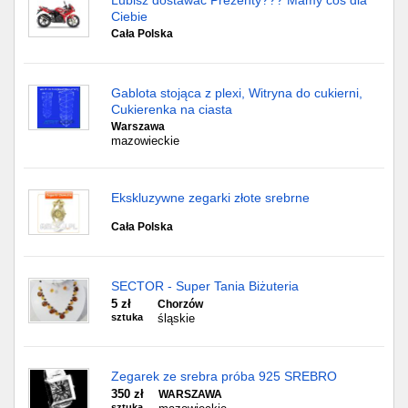
Lubisz dostawać Prezenty??? Mamy coś dla
Ciebie
Cała Polska
Gablota stojąca z plexi, Witryna do cukierni,
Cukierenka na ciasta
Warszawa
mazowieckie
Ekskluzywne zegarki złote srebrne
Cała Polska
SECTOR - Super Tania Biżuteria
5 zł
Chorzów
sztuka
śląskie
Zegarek ze srebra próba 925 SREBRO
350 zł
WARSZAWA
sztuka