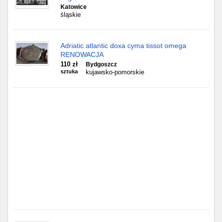
Częstochowa
Katowice
śląskie
Toruń
Adriatic atlantic doxa cyma tissot omega
Olsztyn
RENOWACJA
110 zł
Bydgoszcz
Sosnowiec
sztuka
kujawsko-pomorskie
Opole
Tarnów
Radom
Bytom
Tychy