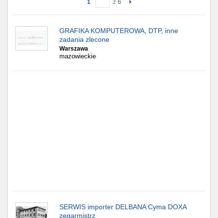
1
z
6
Gdańsk
GRAFIKA KOMPUTEROWA, DTP, inne
zadania zlecone
Chorzów
Warszawa
mazowieckie
Lublin
Bydgoszcz
Rzeszów
Gdynia
Gliwice
Białystok
Kielce
SERWIS importer DELBANA Cyma DOXA
zegarmistrz