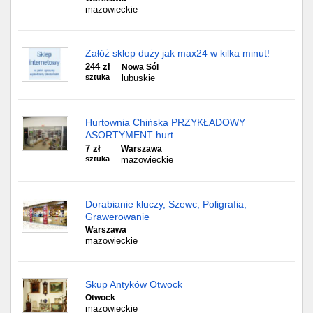
mazowieckie
Załóż sklep duży jak max24 w kilka minut!
244 zł
Nowa Sól
sztuka
lubuskie
Hurtownia Chińska PRZYKŁADOWY
ASORTYMENT hurt
7 zł
Warszawa
sztuka
mazowieckie
Dorabianie kluczy, Szewc, Poligrafia,
Grawerowanie
Warszawa
mazowieckie
Skup Antyków Otwock
Otwock
mazowieckie