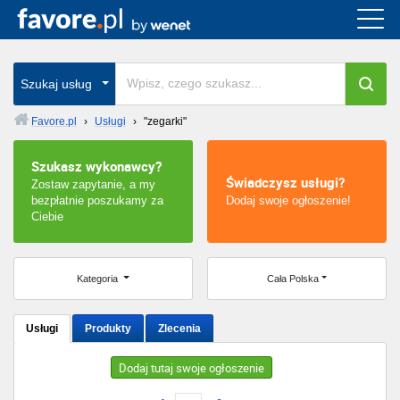
Cała Polska
wszystkie w całym kraju
Szukaj usług
Favore.pl
›
Usługi
›
"zegarki"
Warszawa
Szukasz wykonawcy?
Świadczysz usługi?
Zostaw zapytanie, a my
Wrocław
bezpłatnie poszukamy za
Dodaj swoje ogłoszenie!
Ciebie
Kraków
Poznań
Kategoria
Cała Polska
Łódź
Usługi
Produkty
Zlecenia
Katowice
Dodaj tutaj swoje ogłoszenie
Szczecin