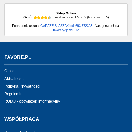
Sklep Online
Oceń:
- średnia ocen:
4,5
na
5
(liczba ocen:
5
)
Poprzednia usługa:
GARAŻE BLASZAKI tel. 693 772303
Następna usługa:
Inwestycje w Euro
FAVORE.PL
O nas
Aktualności
Polityka Prywatności
Regulamin
RODO - obowiązek informacyjny
WSPÓŁPRACA