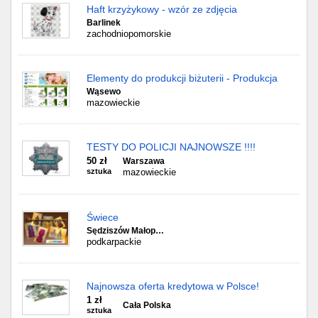
Haft krzyżykowy - wzór ze zdjęcia
Barlinek
zachodniopomorskie
Elementy do produkcji biżuterii - Produkcja
Wąsewo
mazowieckie
TESTY DO POLICJI NAJNOWSZE !!!!
50 zł
Warszawa
sztuka
mazowieckie
Świece
Sędziszów Małop…
podkarpackie
Najnowsza oferta kredytowa w Polsce!
1 zł
Cała Polska
sztuka