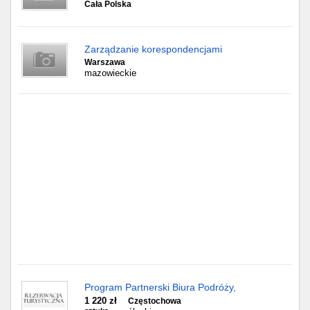
Częstochowa
Cała Polska
Toruń
Zarządzanie korespondencjami
Warszawa
Olsztyn
mazowieckie
Sosnowiec
Opole
Tarnów
Radom
Bytom
Tychy
Program Partnerski Biura Podróży,
1 220 zł
Częstochowa