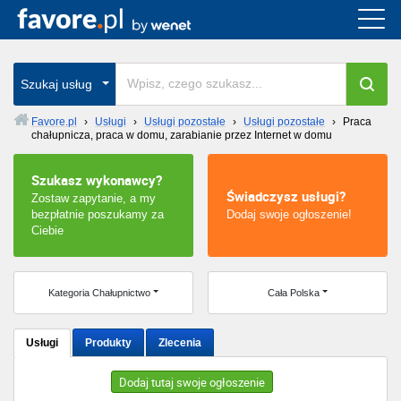
Cała Polska
wszystkie w całym kraju
Szukaj usług
Favore.pl
›
Usługi
›
Usługi pozostałe
›
Usługi pozostałe
›
Praca
chałupnicza, praca w domu, zarabianie przez Internet w domu
Warszawa
Szukasz wykonawcy?
Wrocław
Świadczysz usługi?
Zostaw zapytanie, a my
bezpłatnie poszukamy za
Dodaj swoje ogłoszenie!
Kraków
Ciebie
Poznań
Kategoria Chałupnictwo
Cała Polska
Łódź
Usługi
Produkty
Zlecenia
Katowice
Dodaj tutaj swoje ogłoszenie
Szczecin