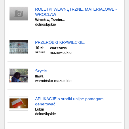
ROLETKI WEWNĘTRZNE, MATERIAŁOWE -
WROCŁAW
Wrocław, Trzebn…
dolnośląskie
PRZERÓBKI KRAWIECKIE.
10 zł
Warszawa
sztuka
mazowieckie
Szycie
Iława
warmińsko-mazurskie
APLIKACJE o srodki unijne pomagam
generować
Lubin
dolnośląskie