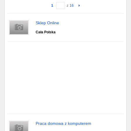
1
z
16
Gdańsk
Sklep Online
Chorzów
Cała Polska
Lublin
Bydgoszcz
Rzeszów
Gdynia
Gliwice
Białystok
Kielce
Praca domowa z komputerem