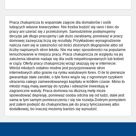
Praca chałupnicza to wspaniałe zajęcie dla domatorów i osób
lubiących własne towarzystwo. Nie trzeba budzić się rano i biec do
pracy ani użerać się z przełożonym. Samodzielnie podejmujemy
decyzje jak długo pracujemy i jak dużo zarabiamy, ponieważ w pracy
domowej zazwyczaj liczą się rezultaty. Przykładowo wynagrodzenie
nalicza nam się w zależności od ilości złożonych długopisów albo od
liczby napisanych stron tekstu. Nie ma więc sposobności na popularne
leniuchowanie w miejscu pracy. Praca chałupnicza ze względu na jej
założenia idealnie nadaje się dla osób niepełnosprawnych lub kobiet
w ciąży. Oferty pracy chałupniczej wciąż ukazują się w internecie.
Wśród młodych ostatnio modne jest pozycjonowanie stron
internetowych albo granie na rynku walutowym forex. O ile to pierwsze
gwarantuje stałe zarobki, o tyle forex wiąże się z ogromnym ryzykiem
utracenia całego zainwestowanego kapitału w krótkim czasie. Mimo to
młodzi mają małą awersję do ryzyka i odważnie inwestują w
zagraniczne waluty. Praca domowa na dłuższą metę może
spowodować depresję, ponieważ osoba odcina się od ludzi, stale jest
sama w tym samym pomieszczeniu i się nie rozwija.Dobrym pomysłem
jest zatem podejść do chałupnictwa jak do pracy tymczasowej albo
dodatkowej, bo inaczej możemy bardzo się wynudzić.