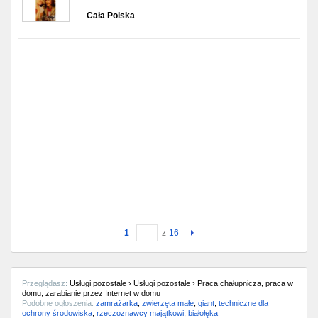
Cała Polska
1
z
16
Przeglądasz:
Usługi pozostałe › Usługi pozostałe › Praca chałupnicza, praca w
domu, zarabianie przez Internet w domu
Podobne ogłoszenia:
zamrażarka
,
zwierzęta małe
,
giant
,
techniczne dla
ochrony środowiska
,
rzeczoznawcy majątkowi
,
białołęka