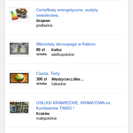
Certyfikaty energetyczne, audyty,
swiadectwa,
Grajewo
podlaskie
Warsztaty decoupage w Kaliszu
80 zł
Kalisz
sztuka
wielkopolskie
Ciasta, Torty
300 zł
Międzyrzecz,War…
sztuka
lubuskie
USŁUGI KRAWIECKIE, KRAWCOWA os.
Kurdwanów TANIO !
Kraków
małopolskie