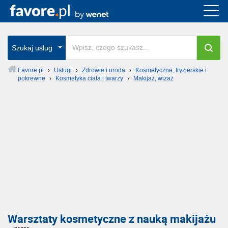
Szukaj usług
Favore.pl
›
Usługi
›
Zdrowie i uroda
›
Kosmetyczne, fryzjerskie i
pokrewne
›
Kosmetyka ciała i twarzy
›
Makijaż, wizaż
Warsztaty kosmetyczne z nauką makijażu