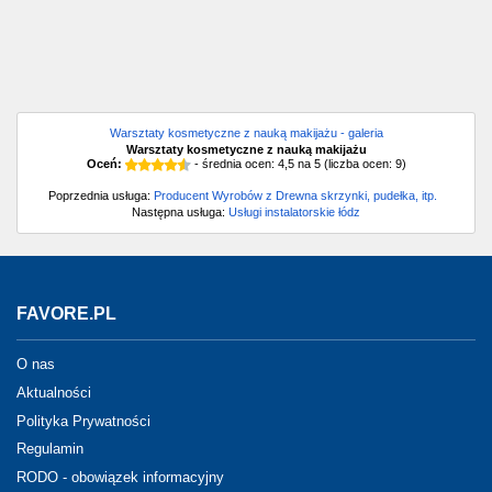
Warsztaty kosmetyczne z nauką makijażu - galeria
Warsztaty kosmetyczne z nauką makijażu
Oceń:
- średnia ocen:
4,5
na
5
(liczba ocen:
9
)
Poprzednia usługa:
Producent Wyrobów z Drewna skrzynki, pudełka, itp.
Następna usługa:
Usługi instalatorskie łódz
FAVORE.PL
O nas
Aktualności
Polityka Prywatności
Regulamin
RODO - obowiązek informacyjny