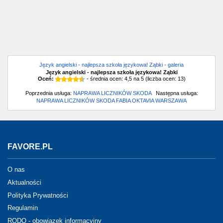
Język angielski - najlepsza szkoła językowa! Ząbki - galeria
Język angielski - najlepsza szkoła językowa! Ząbki
Oceń:
- średnia ocen:
4,5
na
5
(liczba ocen:
13
)
Poprzednia usługa:
NAPRAWA LICZNIKÓW SKODA
Następna usługa:
NAPRAWA LICZNIKÓW SKODA FABIA OKTAVIA WARSZAWA
FAVORE.PL
O nas
Aktualności
Polityka Prywatności
Regulamin
RODO - obowiązek informacyjny