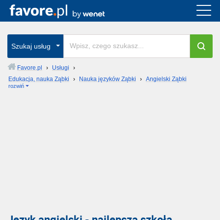
Szukaj usług
Favore.pl
›
Usługi
›
Edukacja, nauka Ząbki
›
Nauka języków Ząbki
›
Angielski Ząbki
rozwiń
Język angielski - najlepsza szkoła