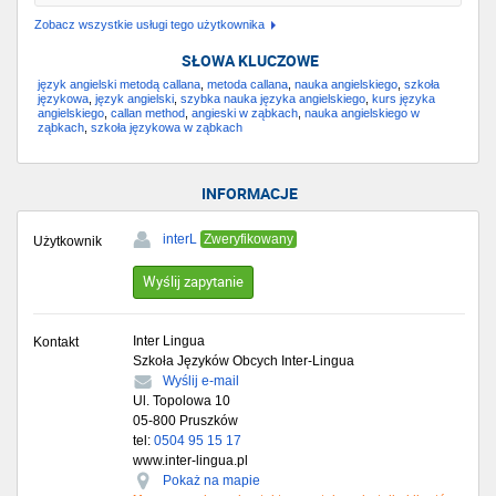
Zobacz wszystkie usługi tego użytkownika
SŁOWA KLUCZOWE
język angielski metodą callana
,
metoda callana
,
nauka angielskiego
,
szkoła
językowa
,
język angielski
,
szybka nauka języka angielskiego
,
kurs języka
angielskiego
,
callan method
,
angieski w ząbkach
,
nauka angielskiego w
ząbkach
,
szkoła językowa w ząbkach
INFORMACJE
interL
Zweryfikowany
Użytkownik
Wyślij zapytanie
Inter Lingua
Kontakt
Szkoła Języków Obcych Inter-Lingua
Wyślij e-mail
Ul. Topolowa 10
05-800
Pruszków
tel:
0504 95 15 17
www.inter-lingua.pl
Pokaż na mapie