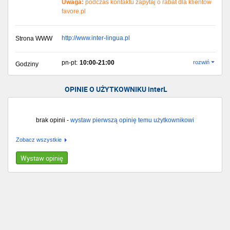
Uwaga:
podczas kontaktu zapytaj o rabat dla klientów
favore.pl
http://www.inter-lingua.pl
Strona WWW
pn-pt:
10:00-21:00
rozwiń
Godziny
OPINIE O UŻYTKOWNIKU interL
brak opinii -
wystaw pierwszą opinię temu użytkownikowi
Zobacz wszystkie
Wystaw opinię