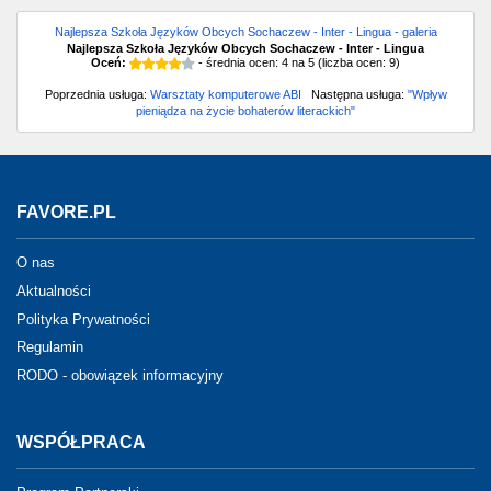
Najlepsza Szkoła Języków Obcych Sochaczew - Inter - Lingua - galeria
Najlepsza Szkoła Języków Obcych Sochaczew - Inter - Lingua
Oceń:
- średnia ocen:
4
na
5
(liczba ocen:
9
)
Poprzednia usługa:
Warsztaty komputerowe ABI
Następna usługa:
"Wpływ
pieniądza na życie bohaterów literackich"
FAVORE.PL
O nas
Aktualności
Polityka Prywatności
Regulamin
RODO - obowiązek informacyjny
WSPÓŁPRACA