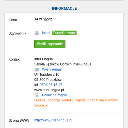
INFORMACJE
14
zł
/
godz.
Cena
interL
Zweryfikowany
Użytkownik
Wyślij zapytanie
Inter Lingua
Kontakt
Szkoła Języków Obcych Inter-Lingua
Wyślij e-mail
Ul. Topolowa 10
05-800
Pruszków
tel:
0504 95 15 17
www.inter-lingua.pl .
Pokaż na mapie
Uwaga:
podczas kontaktu zapytaj o rabat dla klientów
favore.pl
http://www.inter-lingua.pl
Strona WWW