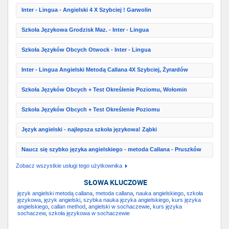
Inter - Lingua - Angielski 4 X Szybciej ! Garwolin
Szkoła Językowa Grodzisk Maz. - Inter - Lingua
Szkoła Języków Obcych Otwock - Inter - Lingua
Inter - Lingua Angielski Metodą Callana 4X Szybciej, Żyrardów
Szkoła Języków Obcych + Test Określenie Poziomu, Wołomin
Szkoła Języków Obcych + Test Określenie Poziomu
Język angielski - najlepsza szkoła językowa! Ząbki
Naucz się szybko języka angielskiego - metoda Callana - Pruszków
Zobacz wszystkie usługi tego użytkownika
SŁOWA KLUCZOWE
język angielski metodą callana
,
metoda callana
,
nauka angielskiego
,
szkoła
językowa
,
język angielski
,
szybka nauka języka angielskiego
,
kurs języka
angielskiego
,
callan method
,
angielski w sochaczewie
,
kurs języka
sochaczew
,
szkoła językowa w sochaczewie