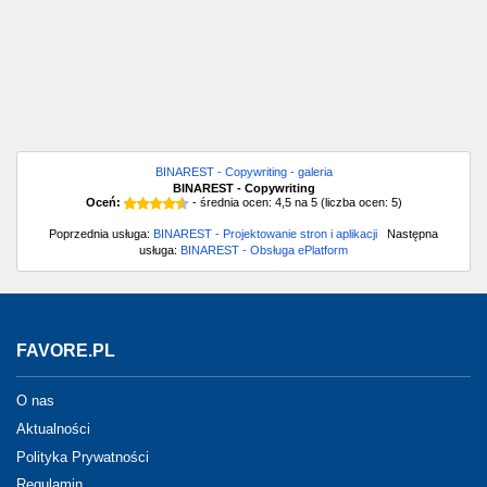
BINAREST - Copywriting - galeria
BINAREST - Copywriting
Oceń:
- średnia ocen:
4,5
na
5
(liczba ocen:
5
)
Poprzednia usługa:
BINAREST - Projektowanie stron i aplikacji
Następna
usługa:
BINAREST - Obsługa ePlatform
FAVORE.PL
O nas
Aktualności
Polityka Prywatności
Regulamin