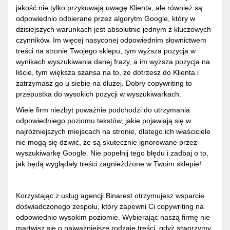
jakość nie tylko przykuwają uwagę Klienta, ale również są
odpowiednio odbierane przez algorytm Google, który w
dzisiejszych warunkach jest absolutnie jednym z kluczowych
czynników. Im więcej nasyconej odpowiednim słownictwem
treści na stronie Twojego sklepu, tym wyższa pozycja w
wynikach wyszukiwania danej frazy, a im wyższa pozycja na
liście, tym większa szansa na to, że dotrzesz do Klienta i
zatrzymasz go u siebie na dłużej. Dobry copywriting to
przepustka do wysokich pozycji w wyszukiwarkach.
Wiele firm niezbyt poważnie podchodzi do utrzymania
odpowiedniego poziomu tekstów, jakie pojawiają się w
najróżniejszych miejscach na stronie, dlatego ich właściciele
nie mogą się dziwić, że są skutecznie ignorowane przez
wyszukiwarkę Google. Nie popełnij tego błędu i zadbaj o to,
jak będą wyglądały treści zagnieżdżone w Twoim sklepie!
Korzystając z usług agencji Binarest otrzymujesz wsparcie
doświadczonego zespołu, który zapewni Ci copywriting na
odpowiednio wysokim poziomie. Wybierając naszą firmę nie
martwisz się o najważniejsze rodzaje treści, gdyż stworzymy