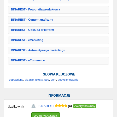
BINAREST - Fotografia produktowa
BINAREST - Content graficzny
BINAREST - Obsługa ePlatform
BINAREST - eMarketing
BINAREST - Automatyzacja marketingu
BINAREST - eCommerce
SŁOWA KLUCZOWE
copywriting
,
pisanie
,
teksty
,
seo
,
sem
,
pozycjonowanie
INFORMACJE
(4)
BINAREST
Zweryfikowany
Użytkownik
Wyślij zapytanie