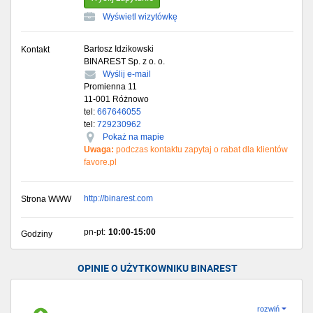
Wyświetl wizytówkę
Bartosz Idzikowski
Kontakt
BINAREST Sp. z o. o.
Wyślij e-mail
Promienna 11
11-001
Różnowo
tel:
667646055
tel:
729230962
Pokaż na mapie
Uwaga:
podczas kontaktu zapytaj o rabat dla klientów
favore.pl
http://binarest.com
Strona WWW
pn-pt:
10:00-15:00
Godziny
OPINIE O UŻYTKOWNIKU BINAREST
rozwiń