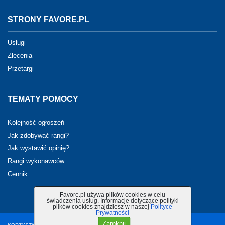
STRONY FAVORE.PL
Usługi
Zlecenia
Przetargi
TEMATY POMOCY
Kolejność ogłoszeń
Jak zdobywać rangi?
Jak wystawić opinię?
Rangi wykonawców
Cennik
Favore.pl używa plików cookies w celu
świadczenia usług. Informacje dotyczące polityki
plików cookies znajdziesz w naszej
Polityce
Prywatności
Zamknij