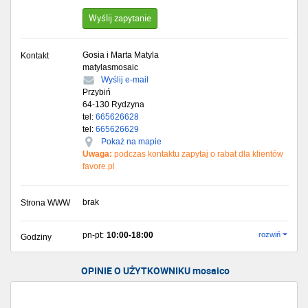
Wyślij zapytanie
Gosia i Marta Matyla
Kontakt
matylasmosaic
Wyślij e-mail
Przybiń
64-130
Rydzyna
tel:
665626628
tel:
665626629
Pokaż na mapie
Uwaga:
podczas kontaktu zapytaj o rabat dla klientów
favore.pl
brak
Strona WWW
pn-pt:
10:00-18:00
rozwiń
Godziny
OPINIE O UŻYTKOWNIKU mosaico