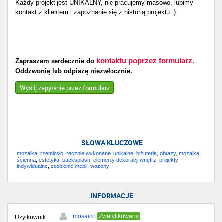
Każdy projekt jest UNIKALNY, nie pracujemy masowo, lubimy
kontakt z klientem i zapoznanie się z historią projektu :)
kontaktu poprzez formularz.
Zapraszam serdecznie do
Oddzwonię lub odpiszę niezwłocznie.
Wyślij zapytanie przez formularz
SŁOWA KLUCZOWE
mozaika
,
rzemiosło
,
ręcznie wykonane
,
unikalne
,
biżuteria
,
obrazy
,
mozaika
ścienna
,
estetyka
,
backsplash
,
elementy dekoracji wnętrz
,
projekty
indywidualne
,
zdobienie mebli
,
wazony
INFORMACJE
mosaico
Zweryfikowany
Użytkownik