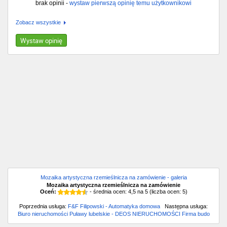
brak opinii -
wystaw pierwszą opinię temu użytkownikowi
Zobacz wszystkie
Wystaw opinię
Mozaika artystyczna rzemieślnicza na zamówienie - galeria
Mozaika artystyczna rzemieślnicza na zamówienie
Oceń:
- średnia ocen:
4,5
na
5
(liczba ocen:
5
)
Poprzednia usługa:
F&F Filipowski - Automatyka domowa
Następna usługa:
Biuro nieruchomości Puławy lubelskie - DEOS NIERUCHOMOŚCI Firma budo