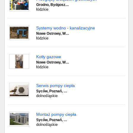
Grodno, Bydgosz…
łódzkie
Systemy wodno - kanalizacyjne
Nowe Ostrowy, W…
łódzkie
Kotły gazowe
Nowe Ostrowy, W…
łódzkie
Serwis pompy ciepła
Syców, Poznań, …
dolnośląskie
Montaż pompy ciepła
Syców, Poznań, …
dolnośląskie