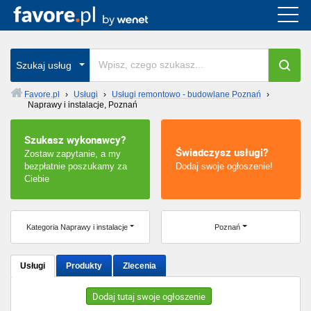
Cała Polska
wszystkie w całym kraju
Szukaj usług
Favore.pl
›
Usługi
›
Usługi remontowo - budowlane Poznań
›
Naprawy i instalacje, Poznań
Warszawa
Szukasz wykonawcy?
Wrocław
Świadczysz usługi?
Zostaw zapytanie, a my
bezpłatnie poszukamy za
Dodaj swoje ogłoszenie!
Kraków
Ciebie
Poznań
Kategoria Naprawy i instalacje
Poznań
Łódź
Usługi
Produkty
Zlecenia
Katowice
Dodaj tutaj swoje ogłoszenie
Szczecin