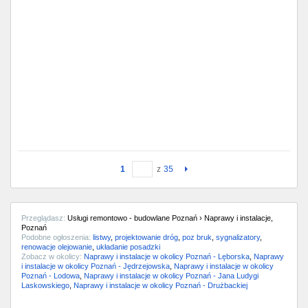
1
z
35
Przeglądasz:
Usługi remontowo - budowlane Poznań › Naprawy i instalacje,
Poznań
Podobne ogłoszenia:
listwy
,
projektowanie dróg
,
poz bruk
,
sygnalizatory
,
renowacje olejowanie
,
układanie posadzki
Zobacz w okolicy:
Naprawy i instalacje w okolicy Poznań - Lęborska
,
Naprawy
i instalacje w okolicy Poznań - Jędrzejowska
,
Naprawy i instalacje w okolicy
Poznań - Lodowa
,
Naprawy i instalacje w okolicy Poznań - Jana Ludygi
Laskowskiego
,
Naprawy i instalacje w okolicy Poznań - Drużbackiej