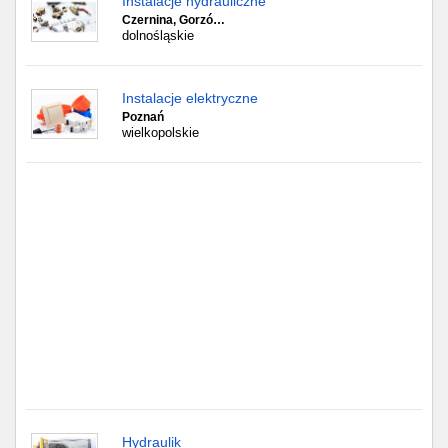
Instalacje hydrauliczne
Częstochowa
Czernina, Gorzó…
dolnośląskie
Toruń
Olsztyn
Instalacje elektryczne
Poznań
wielkopolskie
Sosnowiec
Opole
Tarnów
Radom
Bytom
Tychy
Hydraulik