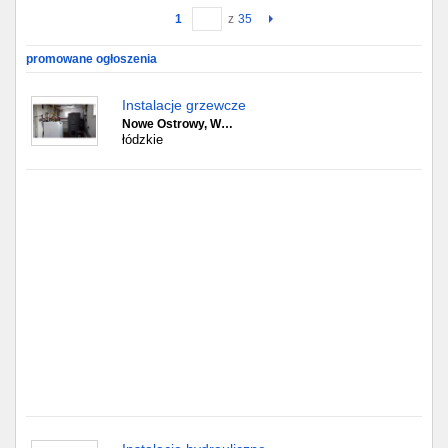
1
z
35
Gdańsk
promowane ogłoszenia
Chorzów
Instalacje grzewcze
Nowe Ostrowy, W…
Lublin
łódzkie
Bydgoszcz
Rzeszów
Gdynia
Gliwice
Białystok
Kielce