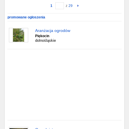
1
z
29
Gdańsk
promowane ogłoszenia
Chorzów
Aranżacja ogrodów
Piękocin
Lublin
dolnośląskie
Bydgoszcz
Rzeszów
Gdynia
Gliwice
Białystok
Kielce