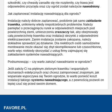
szkodniki, czy chwasty zanadto się nie rozpleniły, czy trawa jest
odpowiednio przycięta oraz czy ogród został należycie
nawodniony
.
Jak zaplanować instalację nawadniającą dla ogrodu?
Instalację należy dobrze zaplanować, podobnie jak samo
zakładanie
trawnika
, unikniemy wtedy niepotrzebnych problemów. Należy
pamiętać o przeciągnięciu rurek w odpowiednich miejscach pod
powierzchnią ziemi, umieszczeniu
zraszaczy
tak, aby obejmowały
całą powierzchnię trawnika oraz instalacji skrzynki z odpowiednimi
elektrozaworami. Zanim instalacja zostanie zakopana, należy
dokładnie sprawdzić jej działanie. Dla niektórych osób samodzielne
montowanie może okazać się zbyt skomplikowane lub czasochłonne,
warto więc niekiedy skorzystać z usług firmy zajmującej się
zakładaniem systemów nawadniających.
Podsumowując – czy warto założyć nawadnianie w ogrodzie?
Jeśli zależy Ci na pięknym zielonym trawniku i wspaniałych
doznaniach estetycznych oraz chcesz zaimponować znajomym, jak
wspaniale wypoczywa się Twoim ogrodzie, to warto ponieść koszt
instalacji takiego
systemu nawadniającego
, a z pewnością pozwoli on
lepiej czuć się przed swoim domem.
FAVORE.PL