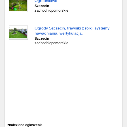
Ogrodnictwo
Częstochowa
Szczecin
zachodniopomorskie
Toruń
Olsztyn
Ogrody Szczecin, trawniki z rolki, systemy
nawadniania, wertykulacja.
Szczecin
Sosnowiec
zachodniopomorskie
Opole
Tarnów
Radom
Bytom
Tychy
znalezione ogłoszenia