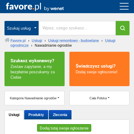
Cała Polska
wszystkie w całym kraju
Szukaj usług
Favore.pl
›
Usługi
›
Usługi remontowo - budowlane
›
Usługi
ogrodnicze
›
Nawadnianie ogrodów
Warszawa
Szukasz wykonawcy?
Wrocław
Świadczysz usługi?
Zostaw zapytanie, a my
bezpłatnie poszukamy za
Dodaj swoje ogłoszenie!
Kraków
Ciebie
Poznań
Kategoria Nawadnianie ogrodów
Cała Polska
Łódź
Usługi
Produkty
Zlecenia
Katowice
Dodaj tutaj swoje ogłoszenie
Szczecin