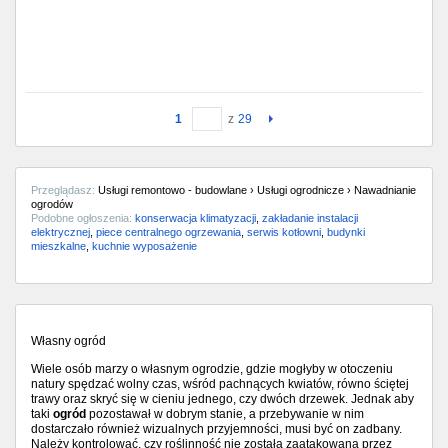
1
z
29
Przeglądasz:
Usługi remontowo - budowlane › Usługi ogrodnicze › Nawadnianie
ogrodów
Podobne ogłoszenia:
konserwacja klimatyzacji
,
zakładanie instalacji
elektrycznej
,
piece centralnego ogrzewania
,
serwis kotłowni
,
budynki
mieszkalne
,
kuchnie wyposażenie
Własny ogród
Wiele osób marzy o własnym ogrodzie, gdzie mogłyby w otoczeniu
natury spędzać wolny czas, wśród pachnących kwiatów, równo ściętej
trawy oraz skryć się w cieniu jednego, czy dwóch drzewek. Jednak aby
taki
ogród
pozostawał w dobrym stanie, a przebywanie w nim
dostarczało również wizualnych przyjemności, musi być on zadbany.
Należy kontrolować, czy roślinność nie została zaatakowana przez