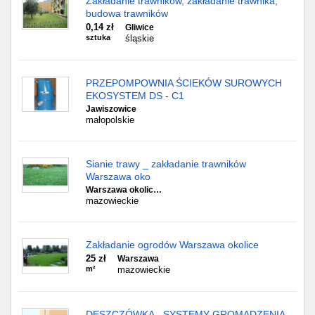
Zakładanie trawników, zakładanie trawnika,
budowa trawników
0,14 zł
Gliwice
sztuka
śląskie
PRZEPOMPOWNIA ŚCIEKÓW SUROWYCH
EKOSYSTEM DS - C1
Jawiszowice
małopolskie
Sianie trawy _ zakładanie trawników
Warszawa oko
Warszawa okolic…
mazowieckie
Zakładanie ogrodów Warszawa okolice
25 zł
Warszawa
m²
mazowieckie
DESZCZÓWKA - SYSTEMY GROMADZENIA