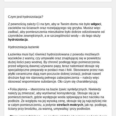
Czym jest hydroizolacja?
Z pewnością zależy Ci na tym, aby w Twoim domu nie było
wilgoci
,
zacieków na ścianach oraz rozwijającego się grzyba. Musisz więc
zadbać, aby pomieszczenia mieszkalne było dobrze odizolowane od
czynników zewnętrznych, a w szczególności wody – do tego służy
hydroizolacja
.
Hydroizolacja łazienki
Łazienka musi być również hydroizolowana z powodu możliwych
wycieków z wanny, czy umywalki oraz znajdującej się w powietrzu
dużej ilości pary wodnej. By chronić podłogę tego pomieszczenia
przed wilgocią dawnej używano papy, teraz natomiast stosuje się
specjalistyczne preparaty w postaci mas i folii. Stosowane przez nas
płytki ceramiczne dają nam poczucie dobrej izolacji, jednak nawet
droższe fugi nie stanowią pełnego zabezpieczenia – należy więc
stosować wspomniane substancje. Oto czym się charakteryzują:
• Folia płynna – stworzona na bazie żywic syntetycznych. Niekiedy
należy ją zmieszać, aby wyrównać konsystencję. Stosuje się ją w
pomieszczeniach, gdzie występuje woda spływająca bez nacisku na
podłoże. Ze względu na jej wysoką cenę, stosuje się ją najczęściej nie
w całym pomieszczeniu, a jedynie
strefach mokrych
, jak np. podłoga,
ściany przy brodziku, za wanną, umywalką i przy podłodze.