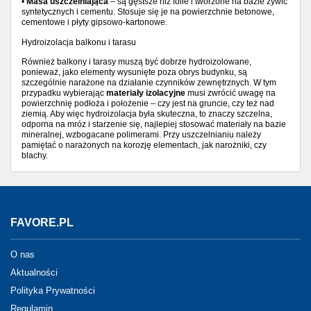
•
Masa uszczelniająca
– są gęstsze niż folie i tworzone na bazie żywic
syntetycznych i cementu. Stosuje się je na powierzchnie betonowe,
cementowe i płyty gipsowo-kartonowe.
Hydroizolacja balkonu i tarasu
Również balkony i tarasy muszą być dobrze hydroizolowane,
ponieważ, jako elementy wysunięte poza obrys budynku, są
szczególnie narażone na działanie czynników zewnętrznych. W tym
przypadku wybierając
materiały izolacyjne
musi zwrócić uwagę na
powierzchnię podłoża i położenie – czy jest na gruncie, czy też nad
ziemią. Aby więc hydroizolacja była skuteczna, to znaczy szczelna,
odporna na mróz i starzenie się, najlepiej stosować materiały na bazie
mineralnej, wzbogacane polimerami. Przy uszczelnianiu należy
pamiętać o narażonych na korozję elementach, jak narożniki, czy
blachy.
FAVORE.PL
O nas
Aktualności
Polityka Prywatności
Regulamin