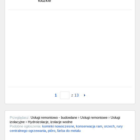
łódzkie
1
z
13
Przeglądasz:
Usługi remontowo - budowlane › Usługi remontowe › Usługi
izolacyjne › Hydroizolacje, izolacje wodne
Podobne ogłoszenia:
kominki nowoczesne
,
konserwacja ram
,
orzech
,
rury
centralnego ogrzewania
,
pióro
,
farba do metalu