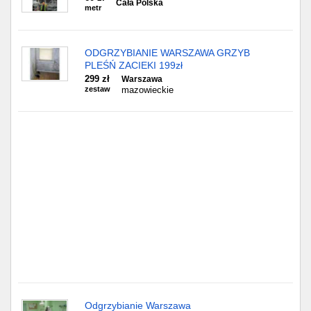
Częstochowa
Cała Polska
metr
Toruń
ODGRZYBIANIE WARSZAWA GRZYB
PLEŚŃ ZACIEKI 199zł
Olsztyn
299 zł
Warszawa
zestaw
mazowieckie
Sosnowiec
Opole
Tarnów
Radom
Bytom
Tychy
Odgrzybianie Warszawa