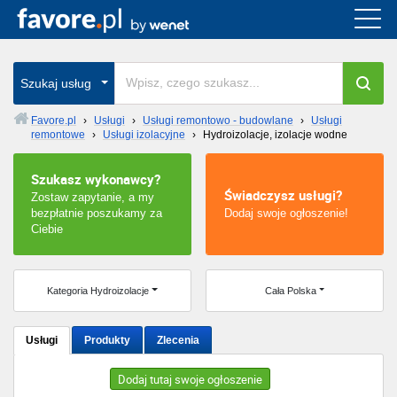
Cała Polska
wszystkie w całym kraju
Szukaj usług
Favore.pl
›
Usługi
›
Usługi remontowo - budowlane
›
Usługi
remontowe
›
Usługi izolacyjne
›
Hydroizolacje, izolacje wodne
Warszawa
Szukasz wykonawcy?
Wrocław
Świadczysz usługi?
Zostaw zapytanie, a my
bezpłatnie poszukamy za
Dodaj swoje ogłoszenie!
Kraków
Ciebie
Poznań
Kategoria Hydroizolacje
Cała Polska
Łódź
Usługi
Produkty
Zlecenia
Katowice
Dodaj tutaj swoje ogłoszenie
Szczecin