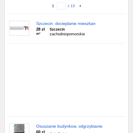
1
z
13
Gdańsk
Szczecin: docieplanie mieszkan
Chorzów
28 zł
Szczecin
m²
zachodniopomorskie
Lublin
Bydgoszcz
Rzeszów
Gdynia
Gliwice
Białystok
Kielce
Osuszanie budynkow, odgrzybianie
60 zł