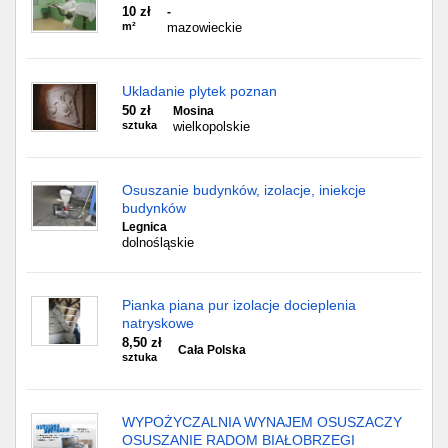
10 zł
-
m²
mazowieckie
Ukladanie plytek poznan
50 zł
Mosina
sztuka
wielkopolskie
Osuszanie budynków, izolacje, iniekcje
budynków
Legnica
dolnośląskie
Pianka piana pur izolacje docieplenia
natryskowe
8,50 zł
Cała Polska
sztuka
WYPOŻYCZALNIA WYNAJEM OSUSZACZY
OSUSZANIE RADOM BIAŁOBRZEGI