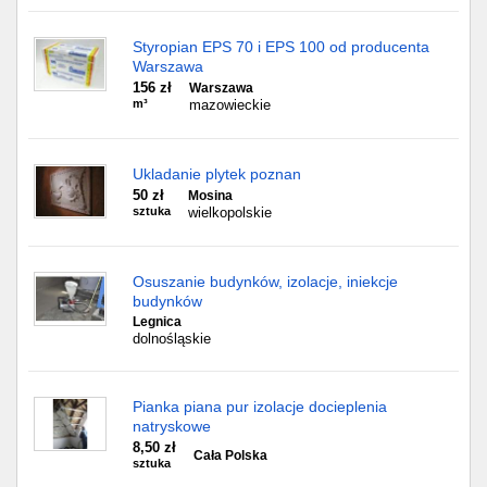
Styropian EPS 70 i EPS 100 od producenta
Warszawa
156 zł
Warszawa
m³
mazowieckie
Ukladanie plytek poznan
50 zł
Mosina
sztuka
wielkopolskie
Osuszanie budynków, izolacje, iniekcje
budynków
Legnica
dolnośląskie
Pianka piana pur izolacje docieplenia
natryskowe
8,50 zł
Cała Polska
sztuka