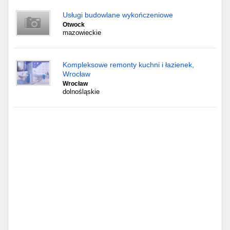
Częstochowa
Usługi budowlane wykończeniowe
Otwock
Toruń
mazowieckie
Olsztyn
Kompleksowe remonty kuchni i łazienek,
Sosnowiec
Wrocław
Wrocław
dolnośląskie
Opole
Tarnów
Radom
Bytom
Tychy