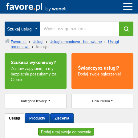
Cała Polska
wszystkie w całym kraju
Szukaj usług
Favore.pl
›
Usługi
›
Usługi remontowo - budowlane
›
Usługi
remontowe
›
Izolacje
Warszawa
Szukasz wykonawcy?
Wrocław
Świadczysz usługi?
Zostaw zapytanie, a my
bezpłatnie poszukamy za
Dodaj swoje ogłoszenie!
Kraków
Ciebie
Poznań
Kategoria Izolacje
Cała Polska
Łódź
Usługi
Produkty
Zlecenia
Katowice
Dodaj tutaj swoje ogłoszenie
Szczecin