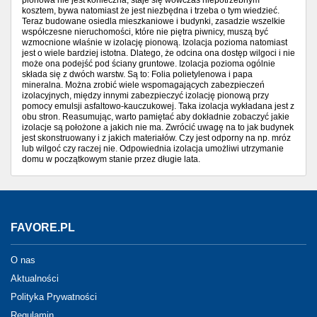
pionowa nie jest konieczna, staje się wówczas niepotrzebnym
kosztem, bywa natomiast że jest niezbędna i trzeba o tym wiedzieć.
Teraz budowane osiedla mieszkaniowe i budynki, zasadzie wszelkie
współczesne nieruchomości, które nie piętra piwnicy, muszą być
wzmocnione właśnie w izolację pionową. Izolacja pozioma natomiast
jest o wiele bardziej istotna. Dlatego, że odcina ona dostęp wilgoci i nie
może ona podejść pod ściany gruntowe. Izolacja pozioma ogólnie
składa się z dwóch warstw. Są to: Folia polietylenowa i papa
mineralna. Można zrobić wiele wspomagających zabezpieczeń
izolacyjnych, między innymi zabezpieczyć izolację pionową przy
pomocy emulsji asfaltowo-kauczukowej. Taka izolacja wykładana jest z
obu stron. Reasumując, warto pamiętać aby dokładnie zobaczyć jakie
izolacje są położone a jakich nie ma. Zwrócić uwagę na to jak budynek
jest skonstruowany i z jakich materiałów. Czy jest odporny na np. mróz
lub wilgoć czy raczej nie. Odpowiednia izolacja umożliwi utrzymanie
domu w początkowym stanie przez długie lata.
FAVORE.PL
O nas
Aktualności
Polityka Prywatności
Regulamin