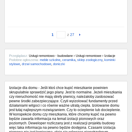
1
z
27
Przeglądasz:
Usługi remontowo - budowlane › Usługi remontowe › Izolacje
Podobne ogłoszenia:
meble szkolne
,
ceramika
,
sklep zoologiczny
,
kominki
stylowe
,
drzwi samochodowe
,
doniczki
Izolacje dla domu - Jeśli ktoś chce kupić mieszkanie powinien
skrupulatnie sprawdzić jego plany. Jest to normalne. Jeżeli mieszkania
czy nieruchomość nie mają strefy piwnicy, należałoby zastosować
pewne środki zabezpieczające. Czyli wyizolować fundamenty przed
działaniami wilgoci i co równie ważne utratą ciepła. Izolowanie domu
jest tutaj najlepszym rozwiązaniem. Czy to ocieplenie lub docieplenie.
W konspekcie domu czy mieszkania, które chcemy kupić na pewno
będzie zawarta informacja na temat izolacji pionowych oraz
poziomych. Deweloper rozliczany jest z realizacji projektu budowy
więc taka informacja na pewno będzie dostępna. Czasami izolacja