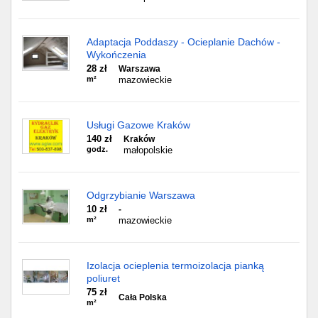
Adaptacja Poddaszy - Ocieplanie Dachów -
Wykończenia
28 zł
Warszawa
m²
mazowieckie
Usługi Gazowe Kraków
140 zł
Kraków
godz.
małopolskie
Odgrzybianie Warszawa
10 zł
-
m²
mazowieckie
Izolacja ocieplenia termoizolacja pianką
poliuret
75 zł
Cała Polska
m²