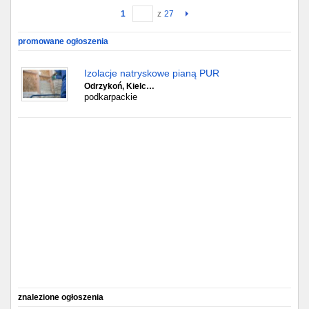
1
z
27
Gdańsk
promowane ogłoszenia
Chorzów
Izolacje natryskowe pianą PUR
Odrzykoń, Kielc…
Lublin
podkarpackie
Bydgoszcz
Rzeszów
Gdynia
Gliwice
Białystok
Kielce
znalezione ogłoszenia