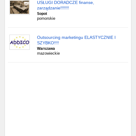
Częstochowa
USŁUGI DORADCZE finanse,
zarządzanie!!!!!!!
Sopot
Toruń
pomorskie
Olsztyn
Outsourcing marketingu ELASTYCZNIE I
SZYBKO!!!!
Sosnowiec
Warszawa
mazowieckie
Opole
Tarnów
Radom
Bytom
Tychy