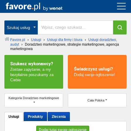
Cała Polska
wszystkie w całym kraju
Szukaj usług
Favore.pl
›
Usługi
›
Usługi dla firmy i biura
›
Usługi doradztwo,
audyt
›
Doradztwo marketingowe, strategie marketingowe, agencja
Warszawa
marketingowa
Wrocław
Szukasz wykonawcy?
Świadczysz usługi?
Zostaw zapytanie, a my
Kraków
bezpłatnie poszukamy za
Dodaj swoje ogłoszenie!
Ciebie
Poznań
Kategoria Doradztwo marketingowe
Cała Polska
Łódź
Katowice
Usługi
Produkty
Zlecenia
Szczecin
Dodaj tutaj swoje ogłoszenie