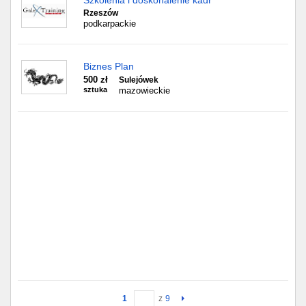
Szkolenia i doskonalenie kadr
Rzeszów
podkarpackie
Biznes Plan
500 zł
Sulejówek
sztuka
mazowieckie
1
z
9