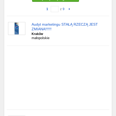
1
z
9
Gdańsk
Chorzów
Audyt marketingu STAŁĄ RZECZĄ JEST
ZMIANA!!!!!!
Lublin
Kraków
małopolskie
Bydgoszcz
Rzeszów
Gdynia
Gliwice
Białystok
Kielce