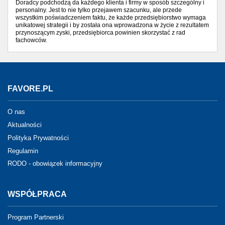
Doradcy podchodzą da każdego klienta i firmy w sposób szczególny i
personalny. Jest to nie tylko przejawem szacunku, ale przede
wszystkim poświadczeniem faktu, że każde przedsiębiorstwo wymaga
unikatowej strategii i by została ona wprowadzona w życie z rezultatem
przynoszącym zyski, przedsiębiorca powinien skorzystać z rad
fachowców.
FAVORE.PL
O nas
Aktualności
Polityka Prywatności
Regulamin
RODO - obowiązek informacyjny
WSPÓŁPRACA
Program Partnerski