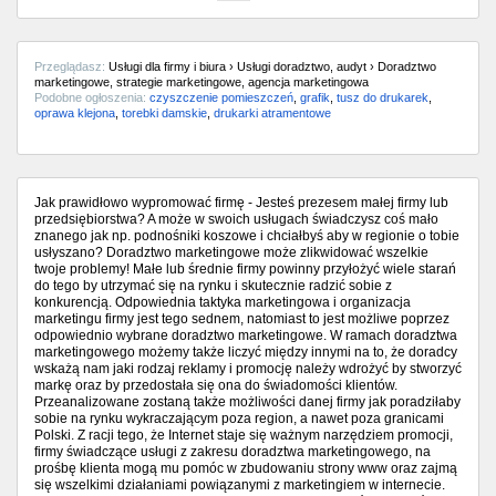
Przeglądasz:
Usługi dla firmy i biura › Usługi doradztwo, audyt › Doradztwo
marketingowe, strategie marketingowe, agencja marketingowa
Podobne ogłoszenia:
czyszczenie pomieszczeń
,
grafik
,
tusz do drukarek
,
oprawa klejona
,
torebki damskie
,
drukarki atramentowe
Jak prawidłowo wypromować firmę - Jesteś prezesem małej firmy lub
przedsiębiorstwa? A może w swoich usługach świadczysz coś mało
znanego jak np. podnośniki koszowe i chciałbyś aby w regionie o tobie
usłyszano? Doradztwo marketingowe może zlikwidować wszelkie
twoje problemy! Małe lub średnie firmy powinny przyłożyć wiele starań
do tego by utrzymać się na rynku i skutecznie radzić sobie z
konkurencją. Odpowiednia taktyka marketingowa i organizacja
marketingu firmy jest tego sednem, natomiast to jest możliwe poprzez
odpowiednio wybrane doradztwo marketingowe. W ramach doradztwa
marketingowego możemy także liczyć między innymi na to, że doradcy
wskażą nam jaki rodzaj reklamy i promocję należy wdrożyć by stworzyć
markę oraz by przedostała się ona do świadomości klientów.
Przeanalizowane zostaną także możliwości danej firmy jak poradziłaby
sobie na rynku wykraczającym poza region, a nawet poza granicami
Polski. Z racji tego, że Internet staje się ważnym narzędziem promocji,
firmy świadczące usługi z zakresu doradztwa marketingowego, na
prośbę klienta mogą mu pomóc w zbudowaniu strony www oraz zajmą
się wszelkimi działaniami powiązanymi z marketingiem w internecie.