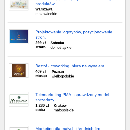
produktów
Warszawa
mazowieckie
Projektowanie logotypów, pozycjonowanie
stron.
299 zł
Sobótka
sztuka
dolnośląskie
Bestof - coworking, biura na wynajem
409 zł
Poznań
miesiąc
wielkopolskie
Telemarketing PMA - sprawdzony model
sprzedaży
1 280 zł
Kraków
osoba
małopolskie
Marketing dla małych i średnich firm