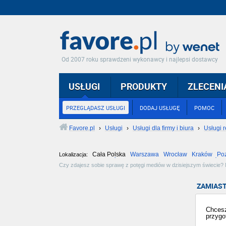
Od 2007 roku sprawdzeni wykonawcy i najlepsi dostawcy
USŁUGI
PRODUKTY
ZLECENI
PRZEGLĄDASZ USŁUGI
DODAJ USŁUGĘ
POMOC
Favore.pl
›
Usługi
›
Usługi dla firmy i biura
›
Usługi 
Cała Polska
Warszawa
Wrocław
Kraków
Po
Lokalizacja:
Częstochowa
Toruń
Olsztyn
Sosnowiec
Opole
Tarnów
Czy zdajesz sobie sprawę z potęgi mediów w dzisiejszym świecie? N
specjalistom od reklamy w radiu, telewizji i prasie. Twój spot zasko
ZAMIAST
Chcesz
przygo