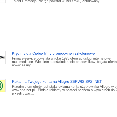
Talent Promocja Postęp powstał w 1990 roku, Zbudowany ...
Kręcimy dla Ciebie filmy promocyjne i szkoleniowe
Firma e-service powstała w roku 1993 oferując usługi internetowe i
multimedialne. Wieloletnie doświadczenie pracowników, bogata oferta
nowoczesny ...
Reklama Twojego konta na Allegro SERWIS SPS. NET
Przedmiotem oferty jest stała reklama konta użytkownika Allegro w s
www.sps.net.pl . Emisja reklamy w postaci bannera o wymiarach do 
pikseli trwać...