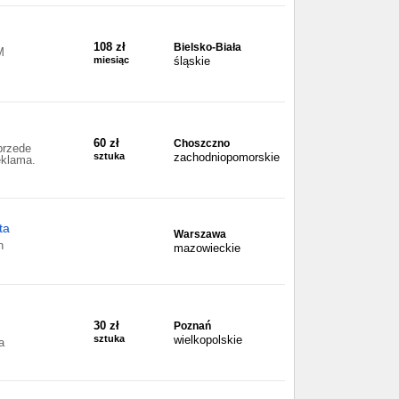
108 zł
Bielsko-Biała
M
miesiąc
śląskie
60 zł
Choszczno
przede
sztuka
zachodniopomorskie
eklama.
ta
Warszawa
h
mazowieckie
.
30 zł
Poznań
sztuka
wielkopolskie
a