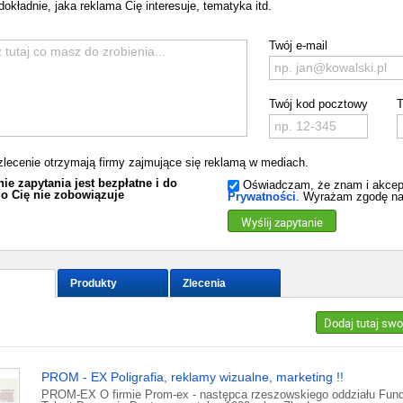
dokładnie, jaka reklama Cię interesuje, tematyka itd.
Twój e-mail
Twój kod pocztowy
T
zlecenie otrzymają firmy zajmujące się reklamą w mediach.
ie zapytania jest bezpłatne i do
Oświadczam, że znam i akcep
o Cię nie zobowiązuje
Prywatności
. Wyrażam zgodę na
Wyślij zapytanie
Produkty
Zlecenia
Dodaj tutaj swo
PROM - EX Poligrafia, reklamy wizualne, marketing !!
PROM-EX O firmie Prom-ex - następca rzeszowskiego oddziału Fund