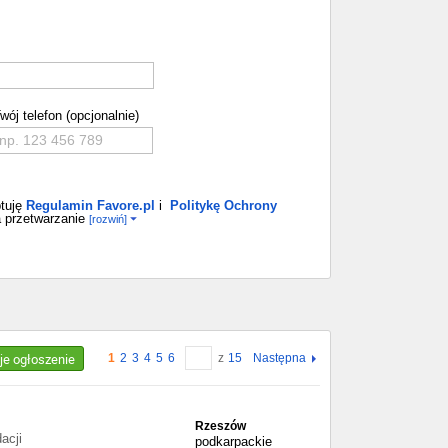
wój telefon (opcjonalnie)
tuję
Regulamin Favore.pl
i
Politykę Ochrony
 przetwarzanie
[rozwiń]
je ogłoszenie
1
2
3
4
5
6
z
15
Następna
Rzeszów
acji
podkarpackie