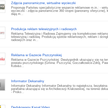
Zdjęcia panoramiczne, wirtualne wycieczki
Proponuję Państwu specjalistyczne wsparcie reklamowe m.in.: - wirt
wycieczki - zdjęcia panoramiczne 360 stopni (panoramy sferyczne), k
dają m...
Produkcja reklam telewizyjnych i radiowych
Reklama Telewizyjna i Radiowa Zajmujemy się kompleksowo reklam
telewizyjną i radiową. Produkcją spotów reklamowych, reklam i dzingl
radiowych oraz in...
Reklama w Gazecie Pszczynskiej
Reklama w Gazecie Pszczyńskiej: Dwutygodnik ukazujący się na ter
powiatu pszczyńskiego (Gmina: Pszczyna, Goczałkowice-Zdrój, Paw
Kobi&o...
Informator Dekanalny
Informator Dekanalny Informator Dekanalny to największa, bezpłatna
parafialna ukazująca się w Archidiecezji Krakowskiej, na terenie dek
- Proko...
Dedykowany Kanał Video