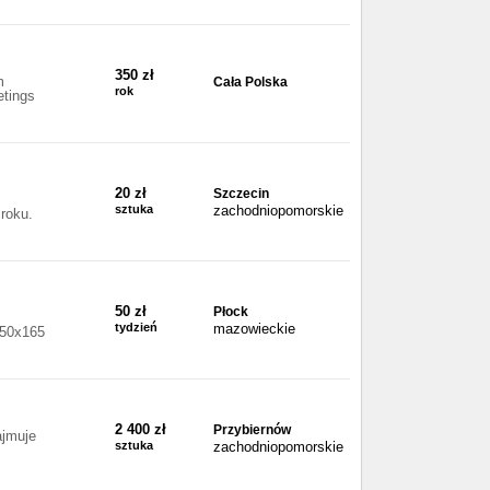
350 zł
m
Cała Polska
rok
etings
20 zł
Szczecin
sztuka
zachodniopomorskie
roku.
50 zł
Płock
tydzień
mazowieckie
750x165
2 400 zł
Przybiernów
ajmuje
sztuka
zachodniopomorskie