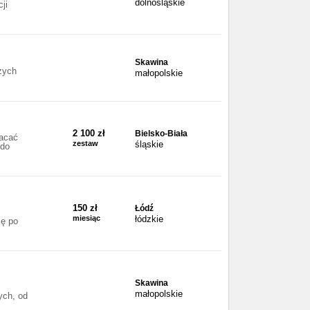
dolnośląskie
ji
Skawina
zych
małopolskie
2 100 zł
Bielsko-Biała
racać
zestaw
śląskie
 do
150 zł
Łódź
miesiąc
łódzkie
ię po
Skawina
małopolskie
ych, od