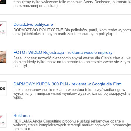
stosujemy tylko wylewane folie markowe Avery Denisson, o konstrukc
przeznaczonej do aplikacji...
Doradztwo polityczne
DORADZTWO POLITYCZNE Dla polityków, partii, komitetów wyborc
oraz jakichkolwiek innych osób zainteresowanych polityką ...
FOTO i WIDEO Rejestracja - reklama wesele imprezy
Jeżeli chcesz uczynić niezapomnianymi ważne dla Ciebie chwile i w
do nich kiedy tylko masz na to ochotę to koniecznie zwróć się z tym
nas. Tyl...
DARMOWY KUPON 300 PLN - reklama w Google dla Firm
Linki sponsorowane To reklama w postaci tekstu wyświetlanego w
wyróżnionym miejscu wśród wyników wyszukiwania, pojawiających s
wpis...
Reklama
REKLAMA Ancla Consulting proponuje usługi reklamowe oparte o
wykorzystanie kompleksowych strategii marketingowych i promocyjn
projektu a...