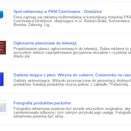
Spot reklamowy w PKM Czechowice - Dziedzice
Fima zajmuje się reklamą multimedialną w komunikacji miejskiej PK
Czechowice-Dziedzice, obejmujące m.in. Bielsko-Biała, Komorowice,
Bronów, Zabrzeg, Lig...
Ogłoszenia planszowe do telewizji
Projektowanie plansz ogłoszeniowych do telewizji. Dobra reklama to 
wszystkim dobrze zaprojektowana (przyjemna wizualnie i czytelna) r
Warto doł...
Gablota stojąca z plexi, Witryna do cukierni, Cukierenka na cias
Gabloty wolnostojące, Witrynki przeznaczone do prezentacji drobnyc
produktów. Katalog produktów można pobrać z zakładki "Pobierz&q..
Fotografia produktów packshot
Fotografia reklamowa powinna być przede wszystkim oryginalna, aby
zainteresowała odbiorcę i tym samym przykuła jego uwagę. Fotografi
reklamowa powinna być eksp...