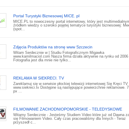
Portal Turystyki Biznesowej MICE. pl
MICE.PL to nowoczesny portal internetowy, który jest multimedialny
źródłem wiedzy o szeroko pojętej tematyce turystyki biznesowej: Me
(spot...
Zdjęcia Produktów na stronę www Szczecin
Witam Serdecznie w | Studiu Fotograficznym Migawka
www.kamilmaciol.com Nasza firma działa aktywnie na rynku od 2006 
Fotografia jest dla mnie nie tylko...
REKLAMA W SIEKRECI. TV
Zareklamuj się w serwisie płockiej telewizji internetowej Się Kręci TV
www.siekreci.tv Dostępne są następujące powierzchnie reklamowe. 
px ...
FILMOWANIE ZACHODNIOPOMORSKIE - TELEDYSKOWE
Witamy Serdecznie - Jesteśmy Studiem Video które już od Dawna z
się Filmowaniem Video. Cały czas pracowaliśmy dla Innych - Teraz
przyszedł c...