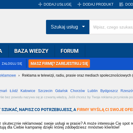
DODAJ USŁUGĘ
DODAJ PRODUKT
DOD
Szukaj usług
A
BAZA WIEDZY
FORUM
MASZ FIRMĘ? ZAREJESTRUJ SIĘ
ZALOGUJ SIĘ
reklamowe
›
Reklama w telewizji, radiu, prasie oraz mediach społecznościowych 
znań
Łódź
Katowice
Szczecin
Gdańsk
Chorzów
Lublin
Bydgoszcz
Rzesz
Radom
Bytom
Tychy
ie bez powodu nazywa się je czwartą władzą. Jeśli chcesz by Twoja reklama przyniosła pożą
czy wszystkich! Zobacz dostępne oferty i wybierz najlepszą dla siebie!
 SZUKAĆ, NAPISZ CO POTRZEBUJESZ, A
FIRMY WYŚLĄ CI SWOJE OFE
 skutecznie reklamować swoje usługi w prasie? A może interesuje Cię spot re
tują dla Ciebie kampanię dzięki której zdobędziesz mnóstwo klientów!