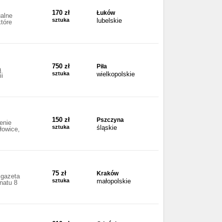
170 zł
Łuków
ualne
sztuka
lubelskie
tóre
750 zł
Piła
ą
sztuka
wielkopolskie
ii
150 zł
Pszczyna
enie
sztuka
śląskie
łowice,
75 zł
Kraków
 gazeta
sztuka
małopolskie
anatu 8