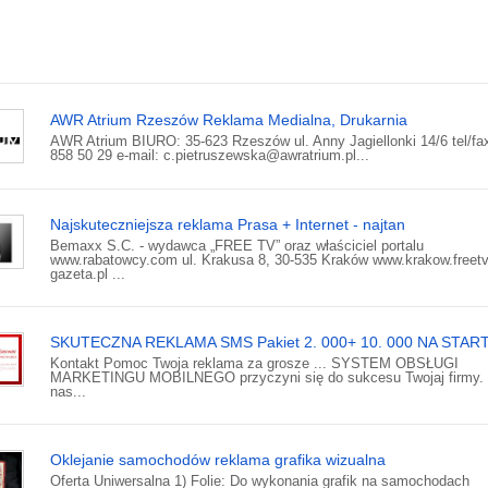
AWR Atrium Rzeszów Reklama Medialna, Drukarnia
AWR Atrium BIURO: 35-623 Rzeszów ul. Anny Jagiellonki 14/6 tel/fax
858 50 29 e-mail: c.pietruszewska@awratrium.pl...
Najskuteczniejsza reklama Prasa + Internet - najtan
Bemaxx S.C. - wydawca „FREE TV” oraz właściciel portalu
www.rabatowcy.com ul. Krakusa 8, 30-535 Kraków www.krakow.freetv
gazeta.pl ...
SKUTECZNA REKLAMA SMS Pakiet 2. 000+ 10. 000 NA STAR
Kontakt Pomoc Twoja reklama za grosze ... SYSTEM OBSŁUGI
MARKETINGU MOBILNEGO przyczyni się do sukcesu Twojaj firmy.
nas...
Oklejanie samochodów reklama grafika wizualna
Oferta Uniwersalna 1) Folie: Do wykonania grafik na samochodach