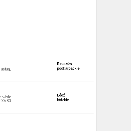
Rzeszów
podkarpackie
 usług,
Łódź
erwisie
łódzkie
200x80