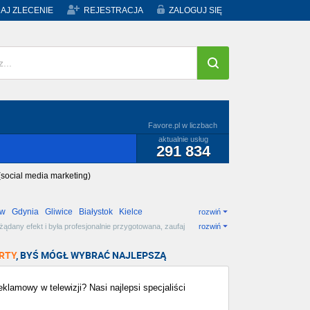
AJ ZLECENIE
REJESTRACJA
ZALOGUJ SIĘ
Favore.pl w liczbach
aktualnie usług
291 834
(social media marketing)
ów
Gdynia
Gliwice
Białystok
Kielce
rozwiń
dany efekt i była profesjonalnie przygotowana, zaufaj
rozwiń
RTY
, BYŚ MÓGŁ WYBRAĆ NAJLEPSZĄ
klamowy w telewizji? Nasi najlepsi specjaliści