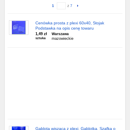
1
z
7
Gdańsk
Cenówka prosta z plexi 60x40, Stojak
Chorzów
Podstawka na opis cenę towaru
1,49 zł
Warszawa
Lublin
sztuka
mazowieckie
Bydgoszcz
Rzeszów
Gdynia
Gliwice
Białystok
Kielce
Gablota wisząca z plexi, Gablotka, Szafka o