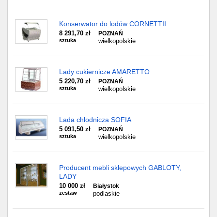
Konserwator do lodów CORNETTII
8 291,70 zł
POZNAŃ
sztuka
wielkopolskie
Lady cukiernicze AMARETTO
5 220,70 zł
POZNAŃ
sztuka
wielkopolskie
Lada chłodnicza SOFIA
5 091,50 zł
POZNAŃ
sztuka
wielkopolskie
Producent mebli sklepowych GABLOTY,
LADY
10 000 zł
Białystok
zestaw
podlaskie