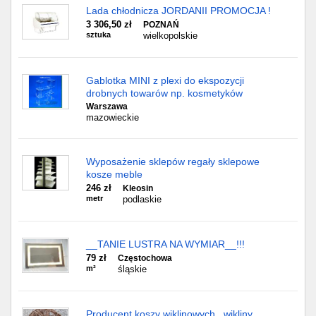
Lada chłodnicza JORDANII PROMOCJA !
3 306,50 zł
POZNAŃ
sztuka
wielkopolskie
Gablotka MINI z plexi do ekspozycji
drobnych towarów np. kosmetyków
Warszawa
mazowieckie
Wyposażenie sklepów regały sklepowe
kosze meble
246 zł
Kleosin
metr
podlaskie
__TANIE LUSTRA NA WYMIAR__!!!
79 zł
Częstochowa
m²
śląskie
Producent koszy wiklinowych , wikliny