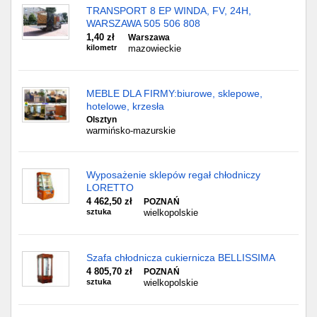
TRANSPORT 8 EP WINDA, FV, 24H,
WARSZAWA 505 506 808
1,40 zł
Warszawa
kilometr
mazowieckie
MEBLE DLA FIRMY:biurowe, sklepowe,
hotelowe, krzesła
Olsztyn
warmińsko-mazurskie
Wyposażenie sklepów regał chłodniczy
LORETTO
4 462,50 zł
POZNAŃ
sztuka
wielkopolskie
Szafa chłodnicza cukiernicza BELLISSIMA
4 805,70 zł
POZNAŃ
sztuka
wielkopolskie