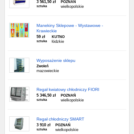
3 561,50 zł
POZNAŃ
sztuka
wielkopolskie
Manekiny Sklepowe - Wystawowe -
Krawieckie
59 zł
KUTNO
sztuka
łódzkie
Wyposażenie sklepu
Zwoleń
mazowieckie
Regał kwiatowy chłodniczy FIORI
5 346,50 zł
POZNAŃ
sztuka
wielkopolskie
Regał chłodniczy SMART
3 910 zł
POZNAŃ
sztuka
wielkopolskie