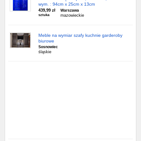
Częstochowa
wym. : 94cm x 25cm x 13cm
439,99 zł
Warszawa
sztuka
mazowieckie
Toruń
Olsztyn
Meble na wymiar szafy kuchnie garderoby
biurowe
Sosnowiec
Sosnowiec
śląskie
Opole
Tarnów
Radom
Bytom
Tychy