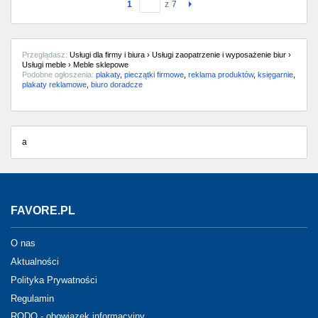
1
z
7
Przeglądasz:
Usługi dla firmy i biura › Usługi zaopatrzenie i wyposażenie biur ›
Usługi meble › Meble sklepowe
Podobne ogłoszenia:
plakaty
,
pieczątki firmowe
,
reklama produktów
,
księgarnie
,
plakaty reklamowe
,
biuro doradcze
a
FAVORE.PL
O nas
Aktualności
Polityka Prywatności
Regulamin
RODO - obowiązek informacyjny