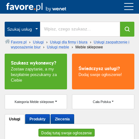
Cała Polska
wszystkie w całym kraju
Szukaj usług
Favore.pl
›
Usługi
›
Usługi dla firmy i biura
›
Usługi zaopatrzenie i
wyposażenie biur
›
Usługi meble
›
Meble sklepowe
Warszawa
Szukasz wykonawcy?
Wrocław
Świadczysz usługi?
Zostaw zapytanie, a my
bezpłatnie poszukamy za
Dodaj swoje ogłoszenie!
Kraków
Ciebie
Poznań
Kategoria Meble sklepowe
Cała Polska
Łódź
Usługi
Produkty
Zlecenia
Katowice
Dodaj tutaj swoje ogłoszenie
Szczecin