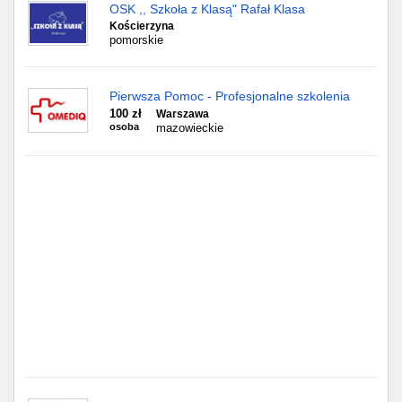
Częstochowa
OSK ,, Szkoła z Klasą" Rafał Klasa
Kościerzyna
pomorskie
Toruń
Olsztyn
Pierwsza Pomoc - Profesjonalne szkolenia
100 zł
Warszawa
Sosnowiec
osoba
mazowieckie
Opole
Tarnów
Radom
Bytom
Tychy