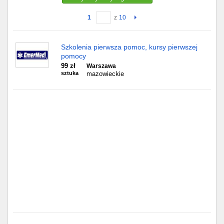
1
z
10
Gdańsk
Chorzów
Szkolenia pierwsza pomoc, kursy pierwszej
pomocy
Lublin
99 zł
Warszawa
sztuka
mazowieckie
Bydgoszcz
Rzeszów
Gdynia
Gliwice
Białystok
Kielce