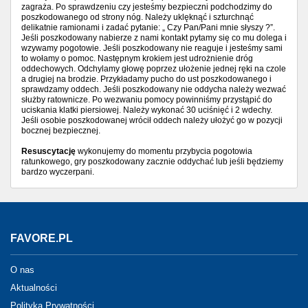
zagraża. Po sprawdzeniu czy jesteśmy bezpieczni podchodzimy do
poszkodowanego od strony nóg. Należy uklęknąć i szturchnąć
delikatnie ramionami i zadać pytanie: „ Czy Pan/Pani mnie słyszy ?”.
Jeśli poszkodowany nabierze z nami kontakt pytamy się co mu dolega i
wzywamy pogotowie. Jeśli poszkodowany nie reaguje i jesteśmy sami
to wołamy o pomoc. Następnym krokiem jest udrożnienie dróg
oddechowych. Odchylamy głowę poprzez ułożenie jednej ręki na czole
a drugiej na brodzie. Przykładamy pucho do ust poszkodowanego i
sprawdzamy oddech. Jeśli poszkodowany nie oddycha należy wezwać
służby ratownicze. Po wezwaniu pomocy powinniśmy przystąpić do
uciskania klatki piersiowej. Należy wykonać 30 uciśnięć i 2 wdechy.
Jeśli osobie poszkodowanej wrócił oddech należy ułożyć go w pozycji
bocznej bezpiecznej.
Resuscytację
wykonujemy do momentu przybycia pogotowia
ratunkowego, gry poszkodowany zacznie oddychać lub jeśli będziemy
bardzo wyczerpani.
FAVORE.PL
O nas
Aktualności
Polityka Prywatności