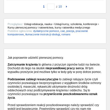
1
z
10
Przeglądasz:
Usługi edukacja, nauka › Usługi kursy, szkolenia, konferencje ›
Kursy pierwszej pomocy i ratownictwa, kursy ratownika medycznego
Podobne ogłoszenia:
dydaktyczne pomoce
,
cae
,
poezja
,
pracownie
komputerowe
,
tłumaczenie instrukcji obsługi
,
romans
Jak poprawnie udzielić pierwszej pomocy.
Zatrzymanie krążenia
to główna z przyczyn zgonów ludzi na świecie.
Dochodzi do tego na skutek
nieprawidłowej pracy serca
. W tym
wypadku przeżycie jest możliwe tylko w tedy gdy w porę dotrze pomoc.
Podstawowe zabiegi resuscytacyjne
to zabiegi ratujące życie czyli
czynności pozwalające bezprzyrządowo z wyjątkiem środków ochrony
osobistej tj. maseczki, rękawiczki utrzymanie drożności dróg
oddechowych oraz podtrzymywanie krążenia i oddechu. Są to
czynności pozwalające na
przywrócenie poszkodowanemu oznak
życia
.
Przed sprawdzeniem reakcji poszkodowanego należy sprawdzić czy
wokół jest bezpiecznie. Powinniśmy sprawdzić czy nic nam nie