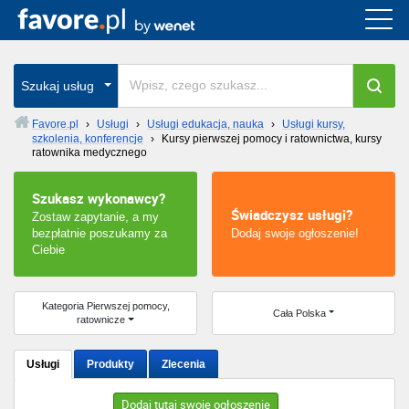
Cała Polska
wszystkie w całym kraju
Szukaj usług
Favore.pl
›
Usługi
›
Usługi edukacja, nauka
›
Usługi kursy,
szkolenia, konferencje
›
Kursy pierwszej pomocy i ratownictwa, kursy
Warszawa
ratownika medycznego
Wrocław
Szukasz wykonawcy?
Świadczysz usługi?
Zostaw zapytanie, a my
Kraków
bezpłatnie poszukamy za
Dodaj swoje ogłoszenie!
Ciebie
Poznań
Kategoria Pierwszej pomocy,
Cała Polska
Łódź
ratownicze
Katowice
Usługi
Produkty
Zlecenia
Szczecin
Dodaj tutaj swoje ogłoszenie