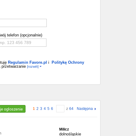
wój telefon (opcjonalnie)
tuję
Regulamin Favore.pl
i
Politykę Ochrony
 przetwarzanie
[rozwiń]
je ogłoszenie
1
2
3
4
5
6
z
64
Następna
Milicz
n
dolnośląskie