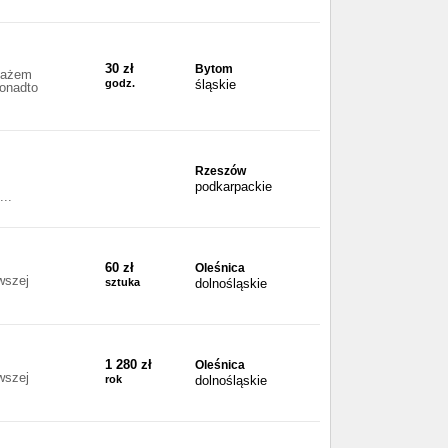
30 zł
Bytom
stażem
godz.
śląskie
onadto
Rzeszów
podkarpackie
..
60 zł
Oleśnica
wszej
sztuka
dolnośląskie
1 280 zł
Oleśnica
wszej
rok
dolnośląskie