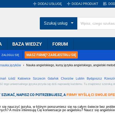
DODAJ USŁUGĘ
DODAJ PRODUKT
DOD
Szukaj usług
A
BAZA WIEDZY
FORUM
MASZ FIRMĘ? ZAREJESTRUJ SIĘ
ZALOGUJ SIĘ
 nauka języków
›
Nauka angielskiego, kursy języka angielskiego, angielski meto
znań
Łódź
Katowice
Szczecin
Gdańsk
Chorzów
Lublin
Bydgoszcz
Rzesz
Radom
Bytom
Tychy
ść tego uniwersalnego języka przyda się dziś naprawdę każdemu. Tu znajdziesz szeroką of
ażdym wieku i stopniu zaawansowania! Zobacz dostępne oferty i wybierz najlepszą dla siebie
 SZUKAĆ, NAPISZ CO POTRZEBUJESZ, A
FIRMY WYŚLĄ CI SWOJE OFE
 się nauczyć języka, w którym porozumiesz się na całym świecie bez probl
nych? A może interesują Cię konwersacje po angielsku? Naucz się angielski