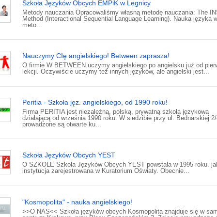
Szkoła Języków Obcych EMPiK w Legnicy
Metody nauczania Opracowaliśmy własną metodę nauczania: The I
Method (Interactional Sequential Language Learning). Nauka języka 
meto...
Nauczymy CIę angielskiego! Between zaprasza!
O firmie W BETWEEN uczymy angielskiego po angielsku już od pier
lekcji. Oczywiście uczymy też innych języków, ale angielski jest...
Peritia - Szkoła jęz. angielskiego, od 1990 roku!
Firma PERITIA jest niezależną, polską, prywatną szkołą językową
działającą od września 1990 roku. W siedzibie przy ul. Bednarskiej 2
prowadzone są otwarte ku...
Szkoła Języków Obcych YEST
O SZKOLE Szkoła Języków Obcych YEST powstała w 1995 roku. ja
instytucja zarejestrowana w Kuratorium Oświaty. Obecnie...
"Kosmopolita" - nauka angielskiego!
>>O NAS<< Szkoła języków obcych Kosmopolita znajduje się w s