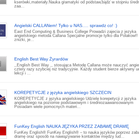
kserówki,materiały.Nauka gramatyki od podstaw,bądz w stopniu średn
zaa...
Angielski CALLANem! Tylko u NAS..... sprawdz co! :)
East End Computing & Business College Prowadzi zajecia z jezyka
angielskiego metoda Callana Specjalne promocje tylko dla Polakow!!
znizki, je...
English Best Way Żyrardów
,,English Best Way ,, stosująca Metodę Callana może nauczyć angie
cztery razy szybciej niż tradycyjnie. Każdy student bierze aktywny u
lekcji i ...
KOREPETYCJE z języka angielskiego SZCZECIN
KOREPETYCJE z języka angielskiego Udzielę korepetycji z języka
angielskiego na poziomie podstawowym i średniozaawansowanym
Posiadam wiele pomocnych materi...
FunKey English NAUKA JĘZYKA PRZEZ ZABAWĘ DRAMĘ
FunKey English® FunKey English® – to nauka języków poprzez zab
dramę oraz sposób na nawiązywanie kontaktów między lud...