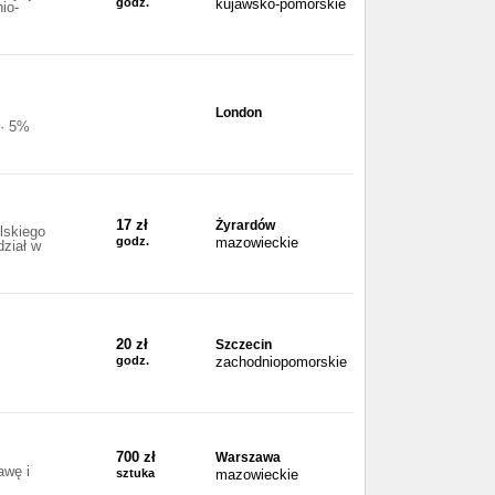
godz.
kujawsko-pomorskie
io-
London
 · 5%
17 zł
Żyrardów
lskiego
godz.
mazowieckie
dział w
20 zł
Szczecin
godz.
zachodniopomorskie
700 zł
Warszawa
awę i
sztuka
mazowieckie