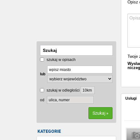
Opisz d
Twoje 
szukaj w opisach
Wysłan
niczeg
lub
szukaj w odległości
Usługi
od
Szukaj »
KATEGORIE