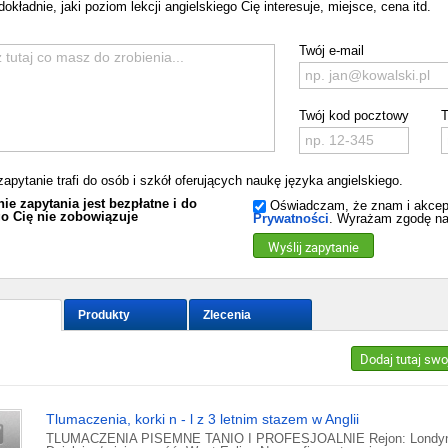
okładnie, jaki poziom lekcji angielskiego Cię interesuje, miejsce, cena itd.
Twój e-mail
Twój kod pocztowy
T
zapytanie trafi do osób i szkół oferujących naukę języka angielskiego.
ie zapytania jest bezpłatne i do
Oświadczam, że znam i akcep
o Cię nie zobowiązuje
Prywatności
. Wyrażam zgodę na
Wyślij zapytanie
Produkty
Zlecenia
Dodaj tutaj swo
Tlumaczenia, korki n - l z 3 letnim stazem w Anglii
TLUMACZENIA PISEMNE TANIO I PROFESJOALNIE Rejon: Londy