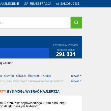
AJ ZLECENIE
REJESTRACJA
ZALOGUJ SIĘ
Favore.pl w liczbach
aktualnie usług
291 834
dą Callana
ów
Gdynia
Gliwice
Białystok
Kielce
rozwiń
ertę usług związanych z nauką angielskiego poprzez
rozwiń
!
RTY
, BYŚ MÓGŁ WYBRAĆ NAJLEPSZĄ
emu? Szukasz odpowiedniego kursu albo lekcji
ego dzięki naszym lektorom!