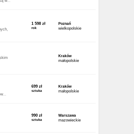
ą w...
1 598 zł
Poznań
rok
wielkopolskie
nych,
Kraków
wskim
małopolskie
699 zł
Kraków
sztuka
małopolskie
w...
990 zł
Warszawa
sztuka
mazowieckie