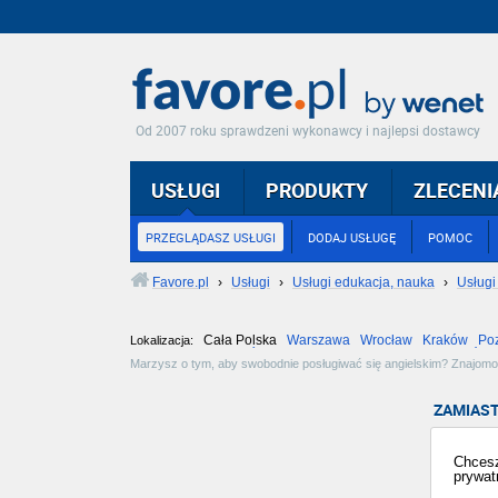
Od 2007 roku sprawdzeni wykonawcy i najlepsi dostawcy
USŁUGI
PRODUKTY
ZLECENI
PRZEGLĄDASZ USŁUGI
DODAJ USŁUGĘ
POMOC
Favore.pl
›
Usługi
›
Usługi edukacja, nauka
›
Usługi
Cała Polska
Warszawa
Wrocław
Kraków
Po
Lokalizacja:
Częstochowa
Toruń
Olsztyn
Sosnowiec
Opole
Tarnów
Marzysz o tym, aby swobodnie posługiwać się angielskim? Znajomo
ćwiczenia, konwersacje i repetytoria. Dzięki nim rozwiniesz się w k
ZAMIAST
Chcesz
prywat