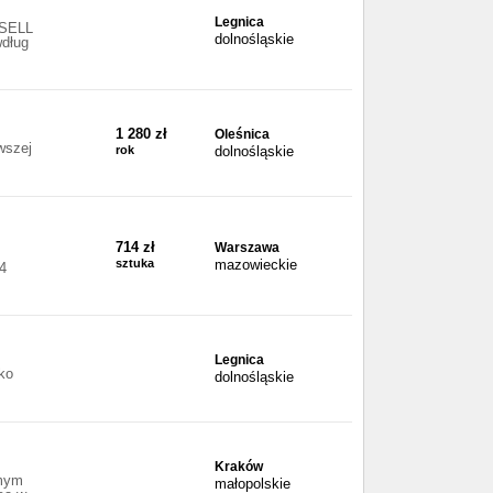
Legnica
NSELL
dolnośląskie
wdług
1 280 zł
Oleśnica
wszej
rok
dolnośląskie
714 zł
Warszawa
sztuka
mazowieckie
/4
Legnica
ko
dolnośląskie
Kraków
amym
małopolskie