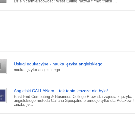
Dzielnica/miejscowość: West Ealing Nazwa firmy: transi ...
Usługi edukacyjne - nauka języka angielskiego
nauka języka angielskiego
Angielski CALLANem... tak tanio jeszcze nie było!
East End Computing & Business College Prowadzi zajecia z jezyka
angielskiego metoda Callana Specjalne promocje tylko dla Polakow!!
znizki, je...