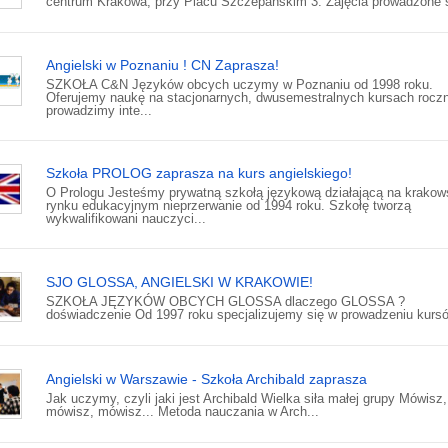
centrum Krakowa, przy Placu Szczepańskim 3. Zajęcia prowadzone s
Angielski w Poznaniu ! CN Zaprasza!
SZKOŁA C&N Języków obcych uczymy w Poznaniu od 1998 roku.
Oferujemy naukę na stacjonarnych, dwusemestralnych kursach rocz
prowadzimy inte...
Szkoła PROLOG zaprasza na kurs angielskiego!
O Prologu Jesteśmy prywatną szkołą językową działającą na krako
rynku edukacyjnym nieprzerwanie od 1994 roku. Szkołę tworzą
wykwalifikowani nauczyci...
SJO GLOSSA, ANGIELSKI W KRAKOWIE!
SZKOŁA JĘZYKÓW OBCYCH GLOSSA dlaczego GLOSSA ?
doświadczenie Od 1997 roku specjalizujemy się w prowadzeniu kursó
Angielski w Warszawie - Szkoła Archibald zaprasza
Jak uczymy, czyli jaki jest Archibald Wielka siła małej grupy Mówisz,
mówisz, mówisz... Metoda nauczania w Arch...