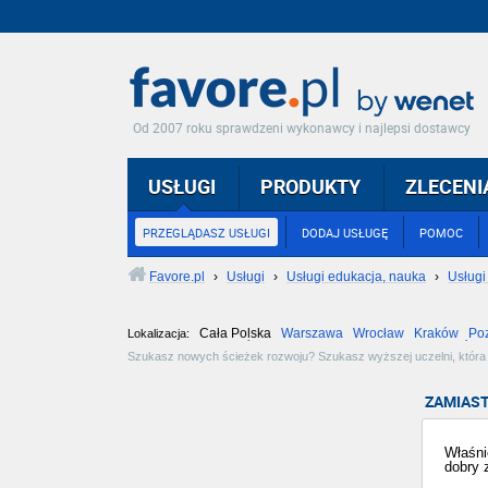
Od 2007 roku sprawdzeni wykonawcy i najlepsi dostawcy
USŁUGI
PRODUKTY
ZLECENI
PRZEGLĄDASZ USŁUGI
DODAJ USŁUGĘ
POMOC
Favore.pl
›
Usługi
›
Usługi edukacja, nauka
›
Usługi
Cała Polska
Warszawa
Wrocław
Kraków
Po
Lokalizacja:
Częstochowa
Toruń
Olsztyn
Sosnowiec
Opole
Tarnów
Szukasz nowych ścieżek rozwoju? Szukasz wyższej uczelni, która sp
licencjackich, inżynierskich i magisterskich o najróżniejszych profil
ZAMIAST
Właśni
dobry 