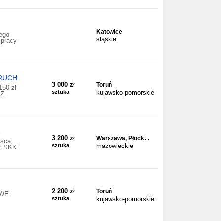
Katowice
ego
śląskie
 pracy
RUCH
3 000 zł
Toruń
50 zł
sztuka
kujawsko-pomorskie
SZ
3 200 zł
Warszawa, Płock…
jsca,
sztuka
mazowieckie
er SKK
2 200 zł
Toruń
OWE
sztuka
kujawsko-pomorskie