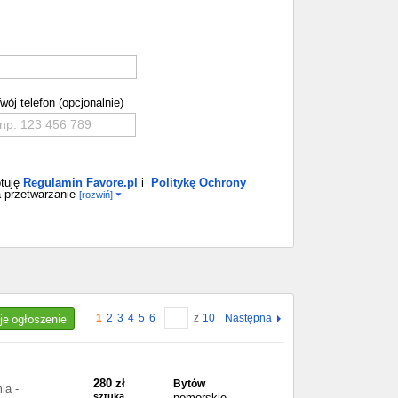
wój telefon (opcjonalnie)
tuję
Regulamin Favore.pl
i
Politykę Ochrony
 przetwarzanie
[rozwiń]
je ogłoszenie
1
2
3
4
5
6
z
10
Następna
280 zł
Bytów
ia -
sztuka
pomorskie