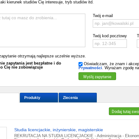
aki kierunek studiów Cię interesuje, tryb studiów itd.
Twój e-mail
Twój kod pocztowy
T
zapytanie otrzymają najlepsze uczelnie wyższe.
ie zapytania jest bezpłatne i do
Oświadczam, że znam i akcep
o Cię nie zobowiązuje
Prywatności
. Wyrażam zgodę na
Wyślij zapytanie
Produkty
Zlecenia
Dodaj tutaj swo
Studia licencjackie, inżynierskie, magisterskie
REKRUTACJA NA STUDIA LICENCJACKIE - Administracja - Ekonom