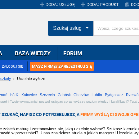
DODAJ USŁUGĘ
DODAJ PRODUKT
DOD
Szukaj usług
A
BAZA WIEDZY
FORUM
MASZ FIRMĘ? ZAREJESTRUJ SIĘ
ZALOGUJ SIĘ
 szkoły
›
Uczelnie wyższe
znań
Łódź
Katowice
Szczecin
Gdańsk
Chorzów
Lublin
Bydgoszcz
Rzesz
Radom
Bytom
Tychy
ełni Twoje wymagania i pozwoli osiągać coraz wyższy poziom wiedzy i kwalifikacji? Tutaj 
ach i kierunkach. Zobacz dostępne oferty i wybierz najlepszą dla siebie!
 SZUKAĆ, NAPISZ CO POTRZEBUJESZ, A
FIRMY WYŚLĄ CI SWOJE OFE
e zdałeś maturę i zastanawiasz się, jaką uczelnię wybrać? Szukasz kierunku 
zawód w przyszłości? U nas znajdziesz studia o jakich marzysz! Uczelnie wy