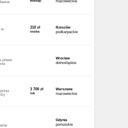
miesiąc
mazowieckie
 dawna
310 zł
Rzeszów
ą w
osoba
podkarpackie
Wrocław
a prawo
dolnośląskie
tora
3 700 zł
Warszawa
 przez
rok
mazowieckie
nży
Gdynia
pomorskie
narne