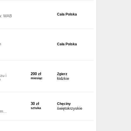
Cała Polska
ca: WAB
m
Cała Polska
200 zł
Zgierz
zu i
miesiąc
łódzkie
ę
30 zł
Chęciny
sztuka
świętokrzyskie
m...