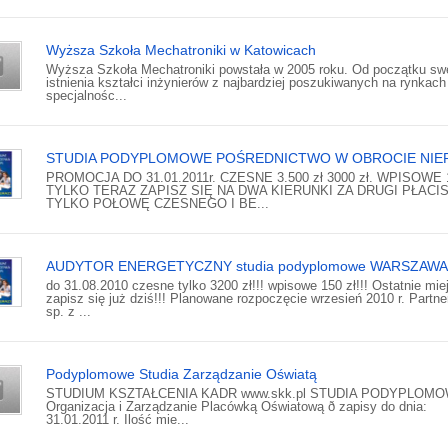
Wyższa Szkoła Mechatroniki w Katowicach
Wyższa Szkoła Mechatroniki powstała w 2005 roku. Od początku sw
istnienia kształci inżynierów z najbardziej poszukiwanych na rynkach
specjalnośc...
STUDIA PODYPLOMOWE POŚREDNICTWO W OBROCIE NIE
PROMOCJA DO 31.01.2011r. CZESNE 3.500 zł 3000 zł. WPISOWE 1
TYLKO TERAZ ZAPISZ SIĘ NA DWA KIERUNKI ZA DRUGI PŁACI
TYLKO POŁOWĘ CZESNEGO I BE...
AUDYTOR ENERGETYCZNY studia podyplomowe WARSZAWA
do 31.08.2010 czesne tylko 3200 zł!!! wpisowe 150 zł!!! Ostatnie mie
zapisz się już dziś!!! Planowane rozpoczęcie wrzesień 2010 r. Partn
sp. z ...
Podyplomowe Studia Zarządzanie Oświatą
STUDIUM KSZTAŁCENIA KADR www.skk.pl STUDIA PODYPLOM
Organizacja i Zarządzanie Placówką Oświatową ð zapisy do dnia:
31.01.2011 r. Ilość mie...