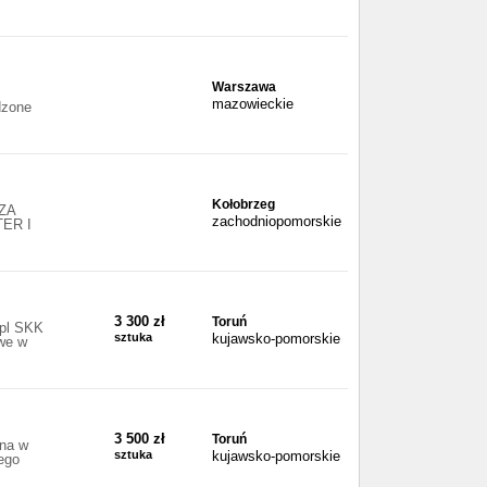
Warszawa
mazowieckie
dzone
Kołobrzeg
ZA
zachodniopomorskie
ER I
3 300 zł
Toruń
.pl SKK
sztuka
kujawsko-pomorskie
owe w
3 500 zł
Toruń
ana w
sztuka
kujawsko-pomorskie
ego