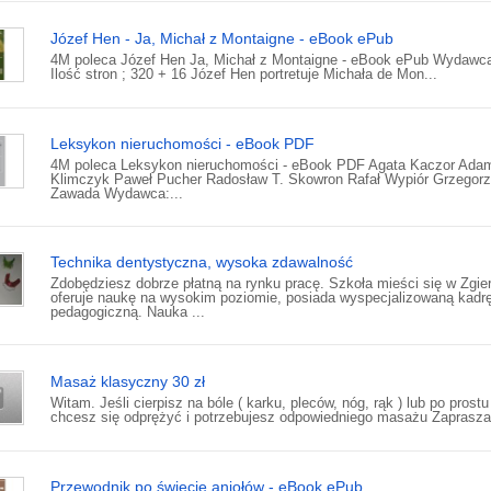
Józef Hen - Ja, Michał z Montaigne - eBook ePub
4M poleca Józef Hen Ja, Michał z Montaigne - eBook ePub Wydaw
Ilość stron ; 320 + 16 Józef Hen portretuje Michała de Mon...
Leksykon nieruchomości - eBook PDF
4M poleca Leksykon nieruchomości - eBook PDF Agata Kaczor Ada
Klimczyk Paweł Pucher Radosław T. Skowron Rafał Wypiór Grzegorz
Zawada Wydawca:...
Technika dentystyczna, wysoka zdawalność
Zdobędziesz dobrze płatną na rynku pracę. Szkoła mieści się w Zgier
oferuje naukę na wysokim poziomie, posiada wyspecjalizowaną kadr
pedagogiczną. Nauka ...
Masaż klasyczny 30 zł
Witam. Jeśli cierpisz na bóle ( karku, pleców, nóg, rąk ) lub po prostu
chcesz się odprężyć i potrzebujesz odpowiedniego masażu Zaprasza
Przewodnik po świecie aniołów - eBook ePub