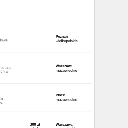
Poznań
dowej
wielkopolskie
Warszawa
ostała
mazowieckie
ych w
Płock
to
mazowieckie
e...
300 zł
Warszawa