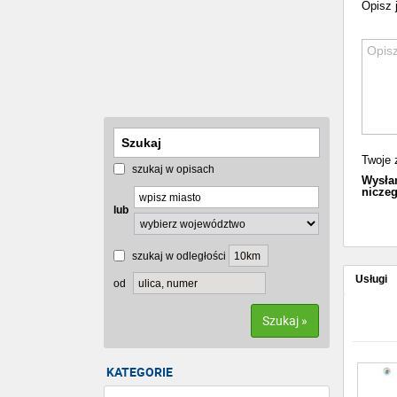
Opisz j
Twoje 
szukaj w opisach
Wysłan
niczeg
lub
szukaj w odległości
Usługi
od
Szukaj »
KATEGORIE