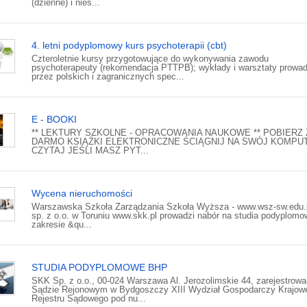
(dzienne) i nies...
4. letni podyplomowy kurs psychoterapii (cbt)
Czteroletnie kursy przygotowujące do wykonywania zawodu
psychoterapeuty (rekomendacja PTTPB); wykłady i warsztaty prowa
przez polskich i zagranicznych spec...
E - BOOKI
** LEKTURY SZKOLNE - OPRACOWANIA NAUKOWE ** POBIERZ 
DARMO KSIĄŻKI ELEKTRONICZNE ŚCIĄGNIJ NA SWÓJ KOMPUT
CZYTAJ JEŚLI MASZ PYT...
Wycena nieruchomości
Warszawska Szkoła Zarządzania Szkoła Wyższa - www.wsz-sw.edu
sp. z o.o. w Toruniu www.skk.pl prowadzi nabór na studia podyplom
zakresie &qu...
STUDIA PODYPLOMOWE BHP
SKK Sp. z o.o., 00-024 Warszawa Al. Jerozolimskie 44, zarejestrow
Sądzie Rejonowym w Bydgoszczy XIII Wydział Gospodarczy Krajow
Rejestru Sądowego pod nu...