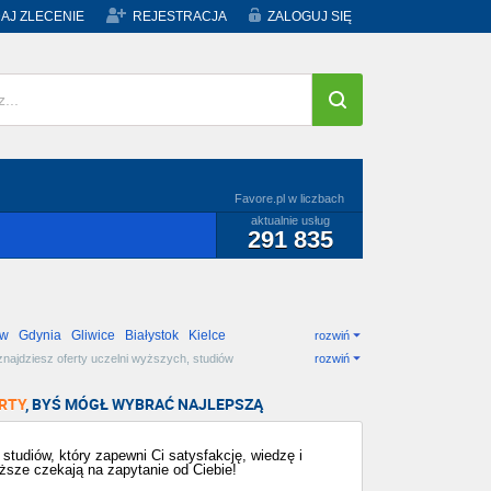
AJ ZLECENIE
REJESTRACJA
ZALOGUJ SIĘ
Favore.pl w liczbach
aktualnie usług
291 835
ów
Gdynia
Gliwice
Białystok
Kielce
rozwiń
znajdziesz oferty uczelni wyższych, studiów
rozwiń
RTY
, BYŚ MÓGŁ WYBRAĆ NAJLEPSZĄ
studiów, który zapewni Ci satysfakcję, wiedzę i
ższe czekają na zapytanie od Ciebie!