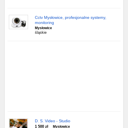
Gdańsk
Cctv Mysłowice, profesjonalne systemy,
monitoring
Chorzów
Mysłowice
śląskie
Lublin
Bydgoszcz
Rzeszów
Gdynia
Gliwice
Białystok
Kielce
D. S. Video - Studio
1 500 zł
Mysłowice