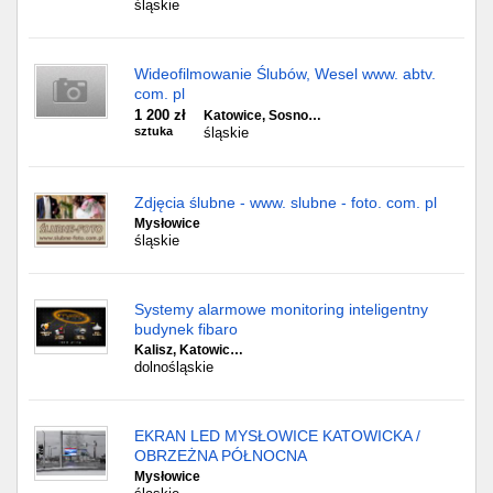
śląskie
Wideofilmowanie Ślubów, Wesel www. abtv.
com. pl
1 200 zł
Katowice, Sosno…
sztuka
śląskie
Zdjęcia ślubne - www. slubne - foto. com. pl
Mysłowice
śląskie
Systemy alarmowe monitoring inteligentny
budynek fibaro
Kalisz, Katowic…
dolnośląskie
EKRAN LED MYSŁOWICE KATOWICKA /
OBRZEŻNA PÓŁNOCNA
Mysłowice