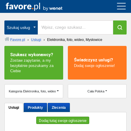
Cała Polska
wszystkie w całym kraju
Szukaj usług
Favore.pl
›
Usługi
›
Elektronika, foto, wideo, Mysłowice
Warszawa
Szukasz wykonawcy?
Świadczysz usługi?
Zostaw zapytanie, a my
Wrocław
bezpłatnie poszukamy za
Dodaj swoje ogłoszenie!
Ciebie
Kraków
Poznań
Kategoria Elektronika, foto, wideo
Cała Polska
Łódź
Usługi
Produkty
Zlecenia
Katowice
Dodaj tutaj swoje ogłoszenie
Szczecin