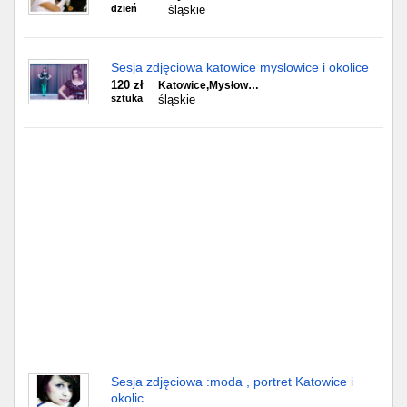
Częstochowa
dzień
śląskie
Toruń
Sesja zdjęciowa katowice myslowice i okolice
120 zł
Katowice,Mysłow…
Olsztyn
sztuka
śląskie
Sosnowiec
Opole
Tarnów
Radom
Bytom
Tychy
Sesja zdjęciowa :moda , portret Katowice i
okolic