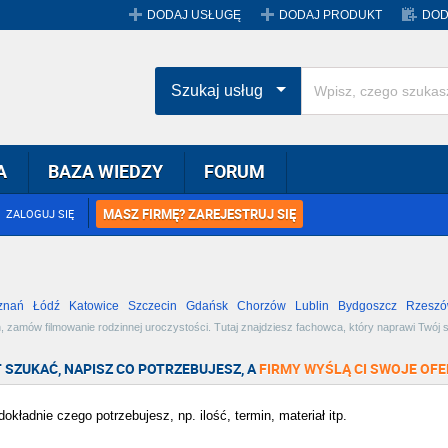
DODAJ USŁUGĘ
DODAJ PRODUKT
DOD
Szukaj usług
A
BAZA WIEDZY
FORUM
MASZ FIRMĘ? ZAREJESTRUJ SIĘ
ZALOGUJ SIĘ
znań
Łódź
Katowice
Szczecin
Gdańsk
Chorzów
Lublin
Bydgoszcz
Rzesz
Radom
Bytom
Tychy
, zamów filmowanie rodzinnej uroczystości. Tutaj znajdziesz fachowca, który naprawi Twój spr
 oferty w miejscowości Białystok i wybierz najlepszą dla siebie!
 SZUKAĆ, NAPISZ CO POTRZEBUJESZ, A
FIRMY WYŚLĄ CI SWOJE OFE
okładnie czego potrzebujesz, np. ilość, termin, materiał itp.