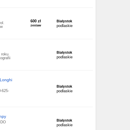
600 zł
Białystok
ol.
zestaw
podlaskie
 w
Białystok
 roku.
podlaskie
ografii
Longhi
Białystok
625-
podlaskie
ampy
Białystok
 DO
podlaskie