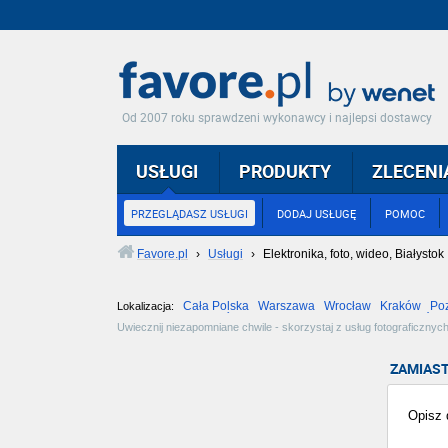
Od 2007 roku sprawdzeni wykonawcy i najlepsi dostawcy
USŁUGI
PRODUKTY
ZLECENI
PRZEGLĄDASZ USŁUGI
DODAJ USŁUGĘ
POMOC
Favore.pl
›
Usługi
›
Elektronika, foto, wideo, Białystok
Cała Polska
Warszawa
Wrocław
Kraków
Po
Lokalizacja:
Częstochowa
Toruń
Olsztyn
Sosnowiec
Opole
Tarnów
Uwiecznij niezapomniane chwile - skorzystaj z usług fotograficznych
robotyki zaoferują najnowocześniejsze rozwiązania. Zobacz dostępne
ZAMIAST
Opisz d