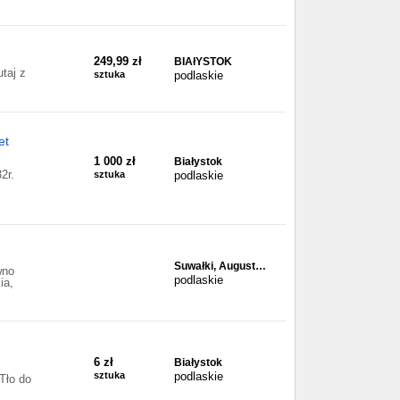
249,99 zł
BIAłYSTOK
taj z
sztuka
podlaskie
et
1 000 zł
Białystok
2r.
sztuka
podlaskie
Suwałki, August…
wno
podlaskie
ia,
6 zł
Białystok
sztuka
podlaskie
Tło do