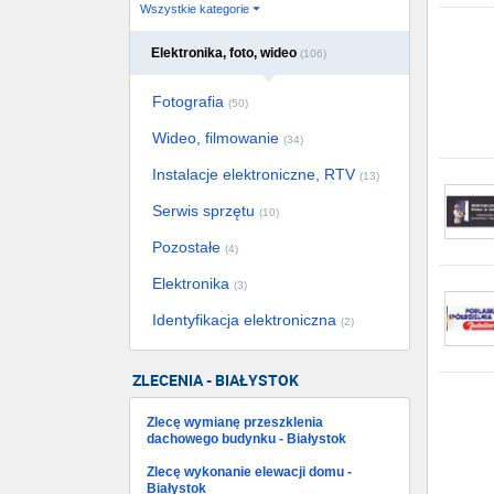
Wszystkie kategorie
Elektronika, foto, wideo
(106)
Fotografia
(50)
Wideo, filmowanie
(34)
Instalacje elektroniczne, RTV
(13)
Serwis sprzętu
(10)
Pozostałe
(4)
Elektronika
(3)
Identyfikacja elektroniczna
(2)
ZLECENIA - BIAŁYSTOK
Zlecę wymianę przeszklenia
dachowego budynku - Białystok
Zlecę wykonanie elewacji domu -
Białystok