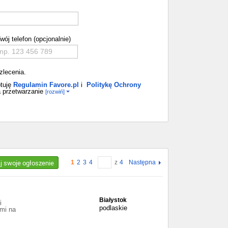
wój telefon (opcjonalnie)
zlecenia.
tuję
Regulamin Favore.pl
i
Politykę Ochrony
 przetwarzanie
[rozwiń]
aj swoje ogłoszenie
1
2
3
4
z
4
Następna
Białystok
i
podlaskie
mi na