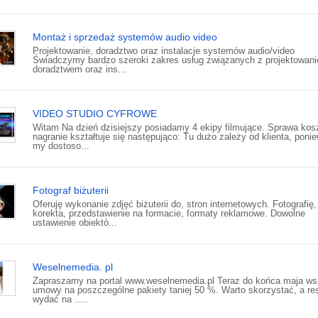
Montaż i sprzedaż systemów audio video
Projektowanie, doradztwo oraz instalacje systemów audio/video
Świadczymy bardzo szeroki zakres usług związanych z projektowan
doradztwem oraz ins...
VIDEO STUDIO CYFROWE
Witam Na dzień dzisiejszy posiadamy 4 ekipy filmujące. Sprawa kos
nagranie kształtuje się następująco: Tu dużo zależy od klienta, poni
my dostoso...
Fotograf biżuterii
Oferuję wykonanie zdjęć biżuterii do, stron internetowych. Fotografię,
korekta, przedstawienie na formacie, formaty reklamowe. Dowolne
ustawienie obiektó...
Weselnemedia. pl
Zapraszamy na portal www.weselnemedia.pl Teraz do końca maja ws
umowy na poszczególne pakiety taniej 50 %. Warto skorzystać, a re
wydać na .....