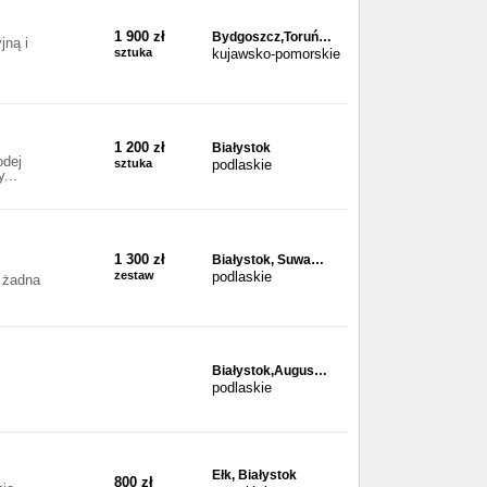
1 900 zł
Bydgoszcz,Toruń…
ną i
sztuka
kujawsko-pomorskie
1 200 zł
Białystok
odej
sztuka
podlaskie
...
1 300 zł
Białystok, Suwa…
zestaw
podlaskie
 żadna
Białystok,Augus…
podlaskie
Ełk, Białystok
800 zł