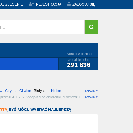
AJ ZLECENIE
REJESTRACJA
ZALOGUJ SIĘ
Favore.pl w liczbach
aktualnie usług
291 836
ów
Gdynia
Gliwice
Białystok
Kielce
rozwiń
zęt AGD i RTV. Specjaliści od elektroniki, automatyki i
rozwiń
RTY
, BYŚ MÓGŁ WYBRAĆ NAJLEPSZĄ