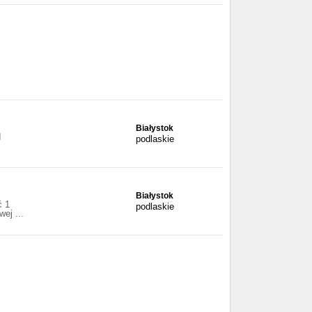
Białystok
I
podlaskie
Białystok
ć 1
podlaskie
ej ...