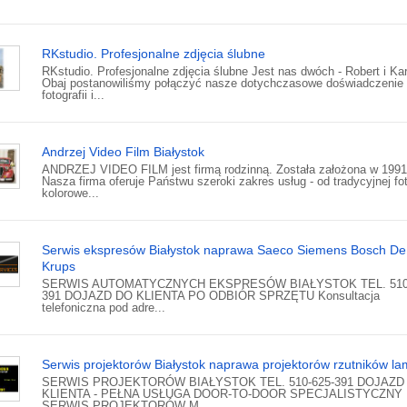
RKstudio. Profesjonalne zdjęcia ślubne
RKstudio. Profesjonalne zdjęcia ślubne Jest nas dwóch - Robert i Kar
Obaj postanowiliśmy połączyć nasze dotychczasowe doświadczenie
fotografii i...
Andrzej Video Film Białystok
ANDRZEJ VIDEO FILM jest firmą rodzinną. Została założona w 1991
Nasza firma oferuje Państwu szeroki zakres usług - od tradycyjnej fot
kolorowe...
Serwis ekspresów Białystok naprawa Saeco Siemens Bosch De
Krups
SERWIS AUTOMATYCZNYCH EKSPRESÓW BIAŁYSTOK TEL. 510-
391 DOJAZD DO KLIENTA PO ODBIÓR SPRZĘTU Konsultacja
telefoniczna pod adre...
Serwis projektorów Białystok naprawa projektorów rzutników l
SERWIS PROJEKTORÓW BIAŁYSTOK TEL. 510-625-391 DOJAZD
KLIENTA - PEŁNA USŁUGA DOOR-TO-DOOR SPECJALISTYCZNY
SERWIS PROJEKTORÓW M...