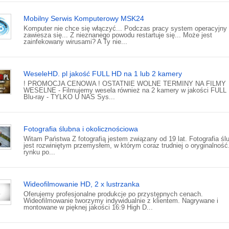
Mobilny Serwis Komputerowy MSK24
Komputer nie chce się włączyć... Podczas pracy system operacyjny
zawiesza się... Z nieznanego powodu restartuje się... Może jest
zainfekowany wirusami? A Ty nie...
WeseleHD. pl jakość FULL HD na 1 lub 2 kamery
! PROMOCJA CENOWA ! OSTATNIE WOLNE TERMINY NA FILMY
WESELNE - Filmujemy wesela również na 2 kamery w jakości FULL
Blu-ray - TYLKO U NAS Sys...
Fotografia ślubna i okolicznościowa
Witam Państwa Z fotografią jestem związany od 19 lat. Fotografia śl
jest rozwiniętym przemysłem, w którym coraz trudniej o oryginalność
rynku po...
Wideofilmowanie HD, 2 x lustrzanka
Oferujemy profesjonalne produkcje po przystępnych cenach.
Wideofilmowanie tworzymy indywidualnie z klientem. Nagrywane i
montowane w pięknej jakości 16:9 High D...