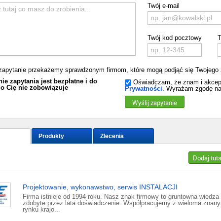
Twój e-mail
Twój kod pocztowy
T
zapytanie przekażemy sprawdzonym firmom, które mogą podjąć się Twojego 
ie zapytania jest bezpłatne i do
Oświadczam, że znam i akcep
o Cię nie zobowiązuje
Prywatności
. Wyrażam zgodę na
Wyślij zapytanie
Produkty
Zlecenia
Dodaj tut
Projektowanie, wykonawstwo, serwis INSTALACJI
Firma istnieje od 1994 roku. Nasz znak firmowy to gruntowna wiedza 
zdobyte przez lata doświadczenie. Współpracujemy z wieloma znany
rynku krajo...