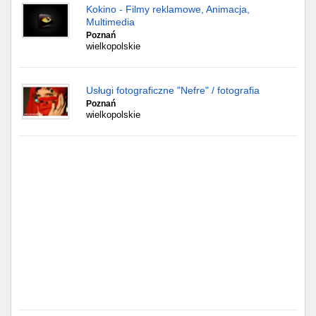
Częstochowa
Kokino - Filmy reklamowe, Animacja,
Multimedia
Toruń
Poznań
wielkopolskie
Olsztyn
Usługi fotograficzne "Nefre" / fotografia
Sosnowiec
Poznań
wielkopolskie
Opole
Tarnów
Radom
Bytom
Tychy