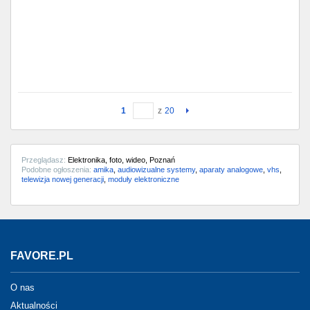
1
z
20
Przeglądasz:
Elektronika, foto, wideo, Poznań
Podobne ogłoszenia:
amika
,
audiowizualne systemy
,
aparaty analogowe
,
vhs
,
telewizja nowej generacji
,
moduły elektroniczne
FAVORE.PL
O nas
Aktualności