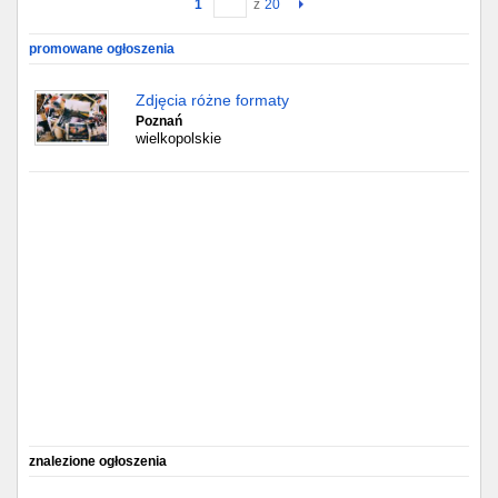
1
z
20
Gdańsk
promowane ogłoszenia
Chorzów
Zdjęcia różne formaty
Poznań
wielkopolskie
Lublin
Bydgoszcz
Rzeszów
Gdynia
Gliwice
Białystok
Kielce
znalezione ogłoszenia