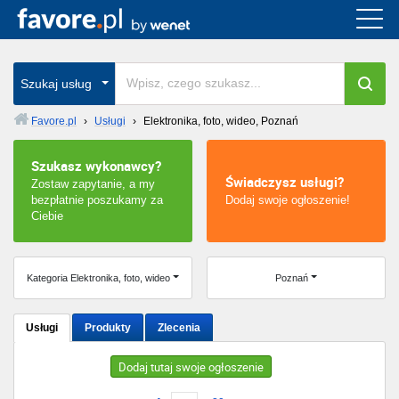
Cała Polska
wszystkie w całym kraju
Szukaj usług
Favore.pl
›
Usługi
›
Elektronika, foto, wideo, Poznań
Warszawa
Szukasz wykonawcy?
Świadczysz usługi?
Zostaw zapytanie, a my
Wrocław
bezpłatnie poszukamy za
Dodaj swoje ogłoszenie!
Ciebie
Kraków
Poznań
Kategoria Elektronika, foto, wideo
Poznań
Łódź
Usługi
Produkty
Zlecenia
Katowice
Dodaj tutaj swoje ogłoszenie
Szczecin