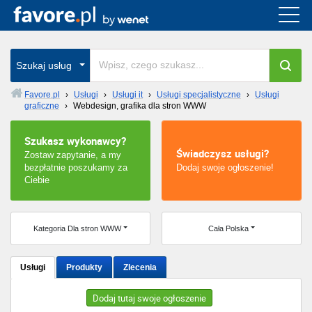
Cała Polska
wszystkie w całym kraju
Szukaj usług
Favore.pl
›
Usługi
›
Usługi it
›
Usługi specjalistyczne
›
Usługi
graficzne
›
Webdesign, grafika dla stron WWW
Warszawa
Szukasz wykonawcy?
Wrocław
Świadczysz usługi?
Zostaw zapytanie, a my
bezpłatnie poszukamy za
Dodaj swoje ogłoszenie!
Kraków
Ciebie
Poznań
Kategoria Dla stron WWW
Cała Polska
Łódź
Usługi
Produkty
Zlecenia
Katowice
Dodaj tutaj swoje ogłoszenie
Szczecin