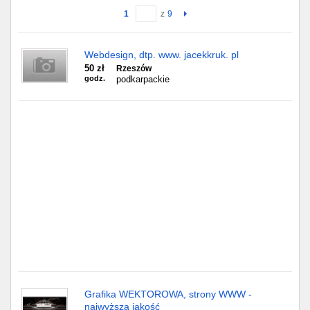
1
z
9
Gdańsk
Webdesign, dtp. www. jacekkruk. pl
Chorzów
50 zł
Rzeszów
godz.
podkarpackie
Lublin
Bydgoszcz
Rzeszów
Gdynia
Gliwice
Białystok
Kielce
Grafika WEKTOROWA, strony WWW -
najwyższa jakość