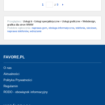
1
z
9
Przeglądasz:
Usługi it › Usługi specjalistyczne › Usługi graficzne › Webdesign,
grafika dla stron WWW
Podobne ogłoszenia:
naprawa gsm
,
obsługa informatyczna
,
telefonia
,
sieciowe
,
naprawa telefonów
,
wdrażanie
FAVORE.PL
O nas
Aktualności
Polityka Prywatności
Regulamin
RODO - obowiązek informacyjny