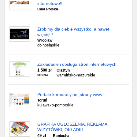
internetowe!!
Cała Polska
Zrobimy dla ciebie wszystko, a nawet
więcej!!!
Wrocław
dolnośląskie
Zakładanie i obsługa stron internetowych
1 500 zł
Olsztyn
strona
warmińsko-mazurskie
Portale korporacyjne_strony www
Toruń
kujawsko-pomorskie
GRAFIKA OGŁOSZENIA, REKLAMA,
WIZYTÓWKI, OKŁADKI
49 zł
Baniocha