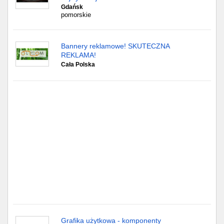
Częstochowa
Gdańsk
pomorskie
Toruń
Bannery reklamowe! SKUTECZNA
Olsztyn
REKLAMA!
Cała Polska
Sosnowiec
Opole
Tarnów
Radom
Bytom
Tychy
Grafika użytkowa - komponenty