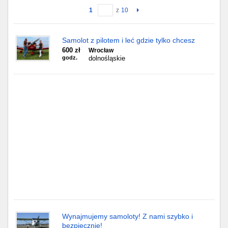
1
z
10
Gdańsk
Samolot z pilotem i leć gdzie tylko chcesz
Chorzów
600 zł
Wrocław
godz.
dolnośląskie
Lublin
Bydgoszcz
Rzeszów
Gdynia
Gliwice
Białystok
Kielce
Wynajmujemy samoloty! Z nami szybko i
bezpiecznie!