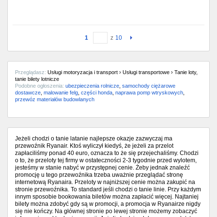
1
z
10
Przeglądasz:
Usługi motoryzacja i transport › Usługi transportowe › Tanie loty,
tanie bilety lotnicze
Podobne ogłoszenia:
ubezpieczenia rolnicze
,
samochody ciężarowe
dostawcze
,
malowanie felg
,
części honda
,
naprawa pomp wtryskowych
,
przewóz materiałów budowlanych
Jeżeli chodzi o tanie latanie najlepsze okazje zazwyczaj ma
przewoźnik Ryanair. Ktoś wyliczył kiedyś, że jeżeli za przelot
zapłaciliśmy ponad 40 euro, oznacza to że się przejechaliśmy. Chodzi
o to, że przeloty tej firmy w ostateczności 2-3 tygodnie przed wylotem,
jesteśmy w stanie nabyć w przystępnej cenie. Żeby jednak znaleźć
promocję u tego przewoźnika trzeba uważnie przeglądać stronę
internetową Ryanaira. Przeloty w najniższej cenie można zakupić na
stronie przewoźnika. To standard jeśli chodzi o tanie linie. Przy każdym
innym sposobie bookowania biletów można zapłacić więcej. Najtaniej
bilety można zdobyć gdy są w promocji, a promocja w Ryanairze nigdy
się nie kończy. Na głównej stronie po lewej stronie możemy zobaczyć