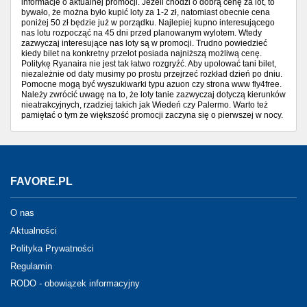
informacje o aktualnej promocji. Jeżeli chodzi o dobrą cenę za lot, to
bywało, że można było kupić loty za 1-2 zł, natomiast obecnie cena
poniżej 50 zł będzie już w porządku. Najlepiej kupno interesującego
nas lotu rozpocząć na 45 dni przed planowanym wylotem. Wtedy
zazwyczaj interesujące nas loty są w promocji. Trudno powiedzieć
kiedy bilet na konkretny przelot posiada najniższą możliwą cenę.
Politykę Ryanaira nie jest tak łatwo rozgryźć. Aby upolować tani bilet,
niezależnie od daty musimy po prostu przejrzeć rozkład dzień po dniu.
Pomocne mogą być wyszukiwarki typu azuon czy strona www fly4free.
Należy zwrócić uwagę na to, że loty tanie zazwyczaj dotyczą kierunków
nieatrakcyjnych, rzadziej takich jak Wiedeń czy Palermo. Warto też
pamiętać o tym że większość promocji zaczyna się o pierwszej w nocy.
FAVORE.PL
O nas
Aktualności
Polityka Prywatności
Regulamin
RODO - obowiązek informacyjny