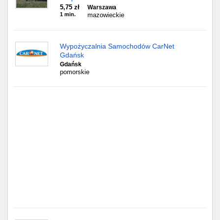
Częstochowa
5,75 zł
Warszawa
1 min.
mazowieckie
Toruń
Wypożyczalnia Samochodów CarNet
Olsztyn
Gdańsk
Gdańsk
Sosnowiec
pomorskie
Opole
Tarnów
Radom
Bytom
Tychy