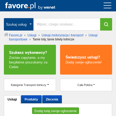
Cała Polska
wszystkie w całym kraju
Szukaj usług
Favore.pl
›
Usługi
›
Usługi motoryzacja i transport
›
Usługi
transportowe
›
Tanie loty, tanie bilety lotnicze
Warszawa
Szukasz wykonawcy?
Wrocław
Świadczysz usługi?
Zostaw zapytanie, a my
bezpłatnie poszukamy za
Dodaj swoje ogłoszenie!
Kraków
Ciebie
Poznań
Kategoria Transport lotniczy
Cała Polska
Łódź
Usługi
Produkty
Zlecenia
Katowice
Dodaj tutaj swoje ogłoszenie
Szczecin