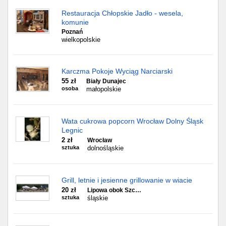
Restauracja Chłopskie Jadło - wesela,
komunie
Poznań
wielkopolskie
Karczma Pokoje Wyciąg Narciarski
55 zł
Biały Dunajec
osoba
małopolskie
Wata cukrowa popcorn Wrocław Dolny Śląsk
Legnic
2 zł
Wrocław
sztuka
dolnośląskie
Grill, letnie i jesienne grillowanie w wiacie
20 zł
Lipowa obok Szc…
sztuka
śląskie