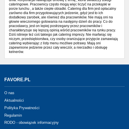
dnia. Korporacja nawiązuje umowę z firmą , która świadczy usługi
cateringowe. Pracownicy często mogą więc liczyć na przekąski w
porze lunchu , a także ciepłe obiadki. Catering dla firm jest opłacalny
zarówno dla firm przygotowujących jedzenie, gdyż jest to ich
dodatkowy zarobek, ale również dla pracowników. Nie mają oni na
głowie wieczornego gotowania na następny dzień do pracy. Co do
pracodawcy, jest on lepiej postrzegany przez pracowników i
charakteryzuje się lepszą opinią wśród pracowników na rynku pracy.
Dziś istnieje też coś takiego jak catering imprezy. Nie martwiąc się
niczym, przedsiębiorstwa, czy osoby oranizujące przyjęcie zamawiają
catering wybierając z listy menu możliwe potrawy. Mają oni
zapewnione jedzenie przez cały wieczór, a nierzadko i obsługę
kelnerów.
FAVORE.PL
O nas
Aktualności
Polityka Prywatności
Regulamin
RODO - obowiązek informacyjny