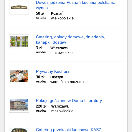
Dowóz jedzenia Poznań kuchnia polska na
wynos
50 zł
Poznań
sztuka
wielkopolskie
Catering, obiady domowe, śniadania,
kanapki, dostaw
3 zł
Warszawa
osoba
mazowieckie
Prywatny Kucharz
30 zł
Olsztyn
osoba
warmińsko-mazurskie
Pokoje gościnne w Domu Literatury
220 zł
Warszawa
osoba
mazowieckie
Catering przekąski lunchowe KASZI -