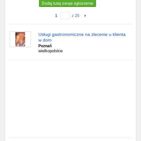
Dodaj tutaj swoje ogłoszenie
Gdańsk
1
z
25
Chorzów
Usługi gastronomiczne na zlecenie u klienta
w dom
Lublin
Poznań
wielkopolskie
Bydgoszcz
Rzeszów
Gdynia
Gliwice
Białystok
Kielce