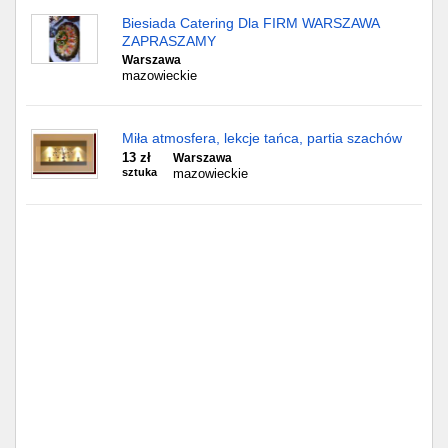
Częstochowa
Biesiada Catering Dla FIRM WARSZAWA
ZAPRASZAMY
Toruń
Warszawa
mazowieckie
Olsztyn
Miła atmosfera, lekcje tańca, partia szachów
Sosnowiec
13 zł
Warszawa
sztuka
mazowieckie
Opole
Tarnów
Radom
Bytom
Tychy