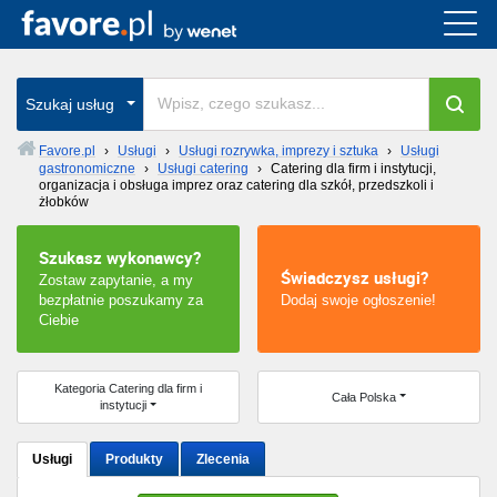
Cała Polska
wszystkie w całym kraju
Szukaj usług
Favore.pl
›
Usługi
›
Usługi rozrywka, imprezy i sztuka
›
Usługi
gastronomiczne
›
Usługi catering
›
Catering dla firm i instytucji,
Warszawa
organizacja i obsługa imprez oraz catering dla szkół, przedszkoli i
żłobków
Wrocław
Szukasz wykonawcy?
Świadczysz usługi?
Zostaw zapytanie, a my
Kraków
bezpłatnie poszukamy za
Dodaj swoje ogłoszenie!
Ciebie
Poznań
Łódź
Kategoria Catering dla firm i
Cała Polska
instytucji
Katowice
Usługi
Produkty
Zlecenia
Szczecin