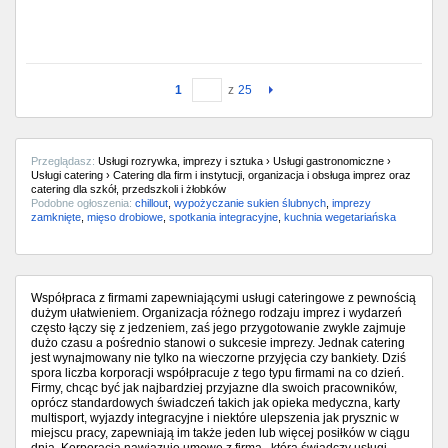
1
z
25
Przeglądasz:
Usługi rozrywka, imprezy i sztuka › Usługi gastronomiczne ›
Usługi catering › Catering dla firm i instytucji, organizacja i obsługa imprez oraz
catering dla szkół, przedszkoli i żłobków
Podobne ogłoszenia:
chillout
,
wypożyczanie sukien ślubnych
,
imprezy
zamknięte
,
mięso drobiowe
,
spotkania integracyjne
,
kuchnia wegetariańska
Współpraca z firmami zapewniającymi usługi cateringowe z pewnością
dużym ułatwieniem. Organizacja różnego rodzaju imprez i wydarzeń
często łączy się z jedzeniem, zaś jego przygotowanie zwykle zajmuje
dużo czasu a pośrednio stanowi o sukcesie imprezy. Jednak catering
jest wynajmowany nie tylko na wieczorne przyjęcia czy bankiety. Dziś
spora liczba korporacji współpracuje z tego typu firmami na co dzień.
Firmy, chcąc być jak najbardziej przyjazne dla swoich pracowników,
oprócz standardowych świadczeń takich jak opieka medyczna, karty
multisport, wyjazdy integracyjne i niektóre ulepszenia jak prysznic w
miejscu pracy, zapewniają im także jeden lub więcej posiłków w ciągu