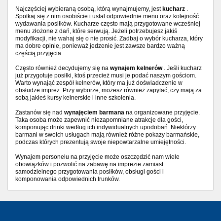
Najczęściej wybieraną osobą, którą wynajmujemy, jest
kucharz
.
Spotkaj się z nim osobiście i ustal odpowiednie menu oraz kolejność
wydawania posiłków. Kucharze często mają przygotowane wcześniej
menu złożone z dań, które serwują. Jeżeli potrzebujesz jakiś
modyfikacji, nie wahaj się o nie prosić. Zadbaj o wybór kucharza, który
ma dobre opinie, ponieważ jedzenie jest zawsze bardzo ważną
częścią przyjęcia.
Często również decydujemy się na
wynajem kelnerów
. Jeśli kucharz
już przygotuje posiłki, ktoś przecież musi je podać naszym gościom.
Warto wynająć zespół kelnerów, który ma już doświadczenie w
obsłudze imprez. Przy wyborze, możesz również zapytać, czy mają za
sobą jakieś kursy kelnerskie i inne szkolenia.
Zastanów się nad
wynajęciem barmana
na organizowane przyjęcie.
Taka osoba może zapewnić niezapomniane atrakcje dla gości,
komponując drinki według ich indywidualnych upodobań. Niektórzy
barmani w swoich usługach mają również różne pokazy barmańskie,
podczas których prezentują swoje niepowtarzalne umiejętności.
Wynajem personelu na przyjęcie może oszczędzić nam wiele
obowiązków i pozwolić na zabawę na imprezie zamiast
samodzielnego przygotowania posiłków, obsługi gości i
komponowania odpowiednich trunków.