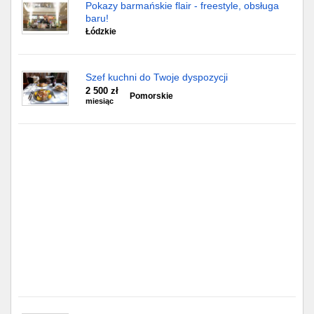
Częstochowa
Pokazy barmańskie flair - freestyle, obsługa
baru!
Łódzkie
Toruń
Olsztyn
Szef kuchni do Twoje dyspozycji
2 500 zł
Pomorskie
Sosnowiec
miesiąc
Opole
Tarnów
Radom
Bytom
Tychy