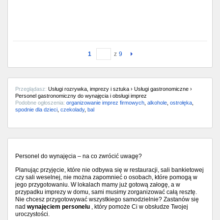
1
z
9
Przeglądasz:
Usługi rozrywka, imprezy i sztuka › Usługi gastronomiczne ›
Personel gastronomiczny do wynajęcia i obsługi imprez
Podobne ogłoszenia:
organizowanie imprez firmowych
,
alkohole
,
ostrołęka
,
spodnie dla dzieci
,
czekolady
,
bal
Personel do wynajęcia – na co zwrócić uwagę?
Planując przyjęcie, które nie odbywa się w restauracji, sali bankietowej
czy sali weselnej, nie można zapomnieć o osobach, które pomogą w
jego przygotowaniu. W lokalach mamy już gotową załogę, a w
przypadku imprezy w domu, sami musimy zorganizować całą resztę.
Nie chcesz przygotowywać wszystkiego samodzielnie? Zastanów się
nad
wynajęciem personelu
, który pomoże Ci w obsłudze Twojej
uroczystości.