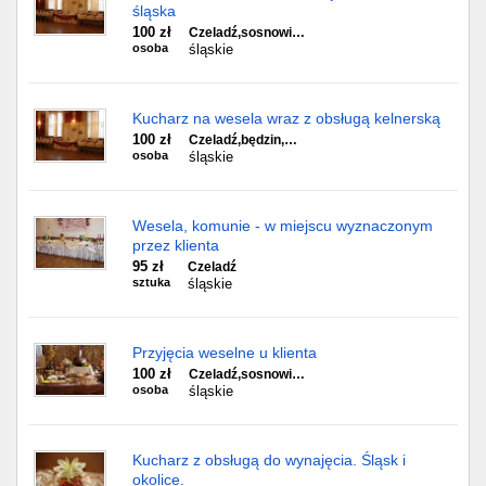
śląska
100 zł
Czeladź,sosnowi…
osoba
śląskie
Kucharz na wesela wraz z obsługą kelnerską
100 zł
Czeladź,będzin,…
osoba
śląskie
Wesela, komunie - w miejscu wyznaczonym
przez klienta
95 zł
Czeladź
sztuka
śląskie
Przyjęcia weselne u klienta
100 zł
Czeladź,sosnowi…
osoba
śląskie
Kucharz z obsługą do wynajęcia. Śląsk i
okolice.