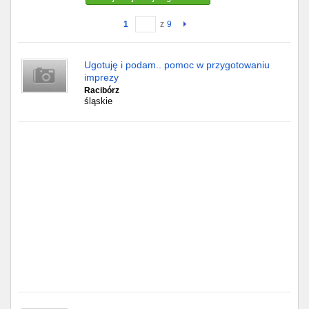
1
z
9
Gdańsk
Chorzów
Ugotuję i podam.. pomoc w przygotowaniu
imprezy
Lublin
Racibórz
śląskie
Bydgoszcz
Rzeszów
Gdynia
Gliwice
Białystok
Kielce