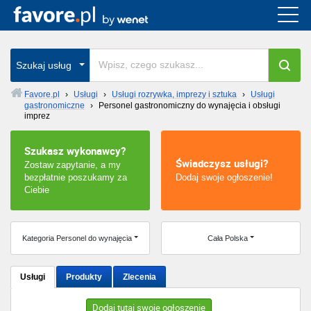
Cała Polska
wszystkie w całym kraju
Szukaj usług
Favore.pl
›
Usługi
›
Usługi rozrywka, imprezy i sztuka
›
Usługi
gastronomiczne
›
Personel gastronomiczny do wynajęcia i obsługi
Warszawa
imprez
Wrocław
Szukasz wykonawcy?
Świadczysz usługi?
Zostaw zapytanie, a my
Kraków
bezpłatnie poszukamy za
Dodaj swoje ogłoszenie!
Ciebie
Poznań
Kategoria Personel do wynajęcia
Cała Polska
Łódź
Katowice
Usługi
Produkty
Zlecenia
Szczecin
Dodaj tutaj swoje ogłoszenie