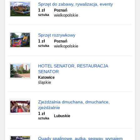
Sprzęt do zabawy, rywalizacja, eventy
1 zł
Poznań
sztuka
wielkopolskie
Sprzęt rozrywkowy
1 zł
Poznań
sztuka
wielkopolskie
HOTEL SENATOR, RESTAURACJA
SENATOR
Katowice
śląskie
Zjeżdżalnia dmuchana, dmuchańce,
zjeżdżalnie
1 zł
Lubuskie
sztuka
Quady spalinowe, autka, segway, wynajem