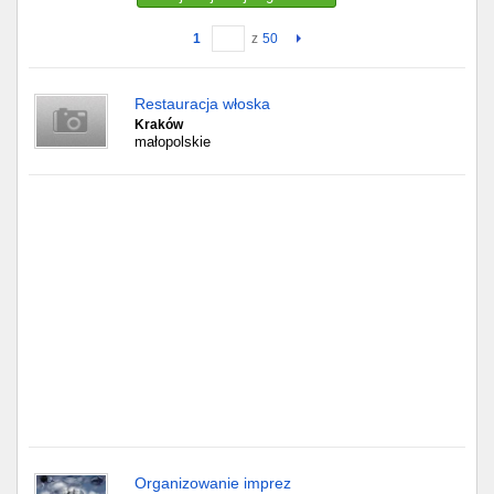
1
z
50
Gdańsk
Chorzów
Restauracja włoska
Kraków
małopolskie
Lublin
Bydgoszcz
Rzeszów
Gdynia
Gliwice
Białystok
Kielce
Organizowanie imprez