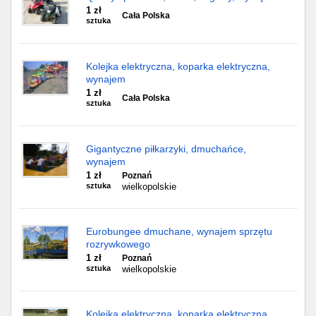
1 zł
Cała Polska
sztuka
Kolejka elektryczna, koparka elektryczna,
wynajem
1 zł
Cała Polska
sztuka
Gigantyczne piłkarzyki, dmuchańce,
wynajem
1 zł
Poznań
sztuka
wielkopolskie
Eurobungee dmuchane, wynajem sprzętu
rozrywkowego
1 zł
Poznań
sztuka
wielkopolskie
Kolejka elektryczna, koparka elektryczna