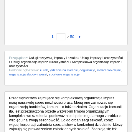
1
z
50
Przeglądasz:
Usługi rozrywka, imprezy i sztuka › Usługi imprezy i uroczystości
› Usługi organizacja imprez i uroczystości › Kompleksowa organizacja imprez i
uroczystości
Podobne ogłoszenia:
żurek
,
jedzenie na mieście
,
degustacje
,
malarstwo olejne
,
organizacja ślubów i wesel
,
sportowe organizacje
Przedsiębiorstwa zajmujące się kompleksową organizacją imprez
mają naprawdę sporo możliwości pracy. Mogą one zajmować się
organizacją bankietów, komunii , a także szkoleń. Organizacja komunii
itp. jest przeznaczona przede wszystkim firmom organizującym
kompleksowe szkolenia, ponieważ nie daje im regularnego zarobku ze
względu na swoją sezonowość. Co do organizacji szkoleń, coraz
więcej korporacji zatrudnia specjalistów w konkretnej dziedzinie, którzy
zajmują się prowadzeniem całodziennych szkoleń. Zdarzają się też