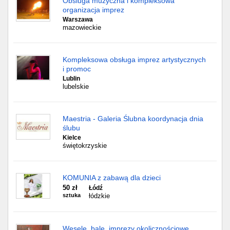
Obsluga muzyczna i kompleksowa
organizacja imprez
Warszawa
mazowieckie
Kompleksowa obsługa imprez artystycznych
i promoc
Lublin
lubelskie
Maestria - Galeria Ślubna koordynacja dnia
ślubu
Kielce
świętokrzyskie
KOMUNIA z zabawą dla dzieci
50 zł
Łódź
sztuka
łódzkie
Wesele, bale, imprezy okolicznościowe.