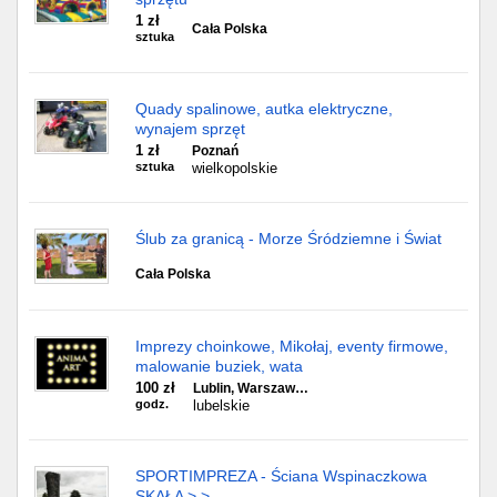
1 zł
Cała Polska
sztuka
Quady spalinowe, autka elektryczne,
wynajem sprzęt
1 zł
Poznań
sztuka
wielkopolskie
Ślub za granicą - Morze Śródziemne i Świat
Cała Polska
Imprezy choinkowe, Mikołaj, eventy firmowe,
malowanie buziek, wata
100 zł
Lublin, Warszaw…
godz.
lubelskie
SPORTIMPREZA - Ściana Wspinaczkowa
SKAŁA > >