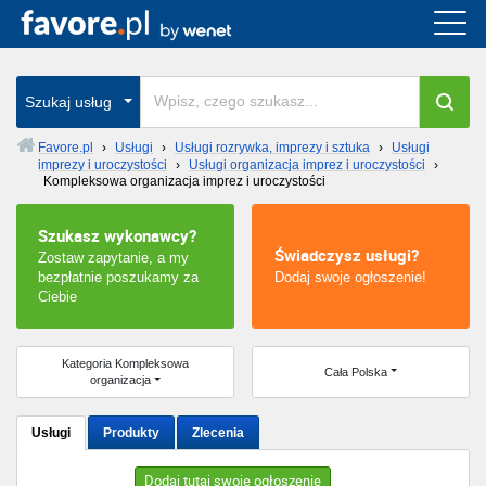
Cała Polska
wszystkie w całym kraju
Szukaj usług
Favore.pl
›
Usługi
›
Usługi rozrywka, imprezy i sztuka
›
Usługi
imprezy i uroczystości
›
Usługi organizacja imprez i uroczystości
›
Warszawa
Kompleksowa organizacja imprez i uroczystości
Wrocław
Szukasz wykonawcy?
Świadczysz usługi?
Zostaw zapytanie, a my
Kraków
bezpłatnie poszukamy za
Dodaj swoje ogłoszenie!
Ciebie
Poznań
Kategoria Kompleksowa
Cała Polska
Łódź
organizacja
Katowice
Usługi
Produkty
Zlecenia
Szczecin
Dodaj tutaj swoje ogłoszenie