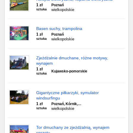
1 zł
Poznań
sztuka
wielkopolskie
Basen suchy, trampolina
1 zł
Poznań
sztuka
wielkopolskie
Zjeżdżalnie dmuchane, różne motywy,
wynajem
1 zł
Kujawsko-pomorskie
sztuka
Gigantyczne piłkarzyki, symulator
windsurfingu
1 zł
Poznań, Kórnik,…
sztuka
wielkopolskie
Tor dmuchany ze zjeżdżalnią, wynajem
sprzętu