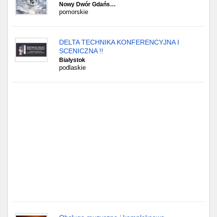
Częstochowa
Nowy Dwór Gdańs…
pomorskie
Toruń
DELTA TECHNIKA KONFERENCYJNA I
Olsztyn
SCENICZNA !!
Białystok
podlaskie
Sosnowiec
Opole
Tarnów
Radom
Bytom
Tychy