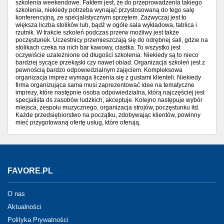
szkolenia weekendowe. Faktem jest, że do przeprowadzenia takiego
szkolenia, niekiedy potrzeba wynająć przystosowaną do tego salę
konferencyjną, ze specjalistycznym sprzętem. Zazwyczaj jest to
większa liczba stolików lub, bądź w ogóle sala wykładowa, tablica i
rzutnik. W trakcie szkoleń podczas przerw możliwy jest także
poczęstunek. Uczestnicy przemieszczają się do odrębnej sali, gdzie na
stolikach czeka na nich bar kawowy, ciastka. To wszystko jest
oczywiście uzależnione od długości szkolenia. Niekiedy są to nieco
bardziej sycące przekąski czy nawet obiad. Organizacja szkoleń jest z
pewnością bardzo odpowiedzialnym zajęciem. Kompleksowa
organizacja imprez wymaga liczenia się z gustami klienteli. Niekiedy
firma organizująca sama musi zaprezentować idee na tematyczne
imprezy, które następnie osoba odpowiedzialna, którą najczęściej jest
specjalista ds zasobów ludzkich, akceptuje. Kolejno następuje wybór
miejsca, zespołu muzycznego, organizacja strojów, poczęstunku itd.
Każde przedsiębiorstwo na początku, zdobywając klientów, powinny
mieć przygotowaną ofertę usług, które oferują.
FAVORE.PL
O nas
Aktualności
Polityka Prywatności