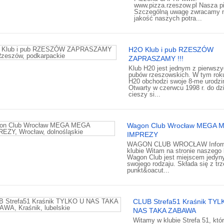
www.pizza.rzeszow.pl Nasza pi
Szczególną uwagę zwracamy 
jakość naszych potra...
H2O Klub i pub RZESZÓW
ZAPRASZAMY !!!
Klub H20 jest jednym z pierwsz
pubów rzeszowskich. W tym rok
H20 obchodzi swoje 8-me urodzi
Otwarty w czerwcu 1998 r. do dz
cieszy si...
Wagon Club Wrocław MEGA 
IMPREZY
WAGON CLUB WROCŁAW Inform
klubie Witam na stronie naszego 
Wagon Club jest miejscem jedy
swojego rodzaju. Składa się z tr
punkt&oacut...
CLUB Strefa51 Kraśnik TYL
NAS TAKA ZABAWA
Witamy w klubie Strefa 51, któ