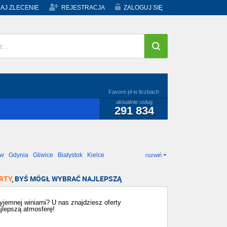
AJ ZLECENIE
REJESTRACJA
ZALOGUJ SIĘ
Favore.pl w liczbach
aktualnie usług
291 834
ów
Gdynia
Gliwice
Białystok
Kielce
rozwiń
RTY
, BYŚ MÓGŁ WYBRAĆ NAJLEPSZĄ
jemnej winiarni? U nas znajdziesz oferty
ajlepszą atmosferę!