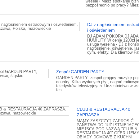
wesele? Masz spotkanie biz
bezpośrednio po pracy? Miesz
DJ z nagłośnieniem estr
i oświetleniem
DJ ADAM POKORA DJ AD
HUMILITY W cenie 1200zł je
usługa weselna - DJ z konso
nagłośnienie, oświetlenie, la
dym, efekty. Dla klientów Fav
Zespół GARDEN PARTY
GARDEN PARTY -zespół grający muzykę pop 
country. Kilka wydanych płyt, nagrań radiowyc
teledysków telewizyjnych. Uczestnictwo w wie
fes...
CLUB & RESTAURACJA 40
ZAPRASZA
MAMY ZASZCZYT ZAPROSIĆ
PAŃSTWA DO JUŻ ISTNIEJĄCE
MIEJSCA POD NAZWĄ "CLUB &
RESTAURACJA 40" OFERUJEM
OBIADY DOMOWE Z KUCHNI