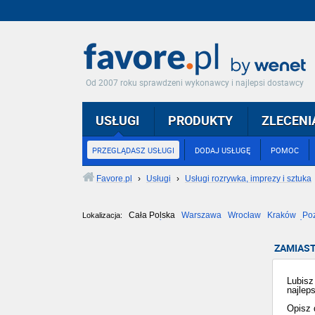
Od 2007 roku sprawdzeni wykonawcy i najlepsi dostawcy
USŁUGI
PRODUKTY
ZLECENI
PRZEGLĄDASZ USŁUGI
DODAJ USŁUGĘ
POMOC
Favore.pl
›
Usługi
›
Usługi rozrywka, imprezy i sztuka
Cała Polska
Warszawa
Wrocław
Kraków
Po
Lokalizacja:
Częstochowa
Toruń
Olsztyn
Sosnowiec
Opole
Tarnów
ZAMIAST
Lubisz
najlep
Opisz 