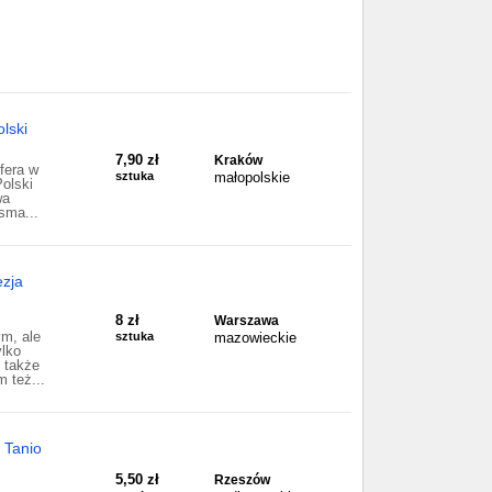
lski
7,90 zł
Kraków
fera w
sztuka
małopolskie
olski
wa
sma...
ezja
8 zł
Warszawa
m, ale
sztuka
mazowieckie
ylko
e także
m też...
 Tanio
5,50 zł
Rzeszów