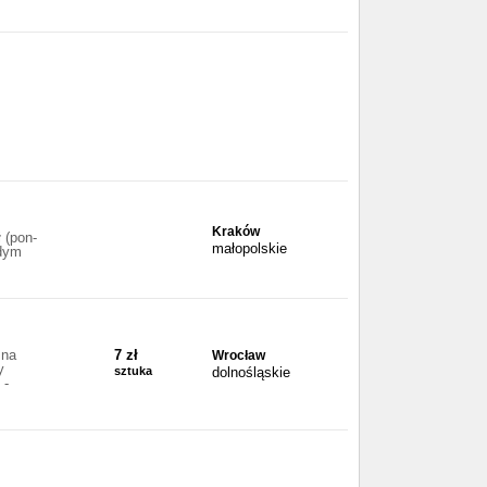
Kraków
 (pon-
małopolskie
żdym
 na
7 zł
Wrocław
y
sztuka
dolnośląskie
 -