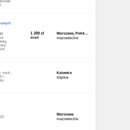
nesowe
...
adowym
1 200 zł
Warszawa, Polsk…
AM
st
dzień
mazowieckie
letą,
sery,
or...
-rock -
Katowice
h i
śląskie
lu
Warszawa
GO
mazowieckie
Y