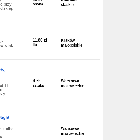
R,
c przy
osoba
śląskie
olskiej,
11,80 zł
Kraków
ie
litr
małopolskie
m Mini-
dy,
4 zł
Warszawa
od 11
sztuka
mazowieckie
ym
rzy
..
Night
Warszawa
esz albo
mazowieckie
a