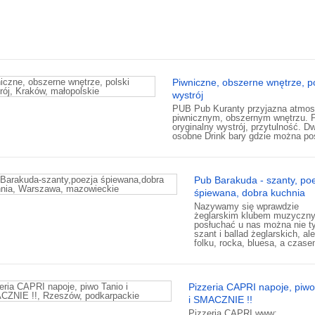
Piwniczne, obszerne wnętrze, po
wystrój
PUB Pub Kuranty przyjazna atmos
piwnicznym, obszernym wnętrzu. P
oryginalny wystrój, przytulność. D
osobne Drink bary gdzie można po
Pub Barakuda - szanty, po
śpiewana, dobra kuchnia
Nazywamy się wprawdzie
żeglarskim klubem muzyczny
posłuchać u nas można nie t
szant i ballad żeglarskich, al
folku, rocka, bluesa, a czase
Pizzeria CAPRI napoje, piwo
i SMACZNIE !!
Pizzeria CAPRI www: