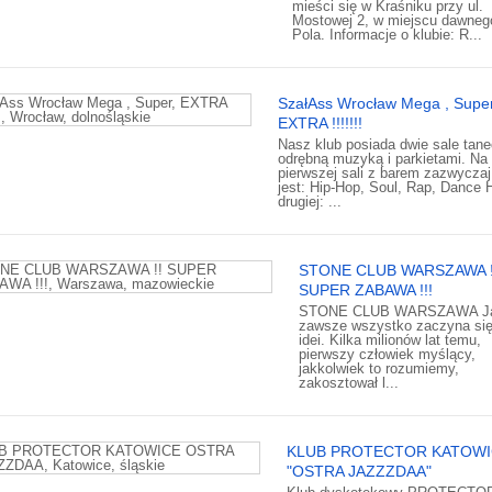
mieści się w Kraśniku przy ul.
Mostowej 2, w miejscu dawneg
Pola. Informacje o klubie: R...
SzałAss Wrocław Mega , Super
EXTRA !!!!!!!
Nasz klub posiada dwie sale tan
odrębną muzyką i parkietami. Na
pierwszej sali z barem zazwyczaj
jest: Hip-Hop, Soul, Rap, Dance H
drugiej: ...
STONE CLUB WARSZAWA !
SUPER ZABAWA !!!
STONE CLUB WARSZAWA J
zawsze wszystko zaczyna się
idei. Kilka milionów lat temu,
pierwszy człowiek myślący,
jakkolwiek to rozumiemy,
zakosztował l...
KLUB PROTECTOR KATOWI
"OSTRA JAZZZDAA"