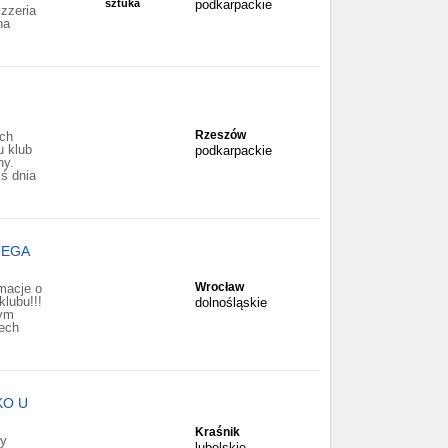
sztuka
podkarpackie
zzeria
na
Rzeszów
ych
u klub
podkarpackie
ny.
iś dnia
MEGA
Wrocław
acje o
klubu!!!
dolnośląskie
nym
zech
KO U
Kraśnik
ry
lubelskie