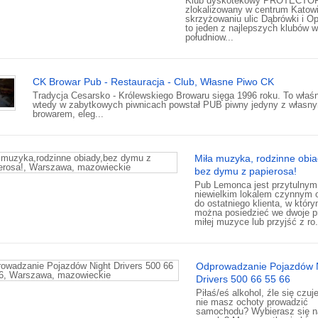
Klub dyskotekowy PROTECTO
zlokalizowany w centrum Katowi
skrzyżowaniu ulic Dąbrówki i Op
to jeden z najlepszych klubów w
południow...
CK Browar Pub - Restauracja - Club, Własne Piwo CK
Tradycja Cesarsko - Królewskiego Browaru sięga 1996 roku. To właśn
wtedy w zabytkowych piwnicach powstał PUB piwny jedyny z własny
browarem, eleg...
Miła muzyka, rodzinne obia
bez dymu z papierosa!
Pub Lemonca jest przytulnym
niewielkim lokalem czynnym 
do ostatniego klienta, w któr
można posiedzieć we dwoje p
miłej muzyce lub przyjść z ro.
Odprowadzanie Pojazdów 
Drivers 500 66 55 66
Piłaś/eś alkohol, źle się czuj
nie masz ochoty prowadzić
samochodu? Wybierasz się n