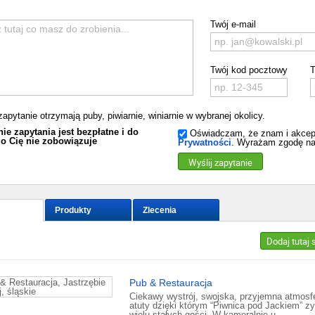
Twój e-mail
Twój kod pocztowy
T
zapytanie otrzymają puby, piwiarnie, winiarnie w wybranej okolicy.
ie zapytania jest bezpłatne i do
Oświadczam, że znam i akcep
o Cię nie zobowiązuje
Prywatności
. Wyrażam zgodę na
Wyślij zapytanie
Produkty
Zlecenia
Dodaj tutaj
Pub & Restauracja
Ciekawy wystrój, swojska, przyjemna atmosfe
atuty dzięki którym “Piwnica pod Jackiem” z
wielu stałych gości. W kameralnie u...