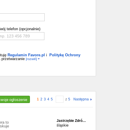
wój telefon (opcjonalnie)
tuję
Regulamin Favore.pl
i
Politykę Ochrony
 przetwarzanie
[rozwiń]
 swoje ogłoszenie
1
2
3
4
5
z
5
Następna
Jastrzębie Zdró…
ra to
śląskie
yskuje