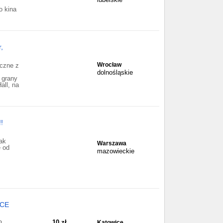
o kina
,
Wrocław
eczne z
dolnośląskie
 grany
all, na
!
ak
Warszawa
 od
mazowieckie
CE
10 zł
Katowice