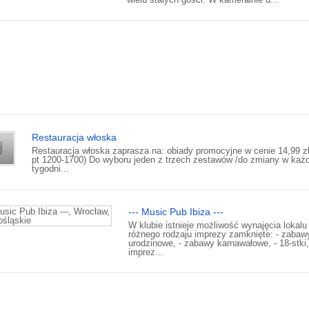
Restauracja włoska
Restauracja włoska zaprasza na: obiady promocyjne w cenie 14,99 zł
pt 1200-1700) Do wyboru jeden z trzech zestawów /do zmiany w ka
tygodni...
--- Music Pub Ibiza ---
W klubie istnieje możliwość wynajęcia lokalu
różnego rodzaju imprezy zamknięte: - zabaw
urodzinowe, - zabawy karnawałowe, - 18-stki,
imprez...