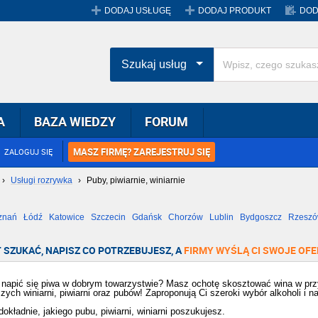
DODAJ USŁUGĘ
DODAJ PRODUKT
DOD
Szukaj usług
A
BAZA WIEDZY
FORUM
MASZ FIRMĘ? ZAREJESTRUJ SIĘ
ZALOGUJ SIĘ
›
Usługi rozrywka
›
Puby, piwiarnie, winiarnie
znań
Łódź
Katowice
Szczecin
Gdańsk
Chorzów
Lublin
Bydgoszcz
Rzesz
Radom
Bytom
Tychy
 SZUKAĆ, NAPISZ CO POTRZEBUJESZ, A
FIRMY WYŚLĄ CI SWOJE OFE
 napić się piwa w dobrym towarzystwie? Masz ochotę skosztować wina w przy
szych winiarni, piwiarni oraz pubów! Zaproponują Ci szeroki wybór alkoholi i n
dokładnie, jakiego pubu, piwiarni, winiarni poszukujesz.