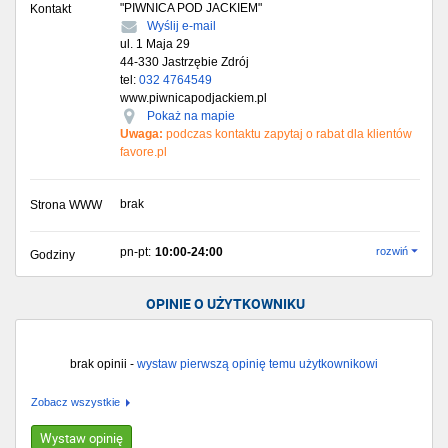
"PIWNICA POD JACKIEM"
Kontakt
Wyślij e-mail
ul. 1 Maja 29
44-330
Jastrzębie Zdrój
tel:
032 4764549
www.piwnicapodjackiem.pl
Pokaż na mapie
Uwaga:
podczas kontaktu zapytaj o rabat dla klientów
favore.pl
brak
Strona WWW
pn-pt:
10:00-24:00
rozwiń
Godziny
OPINIE O UŻYTKOWNIKU
brak opinii -
wystaw pierwszą opinię temu użytkownikowi
Zobacz wszystkie
Wystaw opinię