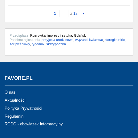
1
z
12
Przeglądasz:
Rozrywka, imprezy i sztuka, Gdańsk
Podobne ogłoszenia:
przyjęcia urodzinowe
,
wiązanki kwiatowe
,
pierogi ruskie
,
ser pleśniowy
,
tygodnik
,
skrzypaczka
FAVORE.PL
O nas
Aktualności
Polityka Prywatności
Regulamin
RODO - obowiązek informacyjny