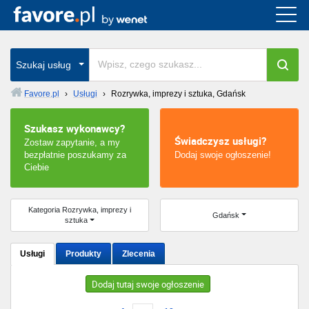
Cała Polska
wszystkie w całym kraju
Szukaj usług
Favore.pl
›
Usługi
›
Rozrywka, imprezy i sztuka, Gdańsk
Warszawa
Szukasz wykonawcy?
Świadczysz usługi?
Zostaw zapytanie, a my
Wrocław
bezpłatnie poszukamy za
Dodaj swoje ogłoszenie!
Ciebie
Kraków
Poznań
Kategoria Rozrywka, imprezy i
Gdańsk
sztuka
Łódź
Usługi
Produkty
Zlecenia
Katowice
Dodaj tutaj swoje ogłoszenie
Szczecin