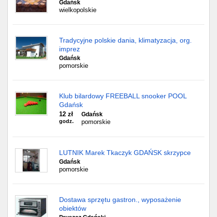
Gdańsk
wielkopolskie
Tradycyjne polskie dania, klimatyzacja, org.
imprez
Gdańsk
pomorskie
Klub bilardowy FREEBALL snooker POOL
Gdańsk
12 zł
Gdańsk
godz.
pomorskie
LUTNIK Marek Tkaczyk GDAŃSK skrzypce
Gdańsk
pomorskie
Dostawa sprzętu gastron., wyposażenie
obiektów