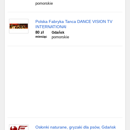
Częstochowa
pomorskie
Toruń
Polska Fabryka Tanca DANCE VISION TV
INTERNATIONAl
Olsztyn
80 zł
Gdańsk
miesiąc
pomorskie
Sosnowiec
Opole
Tarnów
Radom
Bytom
Tychy
Osłonki naturane, gryzaki dla psów, Gdańsk