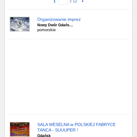
1
z
12
Gdańsk
Organizowanie imprez
Nowy Dwór Gdańs…
Chorzów
pomorskie
Lublin
Bydgoszcz
Rzeszów
Gdynia
Gliwice
Białystok
Kielce
SALA WESELNA w POLSKIEJ FABRYCE
TANCA - SUUUPER !
Gdańsk