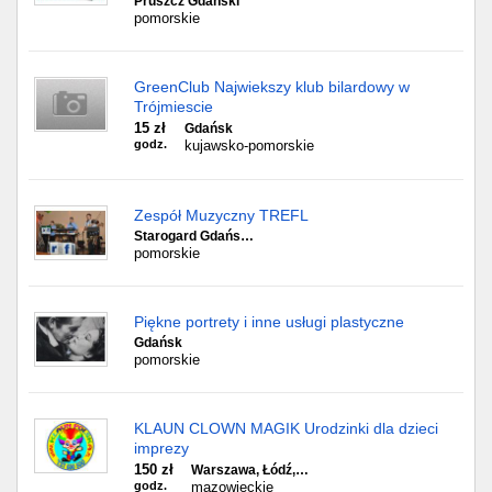
Pruszcz Gdański
pomorskie
GreenClub Najwiekszy klub bilardowy w
Trójmiescie
15 zł
Gdańsk
godz.
kujawsko-pomorskie
Zespół Muzyczny TREFL
Starogard Gdańs…
pomorskie
Piękne portrety i inne usługi plastyczne
Gdańsk
pomorskie
KLAUN CLOWN MAGIK Urodzinki dla dzieci
imprezy
150 zł
Warszawa, Łódź,…
godz.
mazowieckie