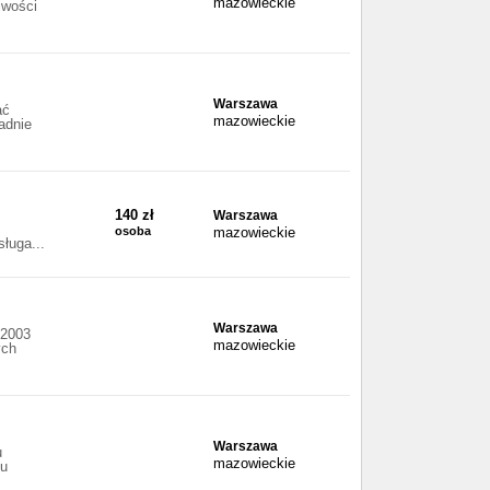
mazowieckie
iwości
Warszawa
ać
mazowieckie
ładnie
140 zł
Warszawa
osoba
mazowieckie
ługa...
Warszawa
 2003
mazowieckie
ych
Warszawa
u
mazowieckie
iu