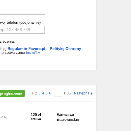
wój telefon (opcjonalnie)
zlecenia.
tuję
Regulamin Favore.pl
i
Politykę Ochrony
 przetwarzanie
[rozwiń]
je ogłoszenie
1
2
3
4
5
6
z
85
Następna
120 zł
Warszawa
ncji i
sztuka
mazowieckie