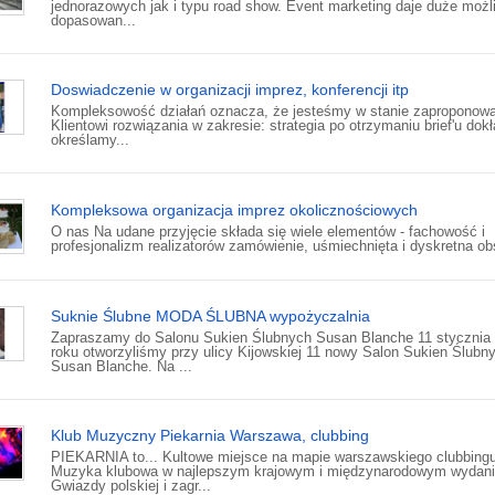
jednorazowych jak i typu road show. Event marketing daje duże możl
dopasowan...
Doswiadczenie w organizacji imprez, konferencji itp
Kompleksowość działań oznacza, że jesteśmy w stanie zaproponow
Klientowi rozwiązania w zakresie: strategia po otrzymaniu brief'u dok
określamy...
Kompleksowa organizacja imprez okolicznościowych
O nas Na udane przyjęcie składa się wiele elementów - fachowość i
profesjonalizm realizatorów zamówienie, uśmiechnięta i dyskretna obs
Suknie Ślubne MODA ŚLUBNA wypożyczalnia
Zapraszamy do Salonu Sukien Ślubnych Susan Blanche 11 stycznia
roku otworzyliśmy przy ulicy Kijowskiej 11 nowy Salon Sukien Ślubn
Susan Blanche. Na ...
Klub Muzyczny Piekarnia Warszawa, clubbing
PIEKARNIA to... Kultowe miejsce na mapie warszawskiego clubbing
Muzyka klubowa w najlepszym krajowym i międzynarodowym wydan
Gwiazdy polskiej i zagr...