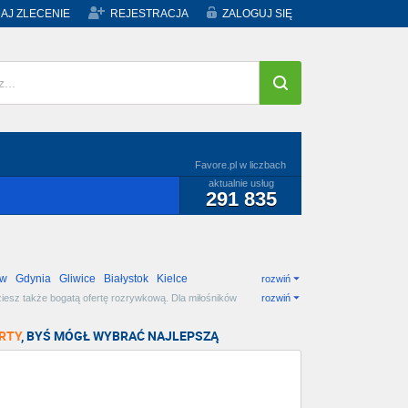
AJ ZLECENIE
REJESTRACJA
ZALOGUJ SIĘ
Favore.pl w liczbach
aktualnie usług
291 835
ów
Gdynia
Gliwice
Białystok
Kielce
rozwiń
dziesz także bogatą ofertę rozrywkową. Dla miłośników
rozwiń
RTY
, BYŚ MÓGŁ WYBRAĆ NAJLEPSZĄ