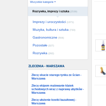
Wszystkie kategorie
Rozrywka, imprezy i sztuka
(2539)
Imprezy i uroczystości
(1371)
Muzyka, kultura i sztuka
(733)
Gastronomiczne
(504)
Pozostałe
(327)
Rozrywka
(262)
ZLECENIA - WARSZAWA
Zlecę skucie starego tynku ze ścian -
Warszawa
Zlecę ekipom malowanie klatek
schodowych wraz z naprawą ubytków -
Warszawa
Zlecę ułożenie kostki bazaltowej -
Warszawa