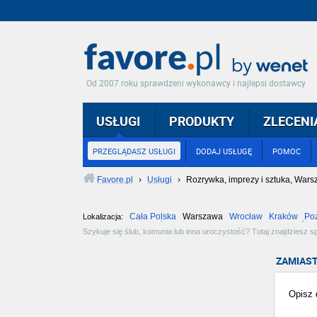
Od 2007 roku sprawdzeni wykonawcy i najlepsi dostawcy
USŁUGI
PRODUKTY
ZLECENI
PRZEGLĄDASZ USŁUGI
DODAJ USŁUGĘ
POMOC
Favore.pl
›
Usługi
›
Rozrywka, imprezy i sztuka, War
Cała Polska
Warszawa
Wrocław
Kraków
Po
Lokalizacja:
Częstochowa
Toruń
Olsztyn
Sosnowiec
Opole
Tarnów
Szykuje się ślub, komunia lub inna uroczystość? Tutaj znajdziesz s
muzyki, kultury i sztuki - długa lista ciekawych propozycji. Zobacz
ZAMIAST
Opisz d