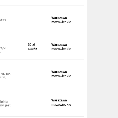
Warszawa
inie
mazowieckie
20 zł
Warszawa
zątku
sztuka
mazowieckie
 ...
Warszawa
ej, jak
mazowieckie
zną,
Warszawa
iciela
mazowieckie
my jest