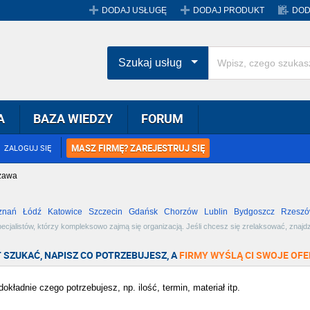
DODAJ USŁUGĘ
DODAJ PRODUKT
DOD
Szukaj usług
A
BAZA WIEDZY
FORUM
MASZ FIRMĘ? ZAREJESTRUJ SIĘ
ZALOGUJ SIĘ
szawa
znań
Łódź
Katowice
Szczecin
Gdańsk
Chorzów
Lublin
Bydgoszcz
Rzesz
Radom
Bytom
Tychy
pecjalistów, którzy kompleksowo zajmą się organizacją. Jeśli chcesz się zrelaksować, znaj
 dostępne oferty w miejscowości Warszawa i wybierz najlepszą dla siebie!
 SZUKAĆ, NAPISZ CO POTRZEBUJESZ, A
FIRMY WYŚLĄ CI SWOJE OFE
okładnie czego potrzebujesz, np. ilość, termin, materiał itp.