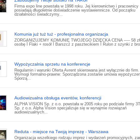
Zabudujemy Twoje stoisko na TARGI
Firma expo line powstała w 1998 roku. Jej kierownictwo i pracownicy
posiadają długoletnie doświadczenie wystawiennicze. Od początku
działalności świadczymy...
Komunia już tuż tuż - profesjonalna organizacja
ZORGANIZUJEMY KOMUNIĘ TWOJEGO DZIECKA CENA ----- 58 zł
osobę Î Flaki + rosół Î Barszcz z pasztecikiem Î Rulon z szynki z bro
Wypożyczalnia sprzetu na konferencje
Regulamin i warunki Oferta Avrent skierowana jest wyłącznie do firm.
Wymogi formalno-prawne: Sporządzona zostanie umowa wypożyczen
Sporzą...
Audiowizualna obsługa eventów, konferencji
ALPHA VISION Sp. z o.o. powstała w 2005 roku po podziale firmy 
Sp. z o.o. Alpha Vision specjalizuje się w wynajmie rozwiązań
audiowizualnych...
Reduta - miejsce na Twoją imprezę - Warszawa
Organizacja wszelkiego rodzaju imprez i wydarzeń promocyjnych, z