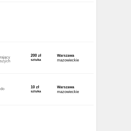
200 zł
Warszawa
rający
sztuka
mazowieckie
wszych
10 zł
Warszawa
 do
sztuka
mazowieckie