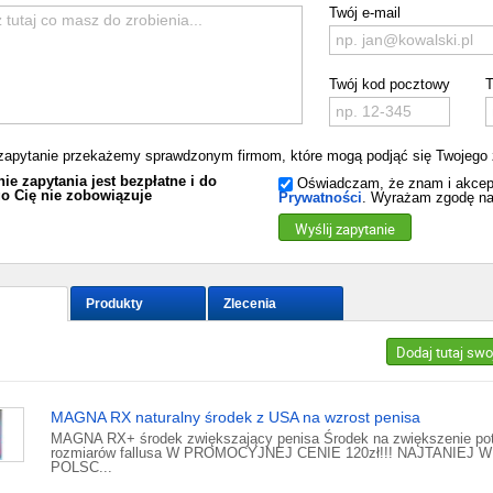
Twój e-mail
Twój kod pocztowy
T
zapytanie przekażemy sprawdzonym firmom, które mogą podjąć się Twojego 
ie zapytania jest bezpłatne i do
Oświadczam, że znam i akcep
o Cię nie zobowiązuje
Prywatności
. Wyrażam zgodę na
Wyślij zapytanie
Produkty
Zlecenia
Dodaj tutaj swo
MAGNA RX naturalny środek z USA na wzrost penisa
MAGNA RX+ środek zwiększający penisa Środek na zwiększenie pote
rozmiarów fallusa W PROMOCYJNEJ CENIE 120zł!!! NAJTANIEJ W
POLSC...