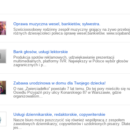
Oprawa muzyczna wesel, bankietów, sylwestra.
Sześcioosobowy rodzinny zespół muzyczny grający na żywo przeboj
różnych dziesięcioleci poleca oprawę wesel,bankietów. www.sojaband
Bank głosów, usługi lektorskie
Produkcja spotów reklamowych, udżwiękawianie prezentacji
multimedialnych, platformy IVR. Największy w Polsce wybór głosów
zagranicznych i p...
Zabawa urodzinowa w domu dla Twojego dziecka!
O nas „Zwierciadełko” powstało 7 lat temu. Do tej pory mieściło się n
Osiedlu Przyjaźń przy ulicy Konarskiego 87 w Warszawie, gdzie
organizowaliśm...
Usługi dziennikarskie, redaktorskie, copywriterskie
Nasze biuro może poszczycić się również współpracą z zespołem
zawodowych dziennikarzy, copywriterów i uzdolnionych pisarzy. Dlat
jes...