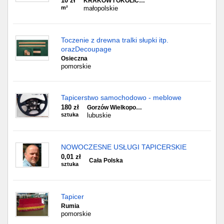
10 zł
KRAKÓW I OKOLIC…
m²
małopolskie
Toczenie z drewna tralki słupki itp.
orazDecoupage
Osieczna
pomorskie
Tapicerstwo samochodowo - meblowe
180 zł
Gorzów Wielkopo…
sztuka
lubuskie
NOWOCZESNE USŁUGI TAPICERSKIE
0,01 zł
Cała Polska
sztuka
Tapicer
Rumia
pomorskie