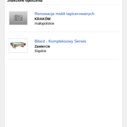
znalezione ogłoszenia
Częstochowa
Renowacja mebli tapicerowanych
Toruń
KRAKÓW
małopolskie
Olsztyn
Sosnowiec
Bilard - Kompleksowy Serwis
Zawiercie
śląskie
Opole
Tarnów
Radom
Bytom
Tychy