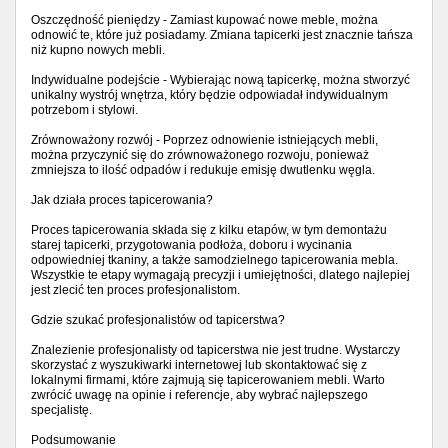
Oszczędność pieniędzy - Zamiast kupować nowe meble, można
odnowić te, które już posiadamy. Zmiana tapicerki jest znacznie tańsza
niż kupno nowych mebli.
Indywidualne podejście - Wybierając nową tapicerkę, można stworzyć
unikalny wystrój wnętrza, który będzie odpowiadał indywidualnym
potrzebom i stylowi.
Zrównoważony rozwój - Poprzez odnowienie istniejących mebli,
można przyczynić się do zrównoważonego rozwoju, ponieważ
zmniejsza to ilość odpadów i redukuje emisję dwutlenku węgla.
Jak działa proces tapicerowania?
Proces tapicerowania składa się z kilku etapów, w tym demontażu
starej tapicerki, przygotowania podłoża, doboru i wycinania
odpowiedniej tkaniny, a także samodzielnego tapicerowania mebla.
Wszystkie te etapy wymagają precyzji i umiejętności, dlatego najlepiej
jest zlecić ten proces profesjonalistom.
Gdzie szukać profesjonalistów od tapicerstwa?
Znalezienie profesjonalisty od tapicerstwa nie jest trudne. Wystarczy
skorzystać z wyszukiwarki internetowej lub skontaktować się z
lokalnymi firmami, które zajmują się tapicerowaniem mebli. Warto
zwrócić uwagę na opinie i referencje, aby wybrać najlepszego
specjalistę.
Podsumowanie