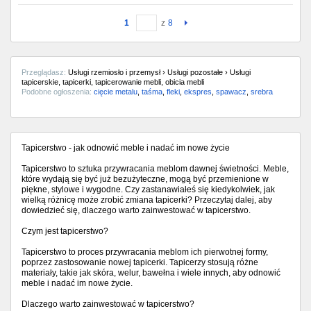
1
z
8
Przeglądasz:
Usługi rzemiosło i przemysł › Usługi pozostałe › Usługi
tapicerskie, tapicerki, tapicerowanie mebli, obicia mebli
Podobne ogłoszenia:
cięcie metalu
,
taśma
,
fleki
,
ekspres
,
spawacz
,
srebra
Tapicerstwo - jak odnowić meble i nadać im nowe życie
Tapicerstwo to sztuka przywracania meblom dawnej świetności. Meble,
które wydają się być już bezużyteczne, mogą być przemienione w
piękne, stylowe i wygodne. Czy zastanawiałeś się kiedykolwiek, jak
wielką różnicę może zrobić zmiana tapicerki? Przeczytaj dalej, aby
dowiedzieć się, dlaczego warto zainwestować w tapicerstwo.
Czym jest tapicerstwo?
Tapicerstwo to proces przywracania meblom ich pierwotnej formy,
poprzez zastosowanie nowej tapicerki. Tapicerzy stosują różne
materiały, takie jak skóra, welur, bawełna i wiele innych, aby odnowić
meble i nadać im nowe życie.
Dlaczego warto zainwestować w tapicerstwo?