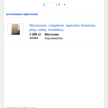
1
z
8
Gdańsk
promowane ogłoszenia
Chorzów
Wyciszanie, ocieplanie, tapicerka drzwiowa,
plisy, rolety, moskitiery.
Lublin
1 200 zł
Warszawa
sztuka
mazowieckie
Bydgoszcz
Rzeszów
Gdynia
Gliwice
Białystok
Kielce