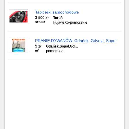
Tapicerki samochodowe
3 500 zł
Toruń
sztuka
kujawsko-pomorskie
PRANIE DYWANÓW. Gdańsk, Gdynia, Sopot
5 zł
Gdańsk,Sopot,Gd…
m²
pomorskie