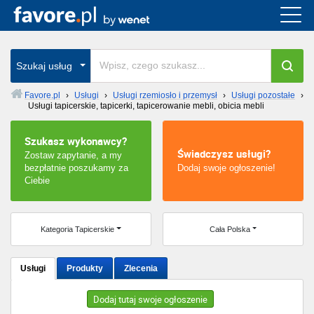
Cała Polska
wszystkie w całym kraju
Szukaj usług
Favore.pl
›
Usługi
›
Usługi rzemiosło i przemysł
›
Usługi pozostałe
›
Usługi tapicerskie, tapicerki, tapicerowanie mebli, obicia mebli
Warszawa
Szukasz wykonawcy?
Wrocław
Świadczysz usługi?
Zostaw zapytanie, a my
bezpłatnie poszukamy za
Dodaj swoje ogłoszenie!
Kraków
Ciebie
Poznań
Kategoria Tapicerskie
Cała Polska
Łódź
Usługi
Produkty
Zlecenia
Katowice
Dodaj tutaj swoje ogłoszenie
Szczecin